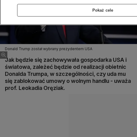
Pokaż cele
Donald Trump został wybrany prezydentem USA
Jak będzie się zachowywała gospodarka USA i
światowa, zależeć będzie od realizacji obietnic
Donalda Trumpa, w szczególności, czy uda mu
się zablokować umowy o wolnym handlu - uważa
prof. Leokadia Oręziak.