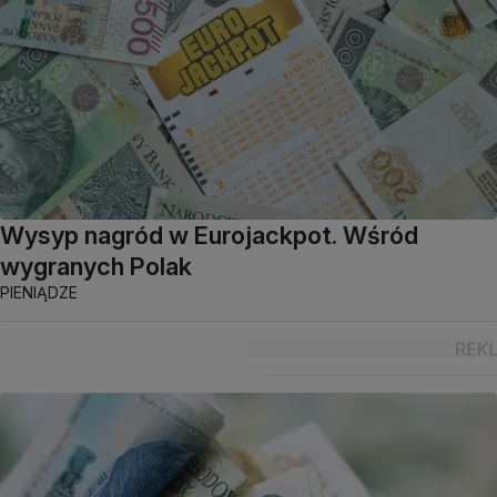
Wysyp nagród w Eurojackpot. Wśród
wygranych Polak
PIENIĄDZE