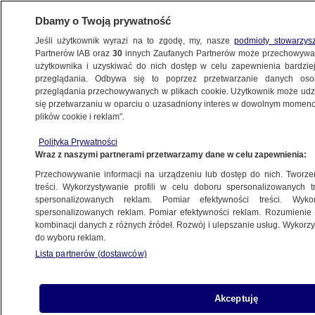
Dbamy o Twoją prywatność
Jeśli użytkownik wyrazi na to zgodę, my, nasze
podmioty stowarzys
Partnerów IAB oraz
30
innych Zaufanych Partnerów może przechowywa
BIZNES
użytkownika i uzyskiwać do nich dostęp w celu zapewnienia bardzi
przeglądania. Odbywa się to poprzez przetwarzanie danych os
przeglądania przechowywanych w plikach cookie. Użytkownik może udzie
ZE ŚWIATA
się przetwarzaniu w oparciu o uzasadniony interes w dowolnym momencie
plików cookie i reklam”.
"Trump zdecyduje o światowej
Polityka Prywatności
gospodarce"
Wraz z naszymi partnerami przetwarzamy dane w celu zapewnienia:
Przechowywanie informacji na urządzeniu lub dostęp do nich. Tworzeni
9.11.2016, 13:59
treści. Wykorzystywanie profili w celu doboru spersonalizowanych tr
spersonalizowanych reklam. Pomiar efektywności treści. Wyko
spersonalizowanych reklam. Pomiar efektywności reklam. Rozumienie o
Udostępnij
kombinacji danych z różnych źródeł. Rozwój i ulepszanie usług. Wykor
do wyboru reklam.
Lista partnerów (dostawców)
Akceptuję