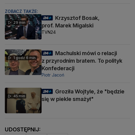
ZOBACZ TAKŻE:
Krzysztof Bosak,
29 min
prof. Marek Migalski
TVN24
Machulski mówi o relacji
1 godz 6 min
z przyrodnim bratem. To polityk
Konfederacji
Piotr Jacoń
Groziła Wojtyle, że "będzie
45 min
się w piekle smażył"
UDOSTĘPNIJ: