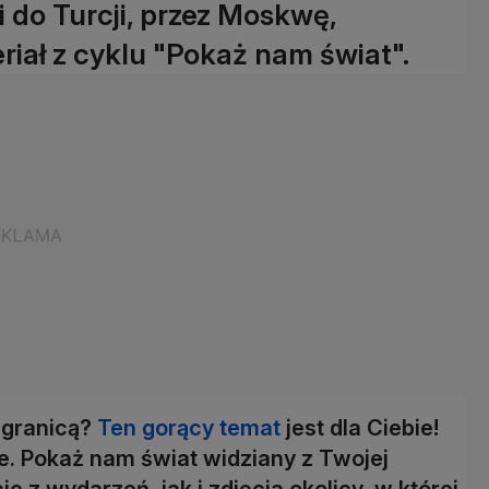
i do Turcji, przez Moskwę,
riał z cyklu "Pokaż nam świat".
 granicą?
Ten gorący temat
jest dla Ciebie!
je. Pokaż nam świat widziany z Twojej
 z wydarzeń, jak i zdjęcia okolicy, w której