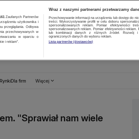
Wraz z naszymi partnerami przetwarzamy dane
161
Zaufanych Partnerów
Przechowywanie informacji na urządzeniu lub dostęp do nich.
treści. Wykorzystywanie profili w celu doboru spersonalizo
ządzeniu użytkownika i
spersonalizowanych reklam. Pomiar efektywności treś
bu przeglądania. Odbywa
spersonalizowanych reklam. Pomiar efektywności reklam. 
ania przechowywanych w
lub kombinacji danych z różnych źródeł. Rozwój i 
ograniczonych danych do wyboru reklam.
zetwarzaniu w oparciu o
ie i reklam”.
Lista partnerów (dostawców)
Rynki
Dla firm
Więcej
iem. "Sprawiał nam wiele