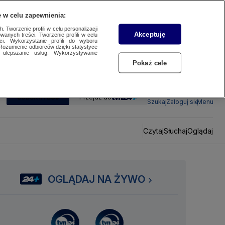
 w celu zapewnienia:
 Tworzenie profili w celu personalizacji
Akceptuję
wanych treści. Tworzenie profili w celu
ci. Wykorzystanie profili do wyboru
Rozumienie odbiorców dzięki statystyce
ulepszanie usług. Wykorzystywanie
Pokaż cele
SUBSKRYBUJ
Przejdź do
Szukaj
Zaloguj się
Menu
Czytaj
Słuchaj
Oglądaj
OGLĄDAJ NA ŻYWO