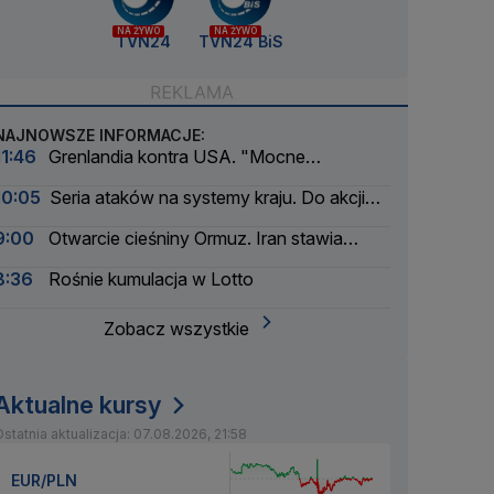
NA ŻYWO
NA ŻYWO
TVN24
TVN24 BiS
NAJNOWSZE INFORMACJE:
11:46
Grenlandia kontra USA. "Mocne
ostrzeżenie"
10:05
Seria ataków na systemy kraju. Do akcji
wkracza wywiad
9:00
Otwarcie cieśniny Ormuz. Iran stawia
warunki
8:36
Rośnie kumulacja w Lotto
Zobacz wszystkie
Aktualne kursy
statnia aktualizacja: 07.08.2026, 21:58
EUR/PLN