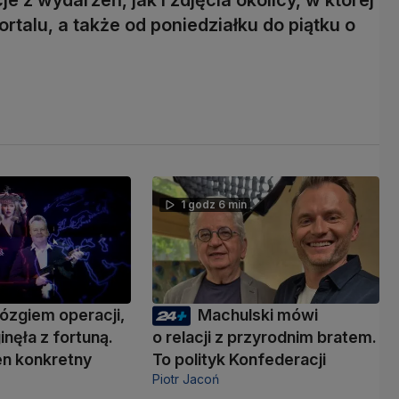
rtalu, a także od poniedziałku do piątku o
1 godz 6 min
ózgiem operacji,
Machulski mówi
inęła z fortuną.
o relacji z przyrodnim bratem.
den konkretny
To polityk Konfederacji
Piotr Jacoń