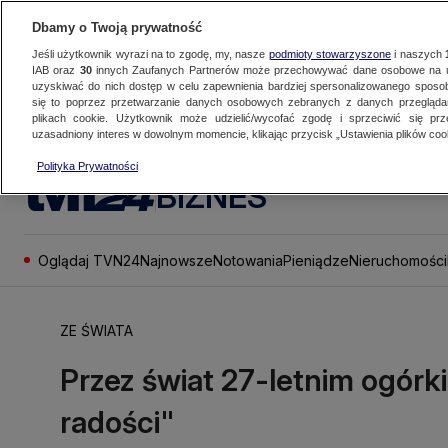
Dbamy o Twoją prywatność
Jeśli użytkownik wyrazi na to zgodę, my, nasze
podmioty stowarzyszone
i naszych
IAB oraz
30
innych Zaufanych Partnerów może przechowywać dane osobowe na ur
uzyskiwać do nich dostęp w celu zapewnienia bardziej spersonalizowanego sposo
się to poprzez przetwarzanie danych osobowych zebranych z danych przegląd
plikach cookie. Użytkownik może udzielić/wycofać zgodę i sprzeciwić się pr
uzasadniony interes w dowolnym momencie, klikając przycisk „Ustawienia plików cook
Polityka Prywatności
BIZNES
Oglądaj TVN24
Najnowsze
Notowania
Pieniądze
Nieruchomości
ZE ŚWIATA
Przez świat 27-letnim ogórk
radości"