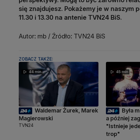
się znajdujesz. Pokażemy je w naszym po
11.30 i 13.30 na antenie TVN24 BiS.
Autor: mb / Źródło: TVN24 BiS
ZOBACZ TAKŻE:
44 min
45 min
Waldemar Żurek, Marek
Była m
Magierowski
a później zag
TVN24
"Istnieje je
trop"