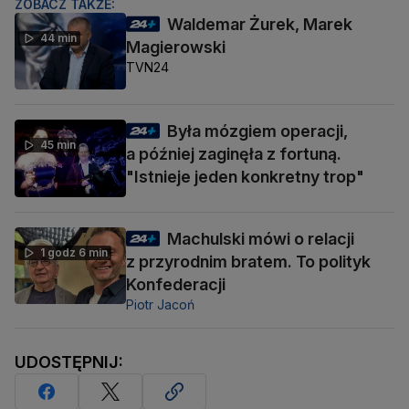
ZOBACZ TAKŻE:
Waldemar Żurek, Marek
44 min
Magierowski
TVN24
Była mózgiem operacji,
45 min
a później zaginęła z fortuną.
"Istnieje jeden konkretny trop"
Machulski mówi o relacji
1 godz 6 min
z przyrodnim bratem. To polityk
Konfederacji
Piotr Jacoń
UDOSTĘPNIJ: