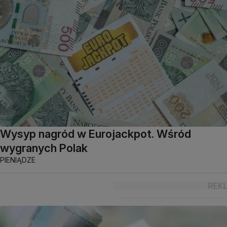
Wysyp nagród w Eurojackpot. Wśród
wygranych Polak
PIENIĄDZE