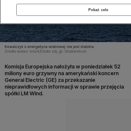
Pokaż cele
Kowalczyk o energetyce wiatrowej: nie jest stabilna
Źródło wideo: tvn24
Źródło zdj. gł.: Shutterstock
Komisja Europejska nałożyła w poniedziałek 52
miliony euro grzywny na amerykański koncern
General Electric (GE) za przekazanie
nieprawidłowych informacji w sprawie przejęcia
spółki LM Wind.