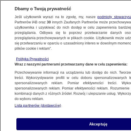
Dbamy o Twoją prywatność
Jeśli użytkownik wyrazi na to zgodę, my, nasze
podmioty stowarzys
Partnerów IAB oraz
30
innych Zaufanych Partnerów może przechowywa
BIZNES
użytkownika i uzyskiwać do nich dostęp w celu zapewnienia bardzi
przeglądania. Odbywa się to poprzez przetwarzanie danych os
przeglądania przechowywanych w plikach cookie. Użytkownik może udzie
ZE ŚWIATA
się przetwarzaniu w oparciu o uzasadniony interes w dowolnym momencie
plików cookie i reklam”.
Bruksela nałożyła karę na General Electric.
Polityka Prywatności
"Dokładne informacje są niezbędne"
Wraz z naszymi partnerami przetwarzamy dane w celu zapewnienia:
Przechowywanie informacji na urządzeniu lub dostęp do nich. Tworzeni
8.04.2019, 14:31
treści. Wykorzystywanie profili w celu doboru spersonalizowanych tr
spersonalizowanych reklam. Pomiar efektywności treści. Wyko
spersonalizowanych reklam. Pomiar efektywności reklam. Rozumienie o
Udostępnij
kombinacji danych z różnych źródeł. Rozwój i ulepszanie usług. Wykor
do wyboru reklam.
Lista partnerów (dostawców)
Akceptuję