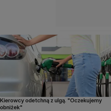
Kierowcy odetchną z ulgą. "Oczekujemy
obniżek"