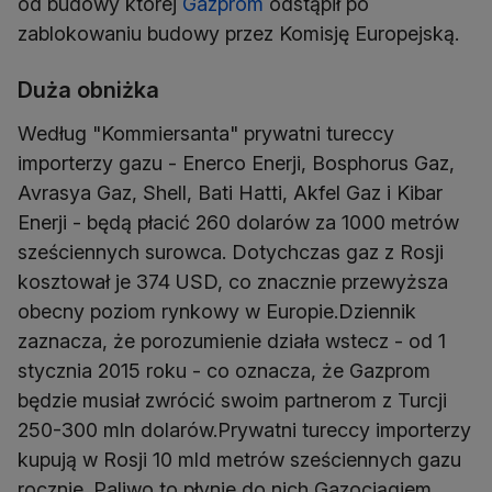
od budowy której
Gazprom
odstąpił po
zablokowaniu budowy przez Komisję Europejską.
Duża obniżka
Według "Kommiersanta" prywatni tureccy
importerzy gazu - Enerco Enerji, Bosphorus Gaz,
Avrasya Gaz, Shell, Bati Hatti, Akfel Gaz i Kibar
Enerji - będą płacić 260 dolarów za 1000 metrów
sześciennych surowca. Dotychczas gaz z Rosji
kosztował je 374 USD, co znacznie przewyższa
obecny poziom rynkowy w Europie.Dziennik
zaznacza, że porozumienie działa wstecz - od 1
stycznia 2015 roku - co oznacza, że Gazprom
będzie musiał zwrócić swoim partnerom z Turcji
250-300 mln dolarów.Prywatni tureccy importerzy
kupują w Rosji 10 mld metrów sześciennych gazu
rocznie. Paliwo to płynie do nich Gazociągiem