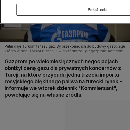
Pokaż cele
Putin daje Turkom tańszy gaz. By przekonać ich do budowy gazociągu
Źródło wideo: TVN24 Biznes i Świat
Źródło zdj. gł.: gazprom-neft.com
Gazprom po wielomiesięcznych negocjacjach
obniżył cenę gazu dla prywatnych koncernów z
Turcji, na które przypada jedna trzecia importu
rosyjskiego błękitnego paliwa na turecki rynek -
informuje we wtorek dziennik "Kommiersant",
powołując się na własne źródła.