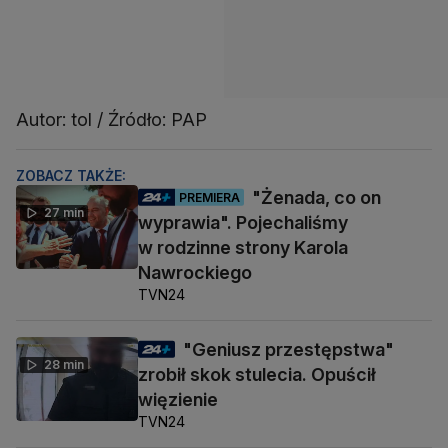
Autor: tol / Źródło: PAP
ZOBACZ TAKŻE:
"Żenada, co on
PREMIERA
27 min
wyprawia". Pojechaliśmy
w rodzinne strony Karola
Nawrockiego
TVN24
"Geniusz przestępstwa"
28 min
zrobił skok stulecia. Opuścił
więzienie
TVN24