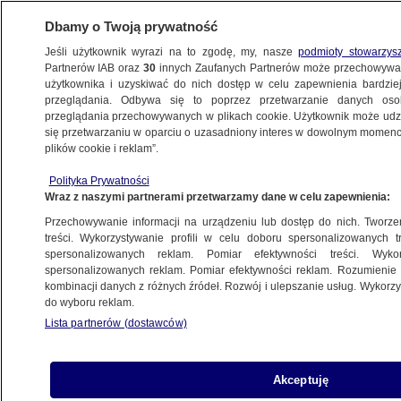
Dbamy o Twoją prywatność
Jeśli użytkownik wyrazi na to zgodę, my, nasze
podmioty stowarzys
Partnerów IAB oraz
30
innych Zaufanych Partnerów może przechowywa
BIZNES
użytkownika i uzyskiwać do nich dostęp w celu zapewnienia bardzi
przeglądania. Odbywa się to poprzez przetwarzanie danych os
przeglądania przechowywanych w plikach cookie. Użytkownik może udzie
ZE ŚWIATA
się przetwarzaniu w oparciu o uzasadniony interes w dowolnym momencie
plików cookie i reklam”.
Putin daje Turkom tańszy gaz.
Polityka Prywatności
By przekonać ich do budowy gazociągu
Wraz z naszymi partnerami przetwarzamy dane w celu zapewnienia:
Przechowywanie informacji na urządzeniu lub dostęp do nich. Tworzeni
5.05.2015, 14:30
treści. Wykorzystywanie profili w celu doboru spersonalizowanych tr
spersonalizowanych reklam. Pomiar efektywności treści. Wyko
spersonalizowanych reklam. Pomiar efektywności reklam. Rozumienie o
Udostępnij
kombinacji danych z różnych źródeł. Rozwój i ulepszanie usług. Wykor
do wyboru reklam.
Lista partnerów (dostawców)
Akceptuję