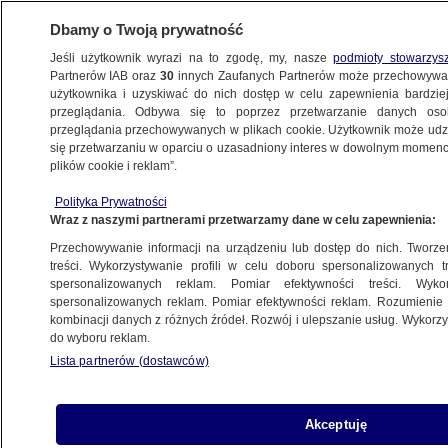
Dbamy o Twoją prywatność
Jeśli użytkownik wyrazi na to zgodę, my, nasze
podmioty stowarzys
Partnerów IAB oraz
30
innych Zaufanych Partnerów może przechowywa
BIZNES
użytkownika i uzyskiwać do nich dostęp w celu zapewnienia bardzi
przeglądania. Odbywa się to poprzez przetwarzanie danych os
przeglądania przechowywanych w plikach cookie. Użytkownik może udzie
Z KRAJU
się przetwarzaniu w oparciu o uzasadniony interes w dowolnym momencie
plików cookie i reklam”.
Salmonella na skorupkach jaj. Ostrzeżenie
Polityka Prywatności
dla konsumentów
Wraz z naszymi partnerami przetwarzamy dane w celu zapewnienia:
Przechowywanie informacji na urządzeniu lub dostęp do nich. Tworzeni
1.05.2019, 08:55
treści. Wykorzystywanie profili w celu doboru spersonalizowanych tr
spersonalizowanych reklam. Pomiar efektywności treści. Wyko
spersonalizowanych reklam. Pomiar efektywności reklam. Rozumienie o
Udostępnij
kombinacji danych z różnych źródeł. Rozwój i ulepszanie usług. Wykor
do wyboru reklam.
Lista partnerów (dostawców)
Akceptuję