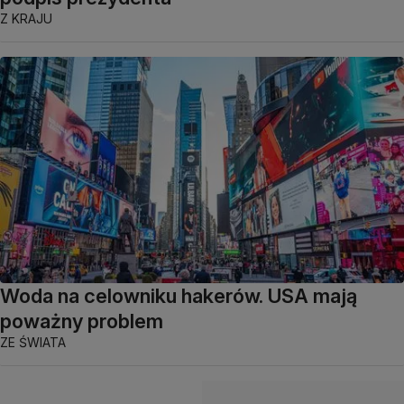
Z KRAJU
Woda na celowniku hakerów. USA mają
poważny problem
ZE ŚWIATA