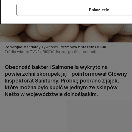
Pokaż cele
Podwójne standardy żywności. Rozmowa z prezem UOKiK
Źródło wideo: TVN24 BiS
Źródło zdj. gł.: Shutterstock
Obecność bakterii Salmonella wykryto na
powierzchni skorupek jaj – poinformował Główny
Inspektorat Sanitarny. Próbkę pobrano z jajek,
które można było kupić w jednym ze sklepów
Netto w województwie dolnośląskim.