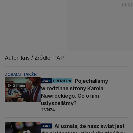
Autor: kris / Źródło: PAP
ZOBACZ TAKŻE:
Pojechaliśmy
PREMIERA
27 min
w rodzinne strony Karola
Nawrockiego. Co o nim
usłyszeliśmy?
TVN24
AI uznała, że nasz świat jest