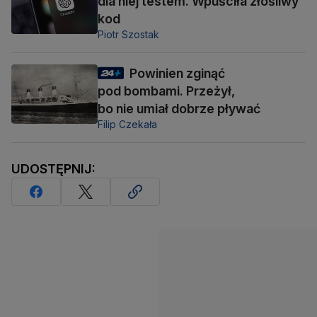
dla niej testem. Wpuściła złośliwy
kod
Piotr Szostak
Powinien zginąć
pod bombami. Przeżył,
bo nie umiał dobrze pływać
Filip Czekała
UDOSTĘPNIJ: