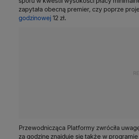
sporu w kwestii wysokości płacy minimaln
zapytała obecną premier, czy poprze proj
godzinowej
12 zł.
Przewodnicząca Platformy zwróciła uwagę,
za godzinę znajduje się także w programie