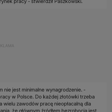
rynek pracy - stwierdził Paszkowski.
m nie jest minimalne wynagrodzenie. -
acy w Polsce. Do każdej złotówki trzeba
 dla wielu zawodów pracę nieopłacalną dla
owania, że głównym źródłem bezrobocia jest