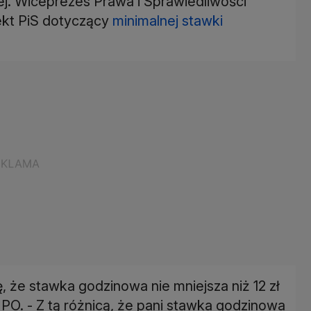
ej. Wiceprezes Prawa i Sprawiedliwości
ekt PiS dotyczący
minimalnej stawki
 że stawka godzinowa nie mniejsza niż 12 zł
 PO. - Z tą różnicą, że pani stawka godzinowa