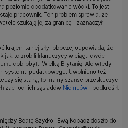
na poziomie opodatkowania wódki. To jest
taje pracownik. Ten problem sprawia, że
watele szukają jej za granicą - zaznaczył
ć krajem taniej siły roboczej odpowiada, że
ak jak to zrobili Irlandczycy w ciągu dwóch
omu dobrobytu Wielką Brytanię. Ale wtedy
ym systemu podatkowego. Uwolniono też
rzeczy się staną, to mamy szanse przeskoczyć
ch zachodnich sąsiadów
Niemców
- podkreślił.
iędzy Beatą Szydło i Ewą Kopacz doszło do