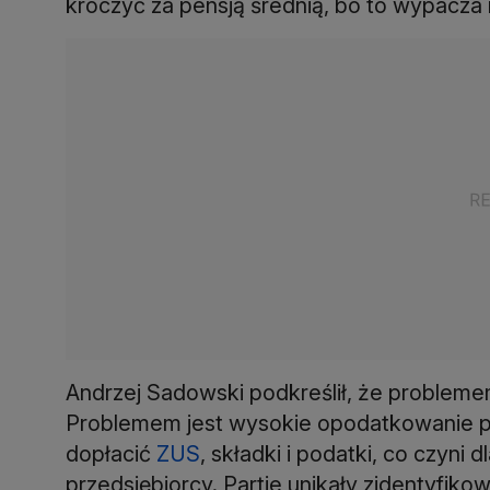
kroczyć za pensją średnią, bo to wypacza 
Andrzej Sadowski podkreślił, że probleme
Problemem jest wysokie opodatkowanie pr
dopłacić
ZUS
, składki i podatki, co czyni
przedsiębiorcy. Partie unikały zidentyfik