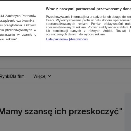
Wraz z naszymi partnerami przetwarzamy dane
161
Zaufanych Partnerów
Przechowywanie informacji na urządzeniu lub dostęp do nich.
treści. Wykorzystywanie profili w celu doboru spersonalizo
ządzeniu użytkownika i
spersonalizowanych reklam. Pomiar efektywności treś
bu przeglądania. Odbywa
spersonalizowanych reklam. Pomiar efektywności reklam. 
ania przechowywanych w
lub kombinacji danych z różnych źródeł. Rozwój i 
ograniczonych danych do wyboru reklam.
zetwarzaniu w oparciu o
ie i reklam”.
Lista partnerów (dostawców)
Rynki
Dla firm
Więcej
"Mamy szansę ich przeskoczyć"