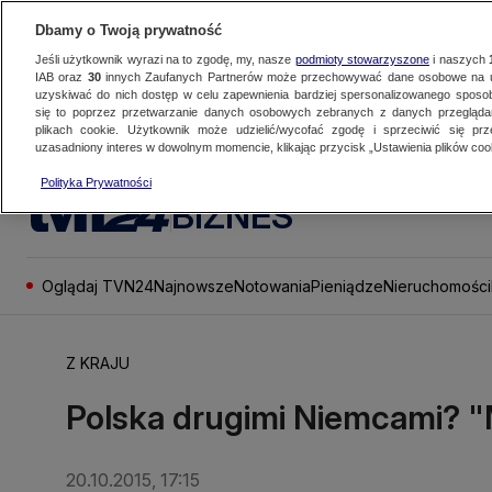
Dbamy o Twoją prywatność
Jeśli użytkownik wyrazi na to zgodę, my, nasze
podmioty stowarzyszone
i naszych
IAB oraz
30
innych Zaufanych Partnerów może przechowywać dane osobowe na ur
uzyskiwać do nich dostęp w celu zapewnienia bardziej spersonalizowanego sposo
się to poprzez przetwarzanie danych osobowych zebranych z danych przegląd
plikach cookie. Użytkownik może udzielić/wycofać zgodę i sprzeciwić się pr
uzasadniony interes w dowolnym momencie, klikając przycisk „Ustawienia plików cook
Polityka Prywatności
BIZNES
Oglądaj TVN24
Najnowsze
Notowania
Pieniądze
Nieruchomości
Z KRAJU
Polska drugimi Niemcami? 
20.10.2015, 17:15