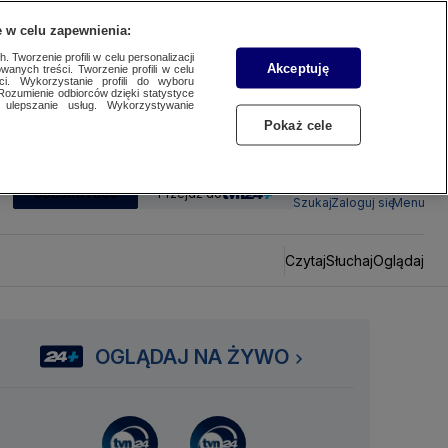
 w celu zapewnienia:
 Tworzenie profili w celu personalizacji
Akceptuję
wanych treści. Tworzenie profili w celu
ci. Wykorzystanie profili do wyboru
Rozumienie odbiorców dzięki statystyce
ulepszanie usług. Wykorzystywanie
Pokaż cele
SUBSKRYBUJ
Przejdź do
Szukaj
Zaloguj się
Menu
Czytaj
Słuchaj
Oglądaj
OGLĄDAJ NA ŻYWO