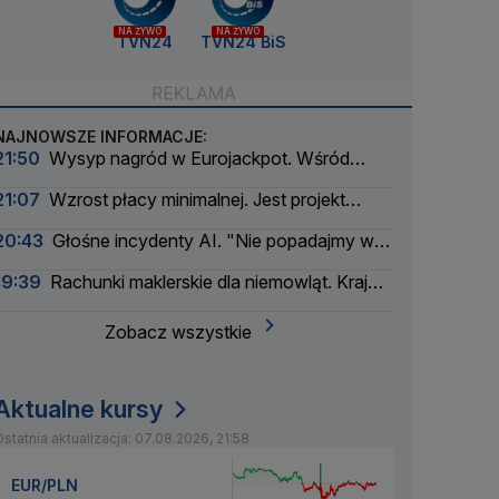
NA ŻYWO
NA ŻYWO
TVN24
TVN24 BiS
NAJNOWSZE INFORMACJE:
21:50
Wysyp nagród w Eurojackpot. Wśród
wygranych Polak
21:07
Wzrost płacy minimalnej. Jest projekt
rządu
20:43
Głośne incydenty AI. "Nie popadajmy w
panikę"
19:39
Rachunki maklerskie dla niemowląt. Kraj
myśli pokoleniowo
Zobacz wszystkie
Aktualne kursy
statnia aktualizacja: 07.08.2026, 21:58
EUR/PLN