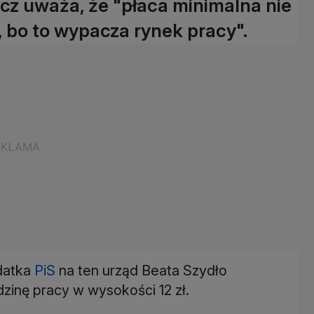
z uważa, że "płaca minimalna nie
, bo to wypacza rynek pracy".
datka
PiS
na ten urząd Beata Szydło
zinę pracy w wysokości 12 zł.