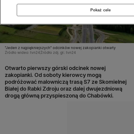
Pokaż cele
"Jeden z najpiękniejszych" odcinków nowej zakopianki otwarty
Źródło wideo: tvn24
Źródło zdj. gł.: tvn24
Otwarto pierwszy górski odcinek nowej
zakopianki. Od soboty kierowcy mogą
podróżować malowniczą trasą S7 ze Skomielnej
Białej do Rabki Zdroju oraz dalej dwujezdniową
drogą główną przyspieszoną do Chabówki.