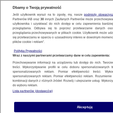
Dbamy o Twoją prywatność
Jeśli użytkownik wyrazi na to zgodę, my, nasze
podmioty stowarzys
Partnerów IAB oraz
30
innych Zaufanych Partnerów może przechowywa
BIZNES
użytkownika i uzyskiwać do nich dostęp w celu zapewnienia bardzi
przeglądania. Odbywa się to poprzez przetwarzanie danych os
przeglądania przechowywanych w plikach cookie. Użytkownik może udzie
Z KRAJU
się przetwarzaniu w oparciu o uzasadniony interes w dowolnym momencie
plików cookie i reklam”.
"Jeden z najpiękniejszych" odcinków
Polityka Prywatności
nowej zakopianki otwarty
Wraz z naszymi partnerami przetwarzamy dane w celu zapewnienia:
Przechowywanie informacji na urządzeniu lub dostęp do nich. Tworzeni
28.09.2019, 12:44
treści. Wykorzystywanie profili w celu doboru spersonalizowanych tr
spersonalizowanych reklam. Pomiar efektywności treści. Wyko
spersonalizowanych reklam. Pomiar efektywności reklam. Rozumienie o
Udostępnij
kombinacji danych z różnych źródeł. Rozwój i ulepszanie usług. Wykor
do wyboru reklam.
Lista partnerów (dostawców)
Akceptuję