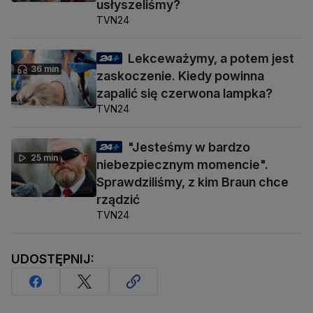
usłyszeliśmy?
TVN24
Lekceważymy, a potem jest
36 min
zaskoczenie. Kiedy powinna
zapalić się czerwona lampka?
TVN24
"Jesteśmy w bardzo
25 min
niebezpiecznym momencie".
Sprawdziliśmy, z kim Braun chce
rządzić
TVN24
UDOSTĘPNIJ: