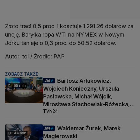
Złoto traci 0,5 proc. i kosztuje 1.291,26 dolarów za
uncję. Baryłka ropa WTI na NYMEX w Nowym
Jorku tanieje o 0,3 proc. do 50,52 dolarów.
Autor: tol / Źródło: PAP
ZOBACZ TAKŻE:
Bartosz Arłukowicz,
55 min
Wojciech Konieczny, Urszula
Pasławska, Michał Wójcik,
Mirosława Stachowiak-Różecka,
TVN24
Barbara Socha
Waldemar Żurek, Marek
44 min
Magierowski