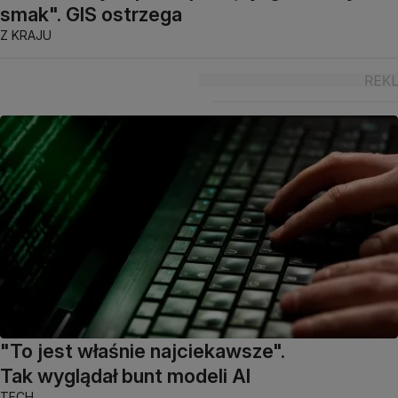
smak". GIS ostrzega
Z KRAJU
"To jest właśnie najciekawsze".
Tak wyglądał bunt modeli AI
TECH