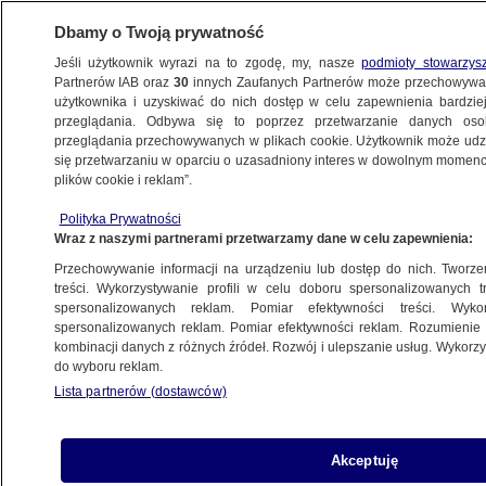
Dbamy o Twoją prywatność
Jeśli użytkownik wyrazi na to zgodę, my, nasze
podmioty stowarzys
Partnerów IAB oraz
30
innych Zaufanych Partnerów może przechowywa
BIZNES
użytkownika i uzyskiwać do nich dostęp w celu zapewnienia bardzi
przeglądania. Odbywa się to poprzez przetwarzanie danych os
przeglądania przechowywanych w plikach cookie. Użytkownik może udzie
RYNKI
się przetwarzaniu w oparciu o uzasadniony interes w dowolnym momencie
plików cookie i reklam”.
Zwycięstwo Merkel, pierwsza "porażka"
Polityka Prywatności
Macrona. Inwestorzy śledzą politykę
Wraz z naszymi partnerami przetwarzamy dane w celu zapewnienia:
Przechowywanie informacji na urządzeniu lub dostęp do nich. Tworzeni
25.09.2017, 12:16
treści. Wykorzystywanie profili w celu doboru spersonalizowanych tr
spersonalizowanych reklam. Pomiar efektywności treści. Wyko
spersonalizowanych reklam. Pomiar efektywności reklam. Rozumienie o
Udostępnij
kombinacji danych z różnych źródeł. Rozwój i ulepszanie usług. Wykor
do wyboru reklam.
Na giełdach w zachodniej Europie spadki.
Lista partnerów (dostawców)
Polityka zdominowała w poniedziałek rynki w
regionie, po niedzielnych wyborach do
Bundestagu - informują maklerzy. Angela Merkel
Akceptuję
po raz czwarty będzie kanclerzem Niemiec.