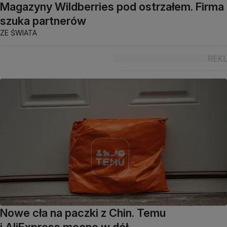
Magazyny Wildberries pod ostrzałem. Firma
szuka partnerów
ZE ŚWIATA
Nowe cła na paczki z Chin. Temu
i AliExpress mocno w dół