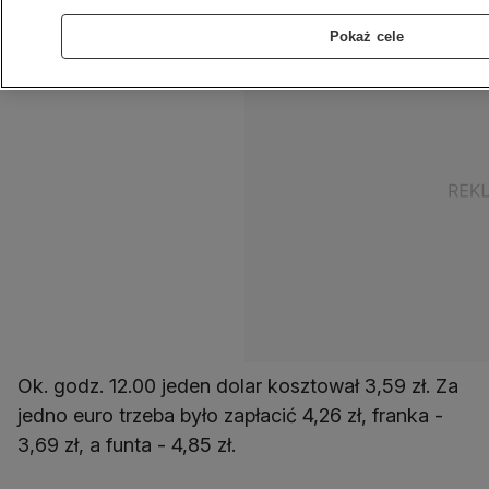
Pokaż cele
Ok. godz. 12.00 jeden dolar kosztował 3,59 zł. Za
jedno euro trzeba było zapłacić 4,26 zł, franka -
3,69 zł, a funta - 4,85 zł.