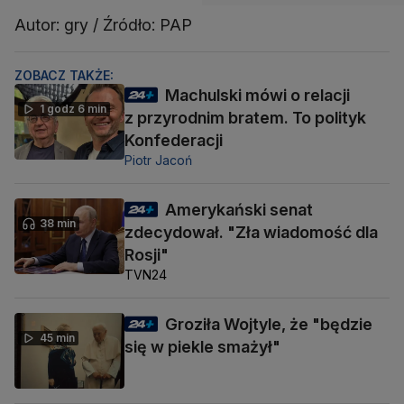
Autor: gry / Źródło: PAP
ZOBACZ TAKŻE:
Machulski mówi o relacji
1 godz 6 min
z przyrodnim bratem. To polityk
Konfederacji
Piotr Jacoń
Amerykański senat
38 min
zdecydował. "Zła wiadomość dla
Rosji"
TVN24
Groziła Wojtyle, że "będzie
45 min
się w piekle smażył"