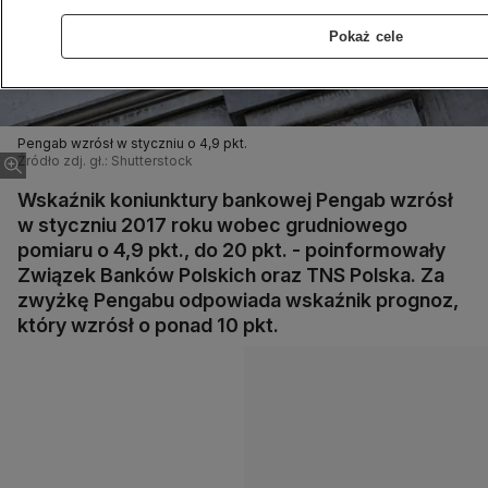
Pokaż cele
Pengab wzrósł w styczniu o 4,9 pkt.
Źródło zdj. gł.: Shutterstock
Wskaźnik koniunktury bankowej Pengab wzrósł
w styczniu 2017 roku wobec grudniowego
pomiaru o 4,9 pkt., do 20 pkt. - poinformowały
Związek Banków Polskich oraz TNS Polska. Za
zwyżkę Pengabu odpowiada wskaźnik prognoz,
który wzrósł o ponad 10 pkt.