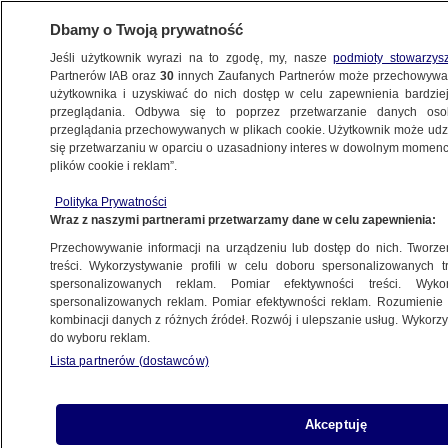
Dbamy o Twoją prywatność
Jeśli użytkownik wyrazi na to zgodę, my, nasze
podmioty stowarzys
Partnerów IAB oraz
30
innych Zaufanych Partnerów może przechowywa
BIZNES
użytkownika i uzyskiwać do nich dostęp w celu zapewnienia bardzi
przeglądania. Odbywa się to poprzez przetwarzanie danych os
przeglądania przechowywanych w plikach cookie. Użytkownik może udzie
PIENIĄDZE
się przetwarzaniu w oparciu o uzasadniony interes w dowolnym momencie
plików cookie i reklam”.
Banki w coraz lepszych nastrojach
Polityka Prywatności
Wraz z naszymi partnerami przetwarzamy dane w celu zapewnienia:
26.01.2017, 11:06
Przechowywanie informacji na urządzeniu lub dostęp do nich. Tworzeni
treści. Wykorzystywanie profili w celu doboru spersonalizowanych tr
Udostępnij
spersonalizowanych reklam. Pomiar efektywności treści. Wyko
spersonalizowanych reklam. Pomiar efektywności reklam. Rozumienie o
kombinacji danych z różnych źródeł. Rozwój i ulepszanie usług. Wykor
do wyboru reklam.
Lista partnerów (dostawców)
Akceptuję