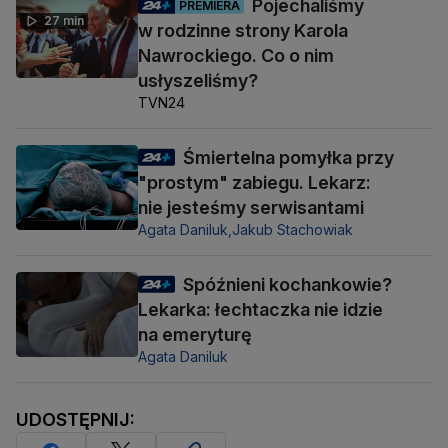
Pojechaliśmy
PREMIERA
27 min
w rodzinne strony Karola
Nawrockiego. Co o nim
usłyszeliśmy?
TVN24
Śmiertelna pomyłka przy
"prostym" zabiegu. Lekarz:
nie jesteśmy serwisantami
Agata Daniluk,
Jakub Stachowiak
Spóźnieni kochankowie?
Lekarka: łechtaczka nie idzie
na emeryturę
Agata Daniluk
UDOSTĘPNIJ: