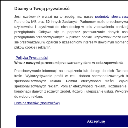
Dbamy o Twoją prywatność
Jeśli użytkownik wyrazi na to zgodę, my, nasze
podmioty stowarzys
Partnerów IAB oraz
30
innych Zaufanych Partnerów może przechowywa
BIZNES
użytkownika i uzyskiwać do nich dostęp w celu zapewnienia bardzi
przeglądania. Odbywa się to poprzez przetwarzanie danych os
przeglądania przechowywanych w plikach cookie. Użytkownik może udzie
PIENIĄDZE
się przetwarzaniu w oparciu o uzasadniony interes w dowolnym momencie
plików cookie i reklam”.
Utrudnienia w bankach. "Jeśli masz plany
Polityka Prywatności
na weekend, najlepiej wcześniej wypłać
Wraz z naszymi partnerami przetwarzamy dane w celu zapewnienia:
gotówkę"
Przechowywanie informacji na urządzeniu lub dostęp do nich. Tworzeni
treści. Wykorzystywanie profili w celu doboru spersonalizowanych tr
14.08.2020, 15:47
spersonalizowanych reklam. Pomiar efektywności treści. Wyko
spersonalizowanych reklam. Pomiar efektywności reklam. Rozumienie o
kombinacji danych z różnych źródeł. Rozwój i ulepszanie usług. Wykor
Udostępnij
do wyboru reklam.
Lista partnerów (dostawców)
Akceptuję