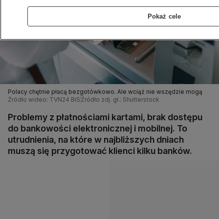
Pokaż cele
Polacy chętnie płacą bezgotówkowo. Ale wciąż nie wszędzie mogą
Źródło wideo: TVN24 BiS
Źródło zdj. gł.: Shutterstock
Problemy z płatnościami kartami, brak dostępu
do bankowości elektronicznej i mobilnej. To
utrudnienia, na które w najbliższych dniach
muszą się przygotować klienci kilku banków.