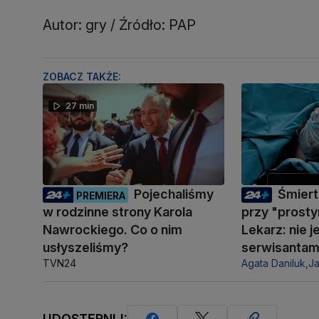
Autor: gry / Źródło: PAP
ZOBACZ TAKŻE:
27 min
Pojechaliśmy
Śmiert
PREMIERA
w rodzinne strony Karola
przy "prosty
Nawrockiego. Co o nim
Lekarz: nie 
usłyszeliśmy?
serwisantam
TVN24
Agata Daniluk,
J
UDOSTĘPNIJ: