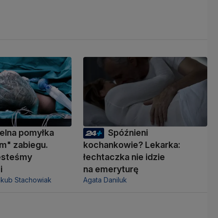
elna pomyłka
Spóźnieni
m" zabiegu.
kochankowie? Lekarka:
jesteśmy
łechtaczka nie idzie
i
na emeryturę
akub Stachowiak
Agata Daniluk