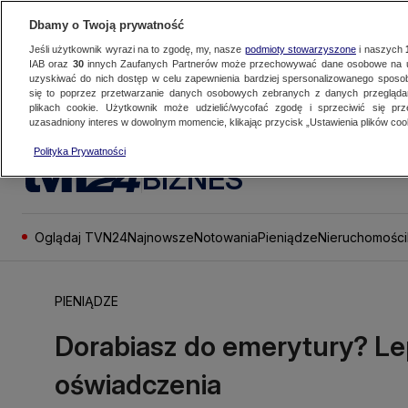
Dbamy o Twoją prywatność
Jeśli użytkownik wyrazi na to zgodę, my, nasze
podmioty stowarzyszone
i naszych
IAB oraz
30
innych Zaufanych Partnerów może przechowywać dane osobowe na ur
uzyskiwać do nich dostęp w celu zapewnienia bardziej spersonalizowanego sposo
się to poprzez przetwarzanie danych osobowych zebranych z danych przegląd
plikach cookie. Użytkownik może udzielić/wycofać zgodę i sprzeciwić się pr
uzasadniony interes w dowolnym momencie, klikając przycisk „Ustawienia plików cook
Polityka Prywatności
BIZNES
Oglądaj TVN24
Najnowsze
Notowania
Pieniądze
Nieruchomości
PIENIĄDZE
Dorabiasz do emerytury? Lep
oświadczenia