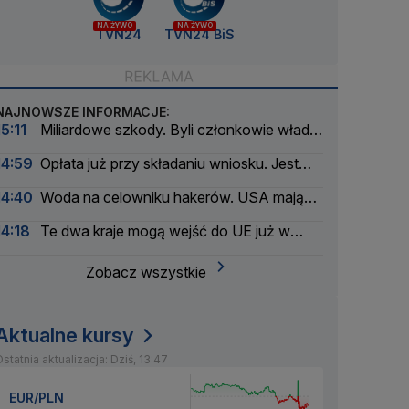
NA ŻYWO
NA ŻYWO
TVN24
TVN24 BiS
NAJNOWSZE INFORMACJE:
15:11
Miliardowe szkody. Byli członkowie władz
Orlenu z aktem oskarżenia
14:59
Opłata już przy składaniu wniosku. Jest
podpis prezydenta
14:40
Woda na celowniku hakerów. USA mają
poważny problem
14:18
Te dwa kraje mogą wejść do UE już w
2028 roku
Zobacz wszystkie
Aktualne kursy
statnia aktualizacja: Dziś, 13:47
EUR/PLN