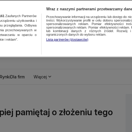
Wraz z naszymi partnerami przetwarzamy dane
161
Zaufanych Partnerów
Przechowywanie informacji na urządzeniu lub dostęp do nich.
treści. Wykorzystywanie profili w celu doboru spersonalizo
ządzeniu użytkownika i
spersonalizowanych reklam. Pomiar efektywności treś
bu przeglądania. Odbywa
spersonalizowanych reklam. Pomiar efektywności reklam. 
ania przechowywanych w
lub kombinacji danych z różnych źródeł. Rozwój i 
ograniczonych danych do wyboru reklam.
zetwarzaniu w oparciu o
ie i reklam”.
Lista partnerów (dostawców)
Rynki
Dla firm
Więcej
iej pamiętaj o złożeniu tego