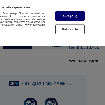
 w celu zapewnienia:
 Tworzenie profili w celu personalizacji
Akceptuję
wanych treści. Tworzenie profili w celu
ci. Wykorzystanie profili do wyboru
Rozumienie odbiorców dzięki statystyce
ulepszanie usług. Wykorzystywanie
Pokaż cele
SUBSKRYBUJ
Przejdź do
Szukaj
Zaloguj się
Menu
Czytaj
Słuchaj
Oglądaj
OGLĄDAJ NA ŻYWO