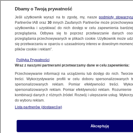
Dbamy o Twoją prywatność
Jeśli użytkownik wyrazi na to zgodę, my, nasze
podmioty stowarzys
Partnerów IAB oraz
30
innych Zaufanych Partnerów może przechowywa
BIZNES
użytkownika i uzyskiwać do nich dostęp w celu zapewnienia bardzi
przeglądania. Odbywa się to poprzez przetwarzanie danych os
przeglądania przechowywanych w plikach cookie. Użytkownik może udzie
NAJNOWSZE
się przetwarzaniu w oparciu o uzasadniony interes w dowolnym momencie
plików cookie i reklam”.
Udostępniasz konto na Allegro? Możesz
Polityka Prywatności
trafić za kratki
Wraz z naszymi partnerami przetwarzamy dane w celu zapewnienia:
Przechowywanie informacji na urządzeniu lub dostęp do nich. Tworzeni
19.08.2009, 07:29
Aktualizacja:
19.08.2009, 08:25
treści. Wykorzystywanie profili w celu doboru spersonalizowanych tr
spersonalizowanych reklam. Pomiar efektywności treści. Wyko
spersonalizowanych reklam. Pomiar efektywności reklam. Rozumienie o
Udostępnij
kombinacji danych z różnych źródeł. Rozwój i ulepszanie usług. Wykor
do wyboru reklam.
Lista partnerów (dostawców)
Akceptuję