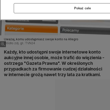
Pokaż cele
Uważaj, komu udostępniasz swoje konto na Allegro
Źródło zdj. gł.: TVN24
Każdy, kto udostępni swoje internetowe konto
aukcyjne innej osobie, może trafić do więzienia -
ostrzega "Gazeta Prawna". W określonych
przypadkach za firmowanie cudzej działalności
w internecie grożą nawet trzy lata za kratkami.