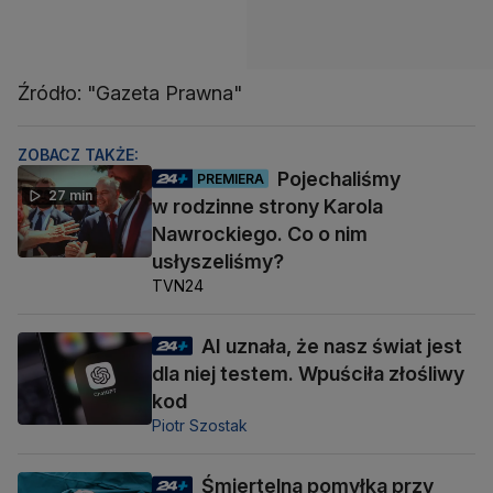
Źródło: "Gazeta Prawna"
ZOBACZ TAKŻE:
Pojechaliśmy
PREMIERA
27 min
w rodzinne strony Karola
Nawrockiego. Co o nim
usłyszeliśmy?
TVN24
AI uznała, że nasz świat jest
dla niej testem. Wpuściła złośliwy
kod
Piotr Szostak
Śmiertelna pomyłka przy