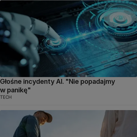
Głośne incydenty AI. "Nie popadajmy
w panikę"
TECH