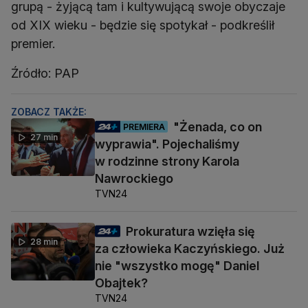
grupą - żyjącą tam i kultywującą swoje obyczaje
od XIX wieku - będzie się spotykał - podkreślił
premier.
Źródło: PAP
ZOBACZ TAKŻE:
"Żenada, co on
PREMIERA
27 min
wyprawia". Pojechaliśmy
w rodzinne strony Karola
Nawrockiego
TVN24
Prokuratura wzięła się
28 min
za człowieka Kaczyńskiego. Już
nie "wszystko mogę" Daniel
Obajtek?
TVN24