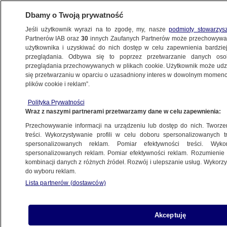
Dbamy o Twoją prywatność
Jeśli użytkownik wyrazi na to zgodę, my, nasze
podmioty stowarzys
Partnerów IAB oraz
30
innych Zaufanych Partnerów może przechowywa
BIZNES
użytkownika i uzyskiwać do nich dostęp w celu zapewnienia bardzi
przeglądania. Odbywa się to poprzez przetwarzanie danych os
przeglądania przechowywanych w plikach cookie. Użytkownik może udzie
NAJNOWSZE
się przetwarzaniu w oparciu o uzasadniony interes w dowolnym momencie
plików cookie i reklam”.
Tusk w Kanadzie. Porozmawia o łupkach
Polityka Prywatności
Wraz z naszymi partnerami przetwarzamy dane w celu zapewnienia:
12.05.2012, 08:35
Aktualizacja:
12.05.2012, 09:09
Przechowywanie informacji na urządzeniu lub dostęp do nich. Tworzeni
treści. Wykorzystywanie profili w celu doboru spersonalizowanych tr
Udostępnij
spersonalizowanych reklam. Pomiar efektywności treści. Wyko
spersonalizowanych reklam. Pomiar efektywności reklam. Rozumienie o
kombinacji danych z różnych źródeł. Rozwój i ulepszanie usług. Wykor
do wyboru reklam.
Lista partnerów (dostawców)
Akceptuję