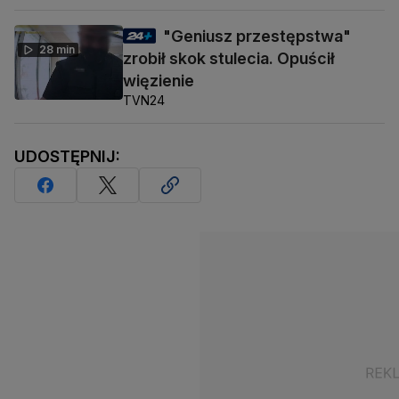
"Geniusz przestępstwa"
28 min
zrobił skok stulecia. Opuścił
więzienie
TVN24
UDOSTĘPNIJ: