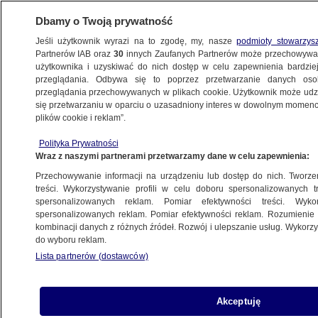
Dbamy o Twoją prywatność
Jeśli użytkownik wyrazi na to zgodę, my, nasze
podmioty stowarzys
Partnerów IAB oraz
30
innych Zaufanych Partnerów może przechowywa
BIZNES
użytkownika i uzyskiwać do nich dostęp w celu zapewnienia bardzi
przeglądania. Odbywa się to poprzez przetwarzanie danych os
przeglądania przechowywanych w plikach cookie. Użytkownik może udzie
NAJNOWSZE
się przetwarzaniu w oparciu o uzasadniony interes w dowolnym momencie
plików cookie i reklam”.
Minister finansów zapowiada obniżenie
Polityka Prywatności
podatku. Kluczowa zmiana dla jednej spółki
Wraz z naszymi partnerami przetwarzamy dane w celu zapewnienia:
Przechowywanie informacji na urządzeniu lub dostęp do nich. Tworzeni
23.05.2025, 08:51
treści. Wykorzystywanie profili w celu doboru spersonalizowanych tr
spersonalizowanych reklam. Pomiar efektywności treści. Wyko
spersonalizowanych reklam. Pomiar efektywności reklam. Rozumienie o
Udostępnij
kombinacji danych z różnych źródeł. Rozwój i ulepszanie usług. Wykor
do wyboru reklam.
Lista partnerów (dostawców)
Akceptuję