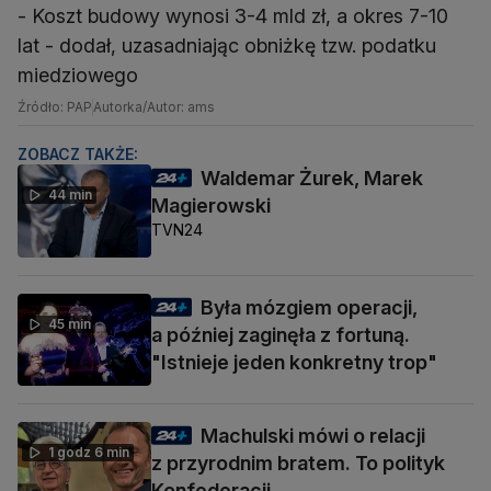
- Koszt budowy wynosi 3-4 mld zł, a okres 7-10
lat - dodał, uzasadniając obniżkę tzw. podatku
miedziowego
Źródło: PAP
Autorka/Autor: ams
ZOBACZ TAKŻE:
Waldemar Żurek, Marek
44 min
Magierowski
TVN24
Była mózgiem operacji,
45 min
a później zaginęła z fortuną.
"Istnieje jeden konkretny trop"
Machulski mówi o relacji
1 godz 6 min
z przyrodnim bratem. To polityk
Konfederacji