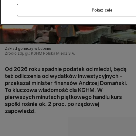
Pokaż cele
Zakład górniczy w Lubinie
Źródło zdj. gł.: KGHM Polska Miedź S.A.
Od 2026 roku spadnie podatek od miedzi, będą
też odliczenia od wydatków inwestycyjnych -
przekazał minister finansów Andrzej Domański.
To kluczowa wiadomość dla KGHM. W
pierwszych minutach piątkowego handlu kurs
spółki rośnie ok. 2 proc. po rządowej
zapowiedzi.