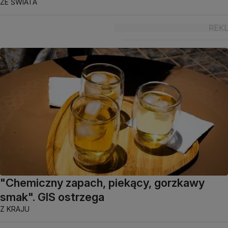
ZE ŚWIATA
"Chemiczny zapach, piekący, gorzkawy
smak". GIS ostrzega
Z KRAJU