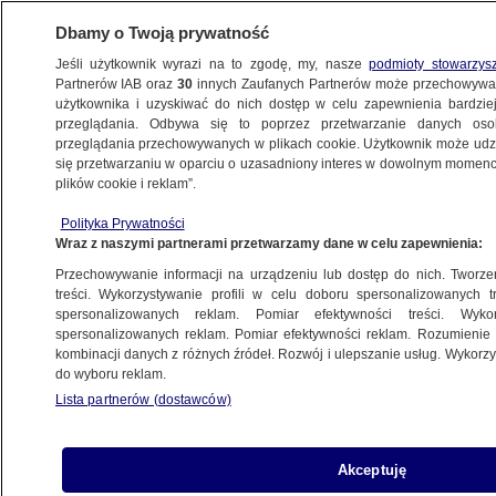
Dbamy o Twoją prywatność
Jeśli użytkownik wyrazi na to zgodę, my, nasze
podmioty stowarzys
Partnerów IAB oraz
30
innych Zaufanych Partnerów może przechowywa
BIZNES
użytkownika i uzyskiwać do nich dostęp w celu zapewnienia bardzi
przeglądania. Odbywa się to poprzez przetwarzanie danych os
przeglądania przechowywanych w plikach cookie. Użytkownik może udzie
NAJNOWSZE
się przetwarzaniu w oparciu o uzasadniony interes w dowolnym momencie
plików cookie i reklam”.
Farfał zwalnia, w TVP napięcie rośnie
Polityka Prywatności
Wraz z naszymi partnerami przetwarzamy dane w celu zapewnienia:
1.09.2009, 07:39
Aktualizacja:
1.09.2009, 07:59
Przechowywanie informacji na urządzeniu lub dostęp do nich. Tworzeni
treści. Wykorzystywanie profili w celu doboru spersonalizowanych tr
Udostępnij
spersonalizowanych reklam. Pomiar efektywności treści. Wyko
spersonalizowanych reklam. Pomiar efektywności reklam. Rozumienie o
kombinacji danych z różnych źródeł. Rozwój i ulepszanie usług. Wykor
do wyboru reklam.
Lista partnerów (dostawców)
Akceptuję