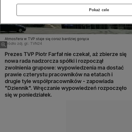
Pokaż cele
Atmosfera w TVP staje się coraz bardziej gorąca
Źródło zdj. gł.: TVN24
Prezes TVP Piotr Farfał nie czekał, aż zbierze się
nowa rada nadzorcza spółki i rozpoczął
zwolnienia grupowe: wypowiedzenia ma dostać
prawie czterystu pracowników na etatach i
drugie tyle współpracowników - zapowiada
"Dziennik". Wręczanie wypowiedzeń rozpoczęło
się w poniedziałek.