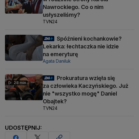
Nawrockiego. Co o nim
usłyszeliśmy?
TVN24
Spóźnieni kochankowie?
Lekarka: łechtaczka nie idzie
na emeryturę
Agata Daniluk
Prokuratura wzięła się
28 min
za człowieka Kaczyńskiego. Już
nie "wszystko mogę" Daniel
Obajtek?
TVN24
UDOSTĘPNIJ: