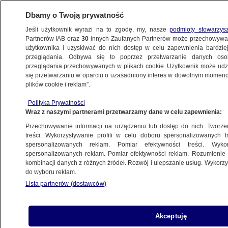
Dbamy o Twoją prywatność
Jeśli użytkownik wyrazi na to zgodę, my, nasze
podmioty stowarzys
Partnerów IAB oraz
30
innych Zaufanych Partnerów może przechowywa
BIZNES
użytkownika i uzyskiwać do nich dostęp w celu zapewnienia bardzi
przeglądania. Odbywa się to poprzez przetwarzanie danych os
przeglądania przechowywanych w plikach cookie. Użytkownik może udzie
NAJNOWSZE
się przetwarzaniu w oparciu o uzasadniony interes w dowolnym momencie
plików cookie i reklam”.
Bilans: Sankcje odetną Rosję od pieniędzy?
Polityka Prywatności
Wystartowało polskie Davos
Wraz z naszymi partnerami przetwarzamy dane w celu zapewnienia:
Przechowywanie informacji na urządzeniu lub dostęp do nich. Tworzeni
2.09.2014, 21:09
treści. Wykorzystywanie profili w celu doboru spersonalizowanych tr
spersonalizowanych reklam. Pomiar efektywności treści. Wyko
spersonalizowanych reklam. Pomiar efektywności reklam. Rozumienie o
Udostępnij
kombinacji danych z różnych źródeł. Rozwój i ulepszanie usług. Wykor
do wyboru reklam.
UE odetnie Rosję od finansowania? Komisja
Lista partnerów (dostawców)
Europejska zaproponowała nowe sankcje.
Wystartowało "polskie Davos", czyli XXIV Forum
Ekonomiczne w Krynicy-Zdroju. Komisja Nadzoru
Akceptuję
Finansowego mówi "nie" prezesowi i