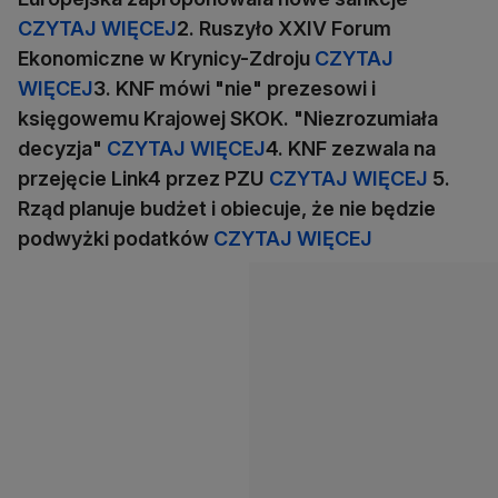
CZYTAJ WIĘCEJ
2. Ruszyło XXIV Forum
Ekonomiczne w Krynicy-Zdroju
CZYTAJ
WIĘCEJ
3. KNF mówi "nie" prezesowi i
księgowemu Krajowej SKOK. "Niezrozumiała
decyzja"
CZYTAJ WIĘCEJ
4. KNF zezwala na
przejęcie Link4 przez PZU
CZYTAJ WIĘCEJ
5.
Rząd planuje budżet i obiecuje, że nie będzie
podwyżki podatków
CZYTAJ WIĘCEJ