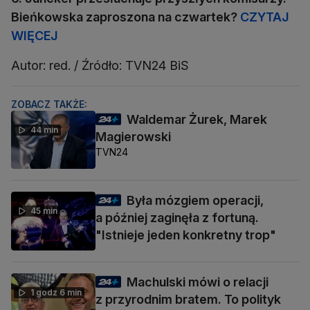
Bieńkowska zaproszona na czwartek?
CZYTAJ
WIĘCEJ
Autor: red. / Źródło: TVN24 BiS
ZOBACZ TAKŻE:
Waldemar Żurek, Marek
44 min
Magierowski
TVN24
Była mózgiem operacji,
45 min
a później zaginęła z fortuną.
"Istnieje jeden konkretny trop"
Machulski mówi o relacji
1 godz 6 min
z przyrodnim bratem. To polityk