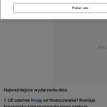
księgowemu Krajowego SKOK.
Pokaż cele
Najważniejsze wydarzenia dnia:
1. UE odetnie
Rosję
od finansowania? Komisja
Europejska zaproponowała nowe sankcje