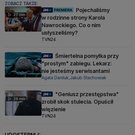
ZOBACZ TAKŻE:
Pojechaliśmy
PREMIERA
27 min
w rodzinne strony Karola
Nawrockiego. Co o nim
usłyszeliśmy?
TVN24
Śmiertelna pomyłka przy
"prostym" zabiegu. Lekarz:
nie jesteśmy serwisantami
Agata Daniluk,
Jakub Stachowiak
"Geniusz przestępstwa"
28 min
zrobił skok stulecia. Opuścił
więzienie
TVN24
UDOSTĘPNIJ: