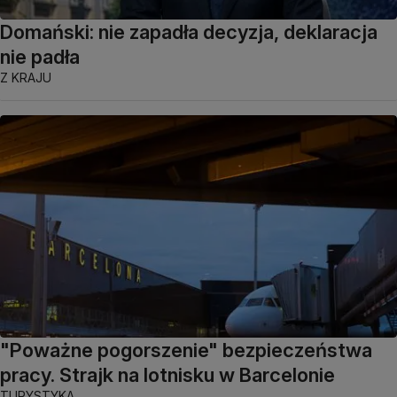
Domański: nie zapadła decyzja, deklaracja
nie padła
Z KRAJU
"Poważne pogorszenie" bezpieczeństwa
pracy. Strajk na lotnisku w Barcelonie
TURYSTYKA