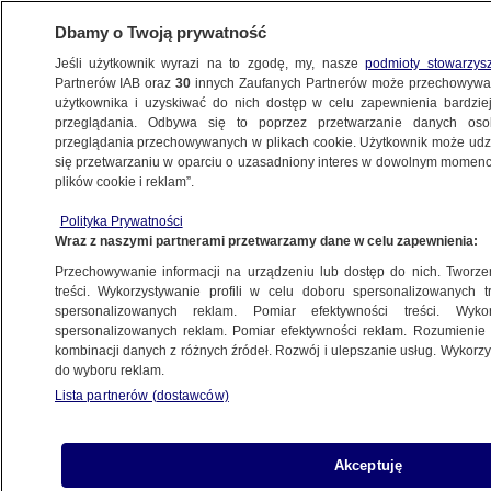
Dbamy o Twoją prywatność
Jeśli użytkownik wyrazi na to zgodę, my, nasze
podmioty stowarzys
Partnerów IAB oraz
30
innych Zaufanych Partnerów może przechowywa
BIZNES
użytkownika i uzyskiwać do nich dostęp w celu zapewnienia bardzi
przeglądania. Odbywa się to poprzez przetwarzanie danych os
przeglądania przechowywanych w plikach cookie. Użytkownik może udzie
ZE ŚWIATA
się przetwarzaniu w oparciu o uzasadniony interes w dowolnym momencie
plików cookie i reklam”.
Trump podpisał dekret w sprawie
Polityka Prywatności
zezwoleń celnych dla niektórych krajów
Wraz z naszymi partnerami przetwarzamy dane w celu zapewnienia:
Przechowywanie informacji na urządzeniu lub dostęp do nich. Tworzeni
30.08.2018, 07:56
treści. Wykorzystywanie profili w celu doboru spersonalizowanych tr
spersonalizowanych reklam. Pomiar efektywności treści. Wyko
spersonalizowanych reklam. Pomiar efektywności reklam. Rozumienie o
Udostępnij
kombinacji danych z różnych źródeł. Rozwój i ulepszanie usług. Wykor
do wyboru reklam.
Lista partnerów (dostawców)
Akceptuję