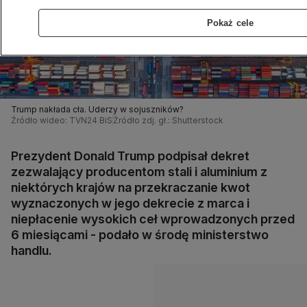
Pokaż cele
Trump nakłada cła. Uderzy w sojuszników?
Źródło wideo: TVN24 BiS
Źródło zdj. gł.: Shutterstock
Prezydent Donald Trump podpisał dekret
zezwalający producentom stali i aluminium z
niektórych krajów na przekraczanie kwot
wyznaczonych w jego dekrecie z marca i
niepłacenie wysokich ceł wprowadzonych przed
6 miesiącami - podało w środę ministerstwo
handlu.