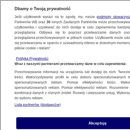
Dbamy o Twoją prywatność
Jeśli użytkownik wyrazi na to zgodę, my, nasze
podmioty stowarzys
Partnerów IAB oraz
30
innych Zaufanych Partnerów może przechowywa
BIZNES
użytkownika i uzyskiwać do nich dostęp w celu zapewnienia bardzi
przeglądania. Odbywa się to poprzez przetwarzanie danych os
przeglądania przechowywanych w plikach cookie. Użytkownik może udzie
ZE ŚWIATA
się przetwarzaniu w oparciu o uzasadniony interes w dowolnym momencie
plików cookie i reklam”.
Te miejsca powinieneś odwiedzić. Oto 50
Polityka Prywatności
najlepszych knajp świata
Wraz z naszymi partnerami przetwarzamy dane w celu zapewnienia:
Przechowywanie informacji na urządzeniu lub dostęp do nich. Tworzeni
7.10.2016, 12:59
treści. Wykorzystywanie profili w celu doboru spersonalizowanych tr
spersonalizowanych reklam. Pomiar efektywności treści. Wyko
spersonalizowanych reklam. Pomiar efektywności reklam. Rozumienie o
Udostępnij
kombinacji danych z różnych źródeł. Rozwój i ulepszanie usług. Wykor
do wyboru reklam.
Lista partnerów (dostawców)
Akceptuję