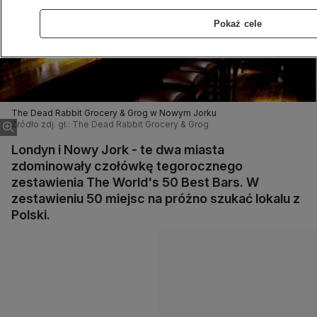
Pokaż cele
The Dead Rabbit Grocery & Grog w Nowym Jorku
Źródło zdj. gł.: The Dead Rabbit Grocery & Grog
Londyn i Nowy Jork - te dwa miasta
zdominowały czołówkę tegorocznego
zestawienia The World's 50 Best Bars. W
zestawieniu 50 miejsc na próżno szukać lokalu z
Polski.