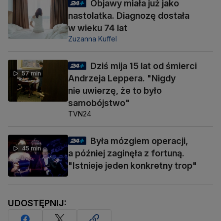
Objawy miała już jako
nastolatka. Diagnozę dostała
w wieku 74 lat
Zuzanna Kuffel
Dziś mija 15 lat od śmierci
57 min
Andrzeja Leppera. "Nigdy
nie uwierzę, że to było
samobójstwo"
TVN24
Była mózgiem operacji,
45 min
a później zaginęła z fortuną.
"Istnieje jeden konkretny trop"
UDOSTĘPNIJ: