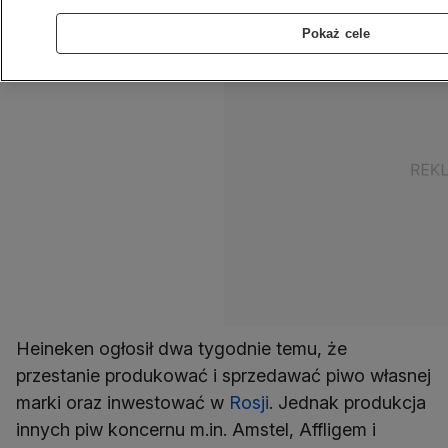
Pokaż cele
Heineken ogłosił dwa tygodnie temu, że
przestanie produkować i sprzedawać piwo własnej
marki oraz inwestować w
Rosji
. Jednak produkcja
innych piw koncernu m.in. Amstel, Affligem i