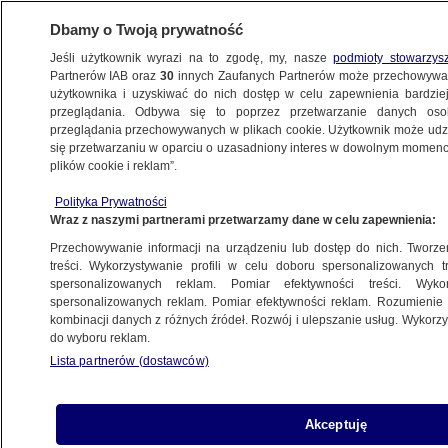
Dbamy o Twoją prywatność
Jeśli użytkownik wyrazi na to zgodę, my, nasze
podmioty stowarzys
Partnerów IAB oraz
30
innych Zaufanych Partnerów może przechowywa
BIZNES
użytkownika i uzyskiwać do nich dostęp w celu zapewnienia bardzi
przeglądania. Odbywa się to poprzez przetwarzanie danych os
przeglądania przechowywanych w plikach cookie. Użytkownik może udzie
ZE ŚWIATA
się przetwarzaniu w oparciu o uzasadniony interes w dowolnym momencie
plików cookie i reklam”.
Heineken i Carlsberg wycofują się z Rosji
Polityka Prywatności
Wraz z naszymi partnerami przetwarzamy dane w celu zapewnienia:
28.03.2022, 16:36
Przechowywanie informacji na urządzeniu lub dostęp do nich. Tworzeni
treści. Wykorzystywanie profili w celu doboru spersonalizowanych tr
Udostępnij
spersonalizowanych reklam. Pomiar efektywności treści. Wyko
spersonalizowanych reklam. Pomiar efektywności reklam. Rozumienie o
kombinacji danych z różnych źródeł. Rozwój i ulepszanie usług. Wykor
Holenderski browar Heineken poinformował, że
do wyboru reklam.
z powodu inwazji na Ukrainę całkowicie
Lista partnerów (dostawców)
wycofuje się z Rosji i spodziewa się, że poniesie
z tego tytułu 400 milionów euro strat. Swojego
całego biznesu w Rosji pozbędzie się również
Akceptuję
duński koncern browarniczy Carlsberg.