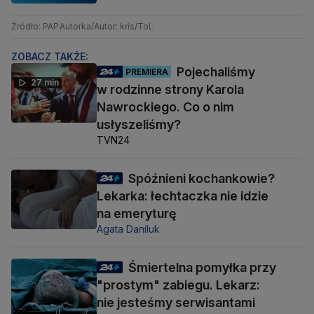
Źródło: PAP
Autorka/Autor: kris/ToL
ZOBACZ TAKŻE:
Pojechaliśmy
PREMIERA
27 min
w rodzinne strony Karola
Nawrockiego. Co o nim
usłyszeliśmy?
TVN24
Spóźnieni kochankowie?
Lekarka: łechtaczka nie idzie
na emeryturę
Agata Daniluk
Śmiertelna pomyłka przy
"prostym" zabiegu. Lekarz:
nie jesteśmy serwisantami