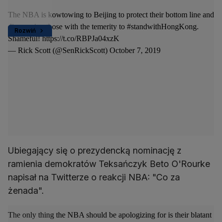
The NBA is kowtowing to Beijing to protect their bottom line and
disavowing those with the temerity to
#standwithHongKong
.
Rozwiń
Shameful!
https://t.co/RBPJa04xzK
— Rick Scott (@SenRickScott)
October 7, 2019
Ubiegający się o prezydencką nominację z
ramienia demokratów Teksańczyk Beto O'Rourke
napisał na Twitterze o reakcji NBA: "Co za
żenada".
The only thing the NBA should be apologizing for is their blatant