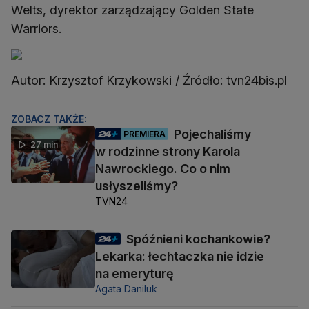
Welts, dyrektor zarządzający Golden State
Warriors.
Autor: Krzysztof Krzykowski / Źródło: tvn24bis.pl
ZOBACZ TAKŻE:
Pojechaliśmy
PREMIERA
27 min
w rodzinne strony Karola
Nawrockiego. Co o nim
usłyszeliśmy?
TVN24
Spóźnieni kochankowie?
Lekarka: łechtaczka nie idzie
na emeryturę
Agata Daniluk