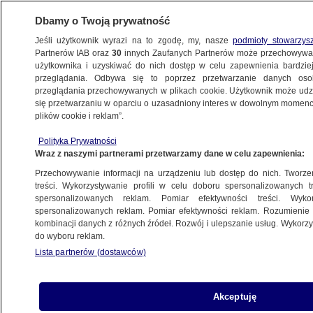
Dbamy o Twoją prywatność
Jeśli użytkownik wyrazi na to zgodę, my, nasze
podmioty stowarzys
Partnerów IAB oraz
30
innych Zaufanych Partnerów może przechowywa
BIZNES
użytkownika i uzyskiwać do nich dostęp w celu zapewnienia bardzi
przeglądania. Odbywa się to poprzez przetwarzanie danych os
przeglądania przechowywanych w plikach cookie. Użytkownik może udzie
ZE ŚWIATA
się przetwarzaniu w oparciu o uzasadniony interes w dowolnym momencie
plików cookie i reklam”.
Jeden tweet, a straty mogą być
Polityka Prywatności
miliardowe. "Przepraszamy, kochamy
Wraz z naszymi partnerami przetwarzamy dane w celu zapewnienia:
Chiny"
Przechowywanie informacji na urządzeniu lub dostęp do nich. Tworzeni
treści. Wykorzystywanie profili w celu doboru spersonalizowanych tr
8.10.2019, 12:00
spersonalizowanych reklam. Pomiar efektywności treści. Wyko
spersonalizowanych reklam. Pomiar efektywności reklam. Rozumienie o
kombinacji danych z różnych źródeł. Rozwój i ulepszanie usług. Wykor
Udostępnij
do wyboru reklam.
Lista partnerów (dostawców)
Jedna wypowiedź, dwa zdania, siedem słów.
Tyle wystarczyło, by urazić miliony obywateli
oraz bogatych sponsorów z Chin
Akceptuję