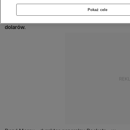
najpopularniejszej koszykarskiej ligi na świecie -
NBA. Jeden nieostrożny tweet dyrektora
Pokaż cele
generalnego drużyny Houston Rockets może
przyczynić się do strat liczonych w miliardach
dolarów.