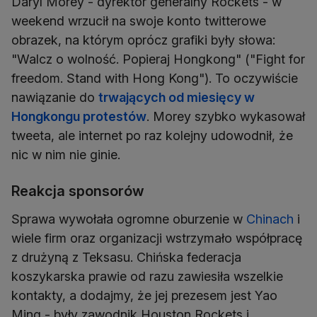
Daryl Morey - dyrektor generalny Rockets - w
weekend wrzucił na swoje konto twitterowe
obrazek, na którym oprócz grafiki były słowa:
"Walcz o wolność. Popieraj Hongkong" ("Fight for
freedom. Stand with Hong Kong"). To oczywiście
nawiązanie do
trwających od miesięcy w
Hongkongu protestów
. Morey szybko wykasował
tweeta, ale internet po raz kolejny udowodnił, że
nic w nim nie ginie.
Reakcja sponsorów
Sprawa wywołała ogromne oburzenie w
Chinach
i
wiele firm oraz organizacji wstrzymało współpracę
z drużyną z Teksasu. Chińska federacja
koszykarska prawie od razu zawiesiła wszelkie
kontakty, a dodajmy, że jej prezesem jest Yao
Ming - były zawodnik Houston Rockets i