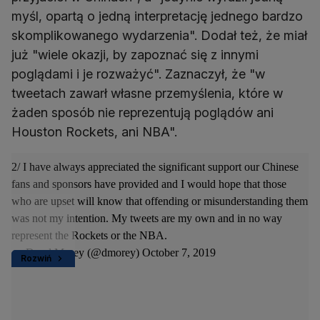
myśl, opartą o jedną interpretację jednego bardzo
skomplikowanego wydarzenia". Dodał też, że miał
już "wiele okazji, by zapoznać się z innymi
poglądami i je rozważyć". Zaznaczył, że "w
tweetach zawarł własne przemyślenia, które w
żaden sposób nie reprezentują poglądów ani
Houston Rockets, ani NBA".
2/ I have always appreciated the significant support our Chinese
fans and sponsors have provided and I would hope that those
who are upset will know that offending or misunderstanding them
was not my intention. My tweets are my own and in no way
represent the Rockets or the NBA.
— Daryl Morey (@dmorey)
October 7, 2019
Rozwiń