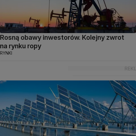
Rosną obawy inwestorów. Kolejny zwrot
na rynku ropy
RYNKI