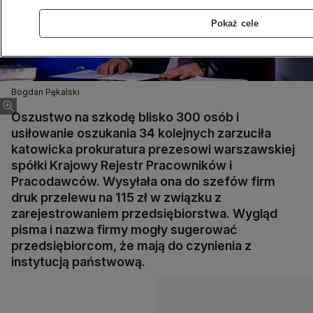
Pokaż cele
Bogdan Pękalski
Oszustwo na szkodę blisko 300 osób i
usiłowanie oszukania 34 kolejnych zarzuciła
katowicka prokuratura prezesowi warszawskiej
spółki Krajowy Rejestr Pracowników i
Pracodawców. Wysyłała ona do szefów firm
druk przelewu na 115 zł w związku z
zarejestrowaniem przedsiębiorstwa. Wygląd
pisma i nazwa firmy mogły sugerować
przedsiębiorcom, że mają do czynienia z
instytucją państwową.