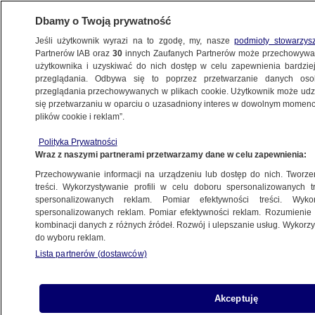
Dbamy o Twoją prywatność
Jeśli użytkownik wyrazi na to zgodę, my, nasze
podmioty stowarzys
Partnerów IAB oraz
30
innych Zaufanych Partnerów może przechowywa
BIZNES
użytkownika i uzyskiwać do nich dostęp w celu zapewnienia bardzi
przeglądania. Odbywa się to poprzez przetwarzanie danych os
przeglądania przechowywanych w plikach cookie. Użytkownik może udzie
Z KRAJU
się przetwarzaniu w oparciu o uzasadniony interes w dowolnym momencie
plików cookie i reklam”.
Nie(legalne) rejestry?
Polityka Prywatności
Wraz z naszymi partnerami przetwarzamy dane w celu zapewnienia:
27.11.2012, 21:14
Przechowywanie informacji na urządzeniu lub dostęp do nich. Tworzeni
treści. Wykorzystywanie profili w celu doboru spersonalizowanych tr
Udostępnij
spersonalizowanych reklam. Pomiar efektywności treści. Wyko
spersonalizowanych reklam. Pomiar efektywności reklam. Rozumienie o
kombinacji danych z różnych źródeł. Rozwój i ulepszanie usług. Wykor
do wyboru reklam.
Lista partnerów (dostawców)
Akceptuję