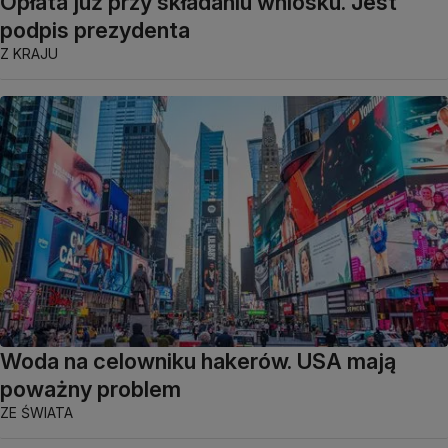
Opłata już przy składaniu wniosku. Jest
podpis prezydenta
Z KRAJU
Woda na celowniku hakerów. USA mają
poważny problem
ZE ŚWIATA