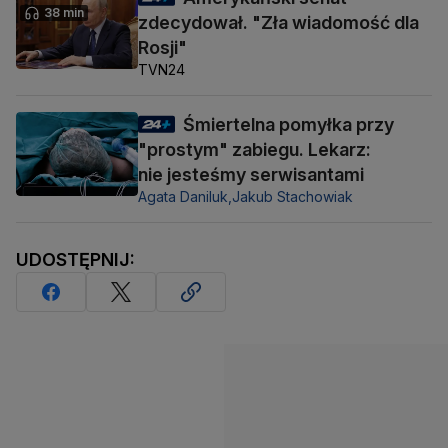
38 min
zdecydował. "Zła wiadomość dla
Rosji"
TVN24
Śmiertelna pomyłka przy
"prostym" zabiegu. Lekarz:
nie jesteśmy serwisantami
Agata Daniluk,
Jakub Stachowiak
UDOSTĘPNIJ: