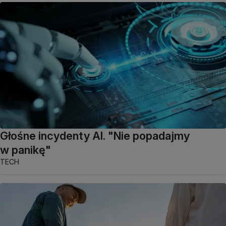
Głośne incydenty AI. "Nie popadajmy
w panikę"
TECH