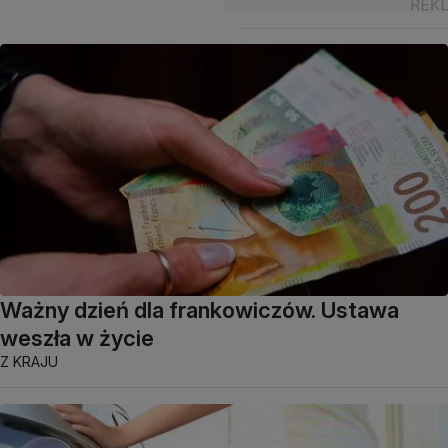
Ważny dzień dla frankowiczów. Ustawa
weszła w życie
Z KRAJU