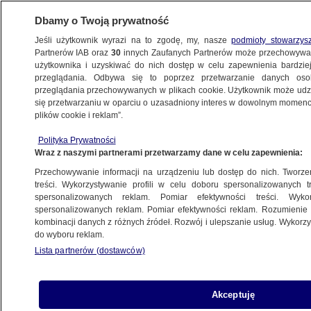
Dbamy o Twoją prywatność
Jeśli użytkownik wyrazi na to zgodę, my, nasze
podmioty stowarzys
Partnerów IAB oraz
30
innych Zaufanych Partnerów może przechowywa
BIZNES
użytkownika i uzyskiwać do nich dostęp w celu zapewnienia bardzi
przeglądania. Odbywa się to poprzez przetwarzanie danych os
przeglądania przechowywanych w plikach cookie. Użytkownik może udzie
Z KRAJU
się przetwarzaniu w oparciu o uzasadniony interes w dowolnym momencie
plików cookie i reklam”.
Kluczowe jest zaufanie do firmy
Polityka Prywatności
Wraz z naszymi partnerami przetwarzamy dane w celu zapewnienia:
27.01.2011, 16:25
Aktualizacja:
27.01.2011, 14:19
Przechowywanie informacji na urządzeniu lub dostęp do nich. Tworzeni
treści. Wykorzystywanie profili w celu doboru spersonalizowanych tr
Udostępnij
spersonalizowanych reklam. Pomiar efektywności treści. Wyko
spersonalizowanych reklam. Pomiar efektywności reklam. Rozumienie o
kombinacji danych z różnych źródeł. Rozwój i ulepszanie usług. Wykor
do wyboru reklam.
Lista partnerów (dostawców)
Akceptuję