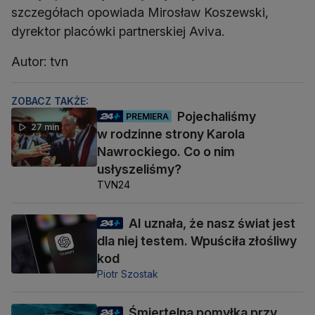
szczegółach opowiada Mirosław Koszewski,
dyrektor placówki partnerskiej Aviva.
Autor: tvn
ZOBACZ TAKŻE:
Pojechaliśmy
PREMIERA
27 min
w rodzinne strony Karola
Nawrockiego. Co o nim
usłyszeliśmy?
TVN24
AI uznała, że nasz świat jest
dla niej testem. Wpuściła złośliwy
kod
Piotr Szostak
Śmiertelna pomyłka przy