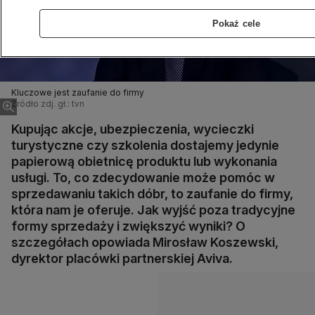
Pokaż cele
Kluczowe jest zaufanie do firmy
Źródło zdj. gł.: tvn
Kupując akcje, ubezpieczenia, wycieczki
turystyczne czy szkolenia dostajemy jedynie
papierową obietnicę produktu lub wykonania
usługi. To, co zdecydowanie może pomóc w
sprzedawaniu takich dóbr, to zaufanie do firmy,
która nam je oferuje. Jak wyjść poza tradycyjne
formy sprzedaży i zwiększyć wyniki? O
szczegółach opowiada Mirosław Koszewski,
dyrektor placówki partnerskiej Aviva.