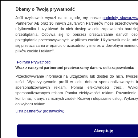
Dbamy o Twoją prywatność
Jeśli użytkownik wyrazi na to zgodę, my, nasze
podmioty stowarzys
Partnerów IAB oraz
30
innych Zaufanych Partnerów może przechowywa
BIZNES
użytkownika i uzyskiwać do nich dostęp w celu zapewnienia bardzi
przeglądania. Odbywa się to poprzez przetwarzanie danych os
przeglądania przechowywanych w plikach cookie. Użytkownik może udzie
PIENIĄDZE
się przetwarzaniu w oparciu o uzasadniony interes w dowolnym momencie
plików cookie i reklam”.
Technologiczni giganci a podatki. Ile trafiło
Polityka Prywatności
do polskiego fiskusa?
Wraz z naszymi partnerami przetwarzamy dane w celu zapewnienia:
Przechowywanie informacji na urządzeniu lub dostęp do nich. Tworzeni
23.05.2018, 21:07
treści. Wykorzystywanie profili w celu doboru spersonalizowanych tr
spersonalizowanych reklam. Pomiar efektywności treści. Wyko
spersonalizowanych reklam. Pomiar efektywności reklam. Rozumienie o
Udostępnij
kombinacji danych z różnych źródeł. Rozwój i ulepszanie usług. Wykor
do wyboru reklam.
Lista partnerów (dostawców)
Akceptuję