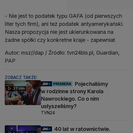
- Nie jest to podatek typu GAFA (od pierwszych
liter tych firm), ani też podatek antyamerykański.
Nasza propozycja nie jest ukierunkowana na
żadne spółki czy konkretne kraje - zapewniał.
Autor: msz//dap / Źródło: tvn24bis.pl, Guardian,
PAP
ZOBACZ TAKŻE:
Pojechaliśmy
PREMIERA
27 min
w rodzinne strony Karola
Nawrockiego. Co o nim
usłyszeliśmy?
TVN24
40 lat w ratownictwie.