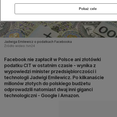
Pokaż cele
Jadwiga Emilewicz o podatkach Facebooka
Źródło wideo: tvn24
Facebook nie zapłacił w Polsce ani złotówki
podatku CIT w ostatnim czasie - wynika z
wypowiedzi minister przedsiębiorczości i
technologii Jadwigi Emilewicz. Po kilkanaście
milionów złotych do polskiego budżetu
odprowadzili natomiast dwaj inni giganci
technologiczni - Google i Amazon.