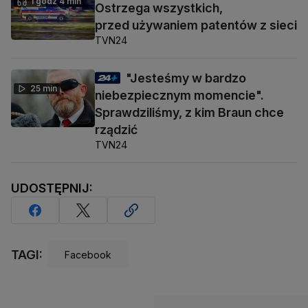
1 godz 4 min
Ostrzega wszystkich,
przed używaniem patentów z sieci
TVN24
"Jesteśmy w bardzo
25 min
niebezpiecznym momencie".
Sprawdziliśmy, z kim Braun chce
rządzić
TVN24
UDOSTĘPNIJ:
TAGI:
Facebook