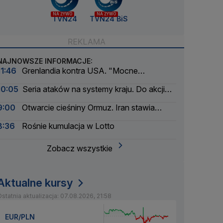
NA ŻYWO
NA ŻYWO
TVN24
TVN24 BiS
NAJNOWSZE INFORMACJE:
11:46
Grenlandia kontra USA. "Mocne
ostrzeżenie"
10:05
Seria ataków na systemy kraju. Do akcji
wkracza wywiad
9:00
Otwarcie cieśniny Ormuz. Iran stawia
warunki
8:36
Rośnie kumulacja w Lotto
Zobacz wszystkie
Aktualne kursy
statnia aktualizacja: 07.08.2026, 21:58
EUR/PLN