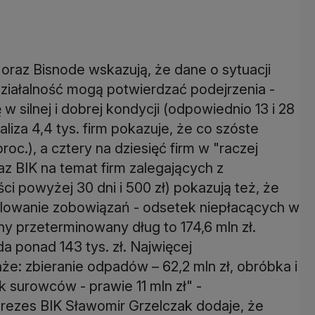
 oraz Bisnode wskazują, że dane o sytuacji
ziałalność mogą potwierdzać podejrzenia -
 w silnej i dobrej kondycji (odpowiednio 13 i 28
iza 4,4 tys. firm pokazuje, że co szóste
proc.), a cztery na dziesięć firm w "raczej
az BIK na temat firm zalegających z
ści powyżej 30 dni i 500 zł) pokazują też, że
regulowanie zobowiązań - odsetek niepłacących w
ny przeterminowany dług to 174,6 mln zł.
a ponad 143 tys. zł. Najwięcej
: zbieranie odpadów – 62,2 mln zł, obróbka i
 surowców - prawie 11 mln zł" -
prezes BIK Sławomir Grzelczak dodaje, że