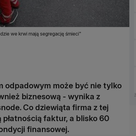
udzie we krwi mają segregację śmieci"
em odpadowym może być nie tylko
ównież biznesową - wynika z
node. Co dziewiąta firma z tej
łatnością faktur, a blisko 60
kondycji finansowej.