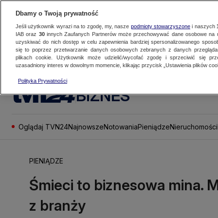
Dbamy o Twoją prywatność
Jeśli użytkownik wyrazi na to zgodę, my, nasze
podmioty stowarzyszone
i naszych
IAB oraz
30
innych Zaufanych Partnerów może przechowywać dane osobowe na ur
uzyskiwać do nich dostęp w celu zapewnienia bardziej spersonalizowanego sposo
się to poprzez przetwarzanie danych osobowych zebranych z danych przegląd
plikach cookie. Użytkownik może udzielić/wycofać zgodę i sprzeciwić się pr
uzasadniony interes w dowolnym momencie, klikając przycisk „Ustawienia plików cook
Polityka Prywatności
BIZNES
Oglądaj TVN24
Najnowsze
Notowania
Pieniądze
Nieruchomości
PIENIĄDZE
Śmieci to biznesowa mina. M
z branży