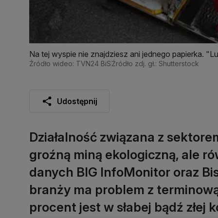
Na tej wyspie nie znajdziesz ani jednego papierka. "L
Źródło wideo: TVN24 BiS
Źródło zdj. gł.: Shutterstock
Udostępnij
Działalność związana z sektor
groźną miną ekologiczną, ale r
danych BIG InfoMonitor oraz Bis
branży ma problem z terminową p
procent jest w słabej bądź złej 