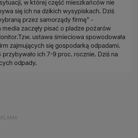
sytuacji, w której część mieszkańców nie
wa się ich na dzikich wysypiskach. Dziś
wybraną przez samorządy firmę" -
a media zaczęły pisać o pladze pożarów
foMonitor.Tzw. ustawa śmieciowa spowodowała
 firm zajmujących się gospodarką odpadami.
przybywało ich 7-9 proc. rocznie. Dziś na
jących odpady.