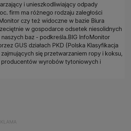
rzający i unieszkodliwiający odpady
oc. firm ma różnego rodzaju zaległości
Monitor czy też widoczne w bazie Biura
przeciętnie w gospodarce odsetek niesolidnych
z naszych baz - podkreśla.BIG InfoMonitor
zez GUS działach PKD (Polska Klasyfikacja
ch zajmujących się przetwarzaniem ropy i koksu,
ód producentów wyrobów tytoniowych i