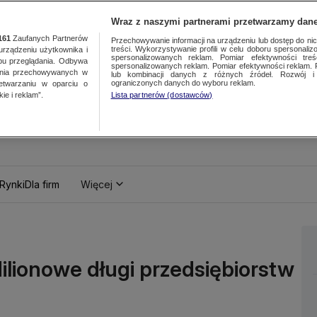
Wraz z naszymi partnerami przetwarzamy dane
161
Zaufanych Partnerów
Przechowywanie informacji na urządzeniu lub dostęp do nich.
treści. Wykorzystywanie profili w celu doboru spersonalizo
ządzeniu użytkownika i
spersonalizowanych reklam. Pomiar efektywności treś
bu przeglądania. Odbywa
spersonalizowanych reklam. Pomiar efektywności reklam. 
ania przechowywanych w
lub kombinacji danych z różnych źródeł. Rozwój i 
ograniczonych danych do wyboru reklam.
zetwarzaniu w oparciu o
ie i reklam”.
Lista partnerów (dostawców)
Rynki
Dla firm
Więcej
ilionowe długi przedsiębiorstw