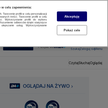
 w celu zapewnienia:
 Tworzenie profili w celu personalizacji
Akceptuję
wanych treści. Tworzenie profili w celu
ci. Wykorzystanie profili do wyboru
Rozumienie odbiorców dzięki statystyce
ulepszanie usług. Wykorzystywanie
Pokaż cele
SUBSKRYBUJ
Przejdź do
Szukaj
Zaloguj się
Menu
Czytaj
Słuchaj
Oglądaj
OGLĄDAJ NA ŻYWO