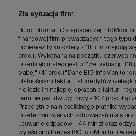
Zła sytuacja firm
Biuro Informacji Gospodarczej InfoMonitor
finansowej firm prowadzących tego typu d
ponieważ tylko cztery z 10 firm znajdują się
proc.). Wykonana na początku czerwca anal
przedsiębiorstwo jest w "złej sytuacji" (18 
słabej" (41 proc.)"Dane BIG InfoMonitor or
płatnościami faktur i rat kredytów (zaległo
nie idzie im najlepiej opłacanie faktur i 
terminie jest dwucyfrowy - 10,7 proc. Łącz
Przeciętnie na niesolidnego płatnika wypad
przeterminowanych zobowiązań mają branże
usuwanie odpadów – 44 mln zł oraz odzysk
wyjaśniono.Prezes BIG InfoMonitor i wice