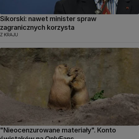
Sikorski: nawet minister spraw
zagranicznych korzysta
Z KRAJU
"Nieocenzurowane materiały". Konto
świstaków na OnlyFans