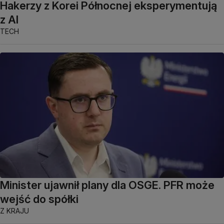
Hakerzy z Korei Północnej eksperymentują
z AI
TECH
Minister ujawnił plany dla OSGE. PFR może
wejść do spółki
Z KRAJU