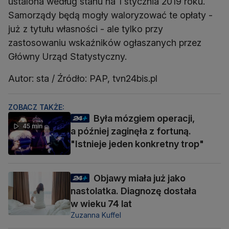
ustalona według stanu na 1 stycznia 2019 roku.
Samorządy będą mogły waloryzować te opłaty -
już z tytułu własności - ale tylko przy
zastosowaniu wskaźników ogłaszanych przez
Główny Urząd Statystyczny.
Autor: sta / Źródło: PAP, tvn24bis.pl
ZOBACZ TAKŻE:
Była mózgiem operacji,
45 min
a później zaginęła z fortuną.
"Istnieje jeden konkretny trop"
Objawy miała już jako
nastolatka. Diagnozę dostała
w wieku 74 lat
Zuzanna Kuffel