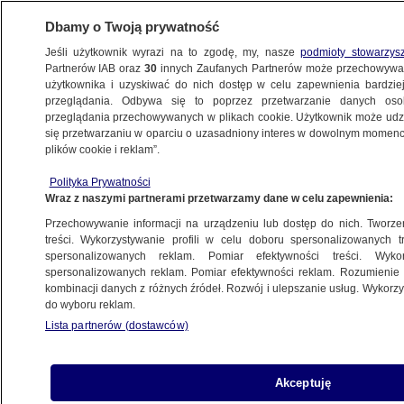
Dbamy o Twoją prywatność
Jeśli użytkownik wyrazi na to zgodę, my, nasze
podmioty stowarzys
Partnerów IAB oraz
30
innych Zaufanych Partnerów może przechowywa
BIZNES
użytkownika i uzyskiwać do nich dostęp w celu zapewnienia bardzi
przeglądania. Odbywa się to poprzez przetwarzanie danych os
przeglądania przechowywanych w plikach cookie. Użytkownik może udzie
NIERUCHOMOŚCI
się przetwarzaniu w oparciu o uzasadniony interes w dowolnym momencie
plików cookie i reklam”.
"Krok w kierunku uwłaszczenia Polaków".
Polityka Prywatności
Morawiecki o końcu użytkowania
Wraz z naszymi partnerami przetwarzamy dane w celu zapewnienia:
wieczystego
Przechowywanie informacji na urządzeniu lub dostęp do nich. Tworzeni
treści. Wykorzystywanie profili w celu doboru spersonalizowanych tr
30.06.2018, 15:20
spersonalizowanych reklam. Pomiar efektywności treści. Wyko
spersonalizowanych reklam. Pomiar efektywności reklam. Rozumienie o
kombinacji danych z różnych źródeł. Rozwój i ulepszanie usług. Wykor
Udostępnij
do wyboru reklam.
Lista partnerów (dostawców)
Akceptuję