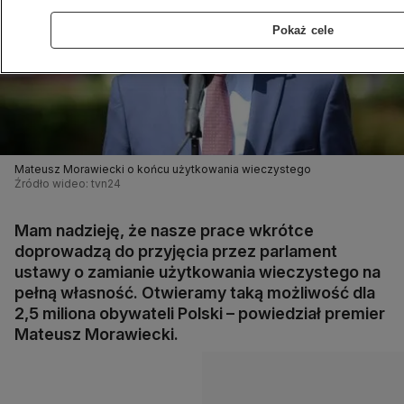
Pokaż cele
Mateusz Morawiecki o końcu użytkowania wieczystego
Źródło wideo: tvn24
Mam nadzieję, że nasze prace wkrótce
doprowadzą do przyjęcia przez parlament
ustawy o zamianie użytkowania wieczystego na
pełną własność. Otwieramy taką możliwość dla
2,5 miliona obywateli Polski – powiedział premier
Mateusz Morawiecki.