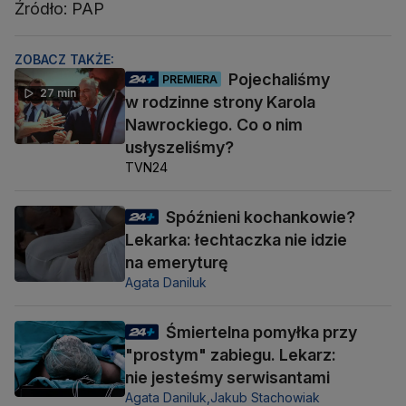
Źródło: PAP
ZOBACZ TAKŻE:
Pojechaliśmy
PREMIERA
27 min
w rodzinne strony Karola
Nawrockiego. Co o nim
usłyszeliśmy?
TVN24
Spóźnieni kochankowie?
Lekarka: łechtaczka nie idzie
na emeryturę
Agata Daniluk
Śmiertelna pomyłka przy
"prostym" zabiegu. Lekarz:
nie jesteśmy serwisantami
Agata Daniluk,
Jakub Stachowiak