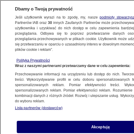
Dbamy o Twoją prywatność
Jeśli użytkownik wyrazi na to zgodę, my, nasze
podmioty stowarzys
Partnerów IAB oraz
30
innych Zaufanych Partnerów może przechowywa
BIZNES
użytkownika i uzyskiwać do nich dostęp w celu zapewnienia bardzi
przeglądania. Odbywa się to poprzez przetwarzanie danych os
przeglądania przechowywanych w plikach cookie. Użytkownik może udzie
NAJNOWSZE
się przetwarzaniu w oparciu o uzasadniony interes w dowolnym momencie
plików cookie i reklam”.
Szokująca strata JP Morgan. Kurs akcji
Polityka Prywatności
ostro w dół
Wraz z naszymi partnerami przetwarzamy dane w celu zapewnienia:
Przechowywanie informacji na urządzeniu lub dostęp do nich. Tworzeni
11.05.2012, 13:48
Aktualizacja:
11.05.2012, 14:02
treści. Wykorzystywanie profili w celu doboru spersonalizowanych tr
spersonalizowanych reklam. Pomiar efektywności treści. Wyko
spersonalizowanych reklam. Pomiar efektywności reklam. Rozumienie o
Udostępnij
kombinacji danych z różnych źródeł. Rozwój i ulepszanie usług. Wykor
do wyboru reklam.
Największy amerykański bank JP Morgan
Lista partnerów (dostawców)
nieoczekiwanie przyznał dziś, że stracił 2 mld
dol. na swych operacjach w ostatnich sześciu
tygodniach i ostrzegł, że faktyczna strata może
Akceptuję
okazać się wyższa. Kurs akcji banku zanurkował.