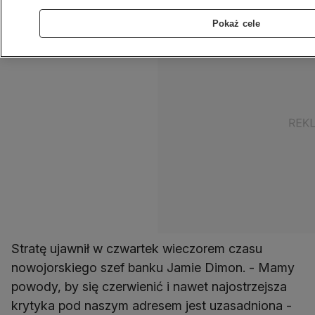
Pokaż cele
Stratę ujawnił w czwartek wieczorem czasu
nowojorskiego szef banku Jamie Dimon. - Mamy
powody, by się czerwienić i nawet najostrzejsza
krytyka pod naszym adresem jest uzasadniona -