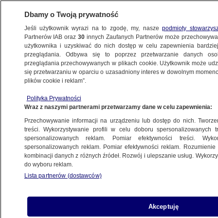
Dbamy o Twoją prywatność
Jeśli użytkownik wyrazi na to zgodę, my, nasze
podmioty stowarzys
Partnerów IAB oraz
30
innych Zaufanych Partnerów może przechowywa
BIZNES
użytkownika i uzyskiwać do nich dostęp w celu zapewnienia bardzi
przeglądania. Odbywa się to poprzez przetwarzanie danych os
przeglądania przechowywanych w plikach cookie. Użytkownik może udzie
NAJNOWSZE
się przetwarzaniu w oparciu o uzasadniony interes w dowolnym momencie
plików cookie i reklam”.
Restruktyryzacja Kompanii Węglowej
Polityka Prywatności
niewystarczająca. "W trybie pilnym
Wraz z naszymi partnerami przetwarzamy dane w celu zapewnienia:
specjalny zespół"
Przechowywanie informacji na urządzeniu lub dostęp do nich. Tworzeni
treści. Wykorzystywanie profili w celu doboru spersonalizowanych tr
13.11.2014, 15:44
spersonalizowanych reklam. Pomiar efektywności treści. Wyko
spersonalizowanych reklam. Pomiar efektywności reklam. Rozumienie o
kombinacji danych z różnych źródeł. Rozwój i ulepszanie usług. Wykor
Udostępnij
do wyboru reklam.
Lista partnerów (dostawców)
Akceptuję