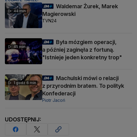
Waldemar Żurek, Marek
44 min
Magierowski
TVN24
Była mózgiem operacji,
45 min
a później zaginęła z fortuną.
"Istnieje jeden konkretny trop"
Machulski mówi o relacji
1 godz 6 min
z przyrodnim bratem. To polityk
Konfederacji
Piotr Jacoń
UDOSTĘPNIJ: