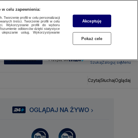
 w celu zapewnienia:
 Tworzenie profili w celu personalizacji
Akceptuję
wanych treści. Tworzenie profili w celu
ci. Wykorzystanie profili do wyboru
Rozumienie odbiorców dzięki statystyce
ulepszanie usług. Wykorzystywanie
Pokaż cele
SUBSKRYBUJ
Przejdź do
Szukaj
Zaloguj się
Menu
Czytaj
Słuchaj
Oglądaj
OGLĄDAJ NA ŻYWO