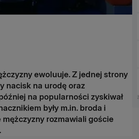
czyzny ewoluuje. Z jednej strony
y nacisk na urodę oraz
 później na popularności zyskiwał
acznikiem były m.in. broda i
le mężczyzny rozmawiali goście
.