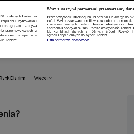
Wraz z naszymi partnerami przetwarzamy dane
161
Zaufanych Partnerów
Przechowywanie informacji na urządzeniu lub dostęp do nich.
treści. Wykorzystywanie profili w celu doboru spersonalizo
ządzeniu użytkownika i
spersonalizowanych reklam. Pomiar efektywności treś
bu przeglądania. Odbywa
spersonalizowanych reklam. Pomiar efektywności reklam. 
ania przechowywanych w
lub kombinacji danych z różnych źródeł. Rozwój i 
ograniczonych danych do wyboru reklam.
zetwarzaniu w oparciu o
ie i reklam”.
Lista partnerów (dostawców)
Rynki
Dla firm
Więcej
enia?