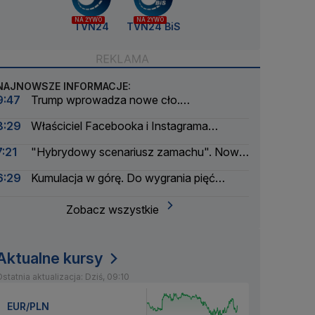
NA ŻYWO
NA ŻYWO
TVN24
TVN24 BiS
NAJNOWSZE INFORMACJE:
9:47
Trump wprowadza nowe cło.
Rozporządzenie podpisane
8:29
Właściciel Facebooka i Instagrama
ukarany. Musi zapłacić ogromną kwotę
7:21
"Hybrydowy scenariusz zamachu". Nowe
informacje w sprawie drona na lotnisku
6:29
Kumulacja w górę. Do wygrania pięć
milionów złotych
Zobacz wszystkie
Aktualne kursy
statnia aktualizacja: Dziś, 09:10
EUR/PLN