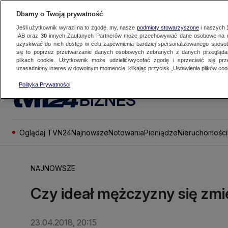
Dbamy o Twoją prywatność
Jeśli użytkownik wyrazi na to zgodę, my, nasze
podmioty stowarzyszone
i naszych
IAB oraz
30
innych Zaufanych Partnerów może przechowywać dane osobowe na ur
uzyskiwać do nich dostęp w celu zapewnienia bardziej spersonalizowanego sposo
się to poprzez przetwarzanie danych osobowych zebranych z danych przegląd
plikach cookie. Użytkownik może udzielić/wycofać zgodę i sprzeciwić się pr
uzasadniony interes w dowolnym momencie, klikając przycisk „Ustawienia plików cook
Polityka Prywatności
BIZNES
Oglądaj TVN24
Najnowsze
Notowania
Pieniądze
Nieruchomości
NAJNOWSZE
Czy ideał mężczyzny się zmi
23.04.2018, 20:15