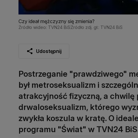
Czy ideał mężczyzny się zmienia?
Źródło wideo: TVN24 BiS
Źródło zdj. gł.: TVN24 BiS
Udostępnij
Postrzeganie "prawdziwego" męż
był metroseksualizm i szczególn
atrakcyjność fizyczną, a chwilę
drwaloseksualizm, którego wyzn
zwykła koszula w kratę. O idea
programu "Świat" w TVN24 BiS