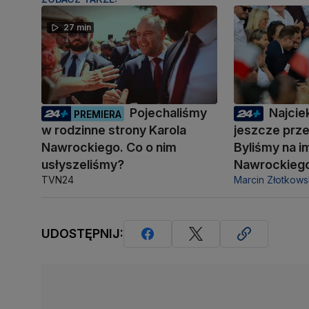
27 min
Pojechaliśmy
Najcie
PREMIERA
w rodzinne strony Karola
jeszcze prz
Nawrockiego. Co o nim
Byliśmy na i
usłyszeliśmy?
Nawrockieg
TVN24
Marcin Złotkows
UDOSTĘPNIJ: