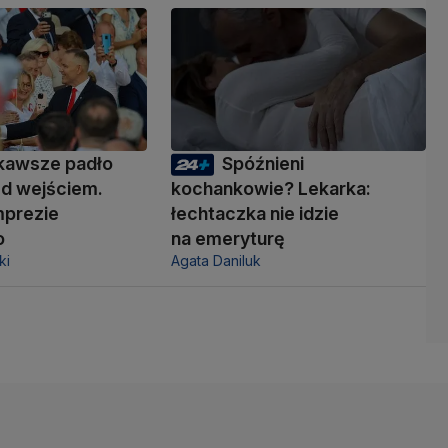
kawsze padło
Spóźnieni
ed wejściem.
kochankowie? Lekarka:
mprezie
łechtaczka nie idzie
o
na emeryturę
ki
Agata Daniluk