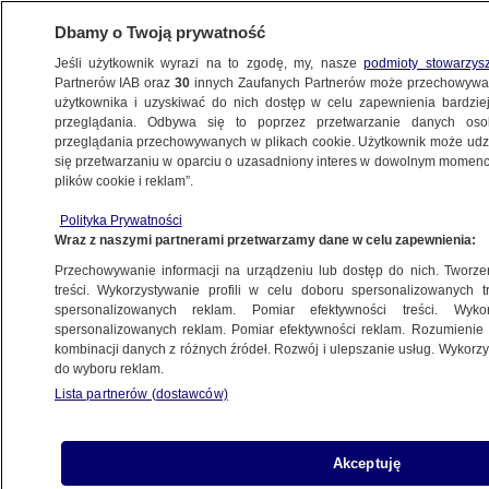
Dbamy o Twoją prywatność
Jeśli użytkownik wyrazi na to zgodę, my, nasze
podmioty stowarzys
Partnerów IAB oraz
30
innych Zaufanych Partnerów może przechowywa
BIZNES
użytkownika i uzyskiwać do nich dostęp w celu zapewnienia bardzi
przeglądania. Odbywa się to poprzez przetwarzanie danych os
przeglądania przechowywanych w plikach cookie. Użytkownik może udzie
NAJNOWSZE
się przetwarzaniu w oparciu o uzasadniony interes w dowolnym momencie
plików cookie i reklam”.
Kierunek Berlin. Pierwsza wizyta
Polityka Prywatności
prezydenta Francji
Wraz z naszymi partnerami przetwarzamy dane w celu zapewnienia:
Przechowywanie informacji na urządzeniu lub dostęp do nich. Tworzeni
15.05.2017, 14:31
treści. Wykorzystywanie profili w celu doboru spersonalizowanych tr
spersonalizowanych reklam. Pomiar efektywności treści. Wyko
spersonalizowanych reklam. Pomiar efektywności reklam. Rozumienie o
Udostępnij
kombinacji danych z różnych źródeł. Rozwój i ulepszanie usług. Wykor
do wyboru reklam.
Lista partnerów (dostawców)
Akceptuję