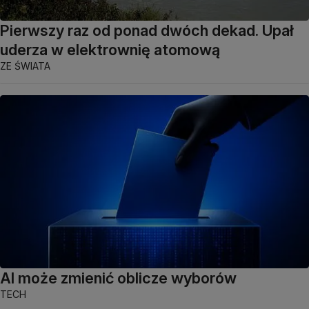
Pierwszy raz od ponad dwóch dekad. Upał
uderza w elektrownię atomową
ZE ŚWIATA
AI może zmienić oblicze wyborów
TECH