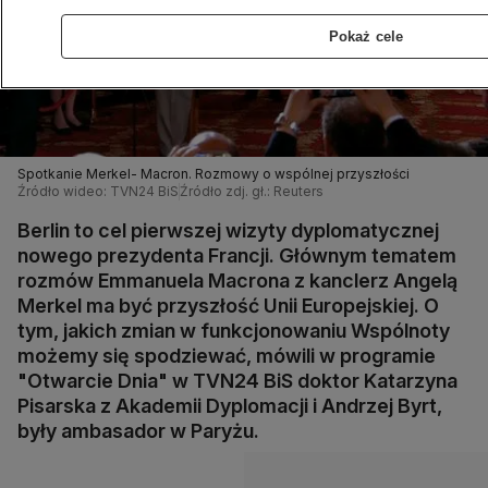
Pokaż cele
Spotkanie Merkel- Macron. Rozmowy o wspólnej przyszłości
Źródło wideo: TVN24 BiS
Źródło zdj. gł.: Reuters
Berlin to cel pierwszej wizyty dyplomatycznej
nowego prezydenta Francji. Głównym tematem
rozmów Emmanuela Macrona z kanclerz Angelą
Merkel ma być przyszłość Unii Europejskiej. O
tym, jakich zmian w funkcjonowaniu Wspólnoty
możemy się spodziewać, mówili w programie
"Otwarcie Dnia" w TVN24 BiS doktor Katarzyna
Pisarska z Akademii Dyplomacji i Andrzej Byrt,
były ambasador w Paryżu.