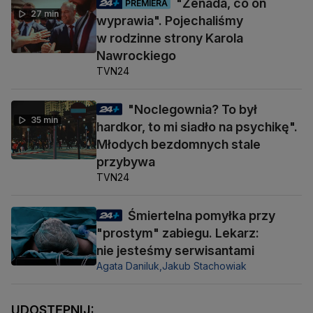
"Żenada, co on
PREMIERA
27 min
wyprawia". Pojechaliśmy
w rodzinne strony Karola
Nawrockiego
TVN24
"Noclegownia? To był
35 min
hardkor, to mi siadło na psychikę".
Młodych bezdomnych stale
przybywa
TVN24
Śmiertelna pomyłka przy
"prostym" zabiegu. Lekarz:
nie jesteśmy serwisantami
Agata Daniluk,
Jakub Stachowiak
UDOSTĘPNIJ: