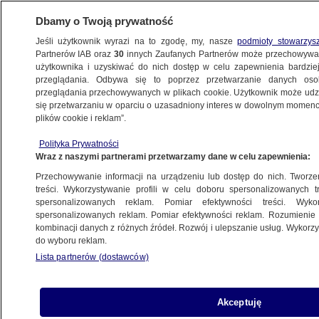
Dbamy o Twoją prywatność
Jeśli użytkownik wyrazi na to zgodę, my, nasze
podmioty stowarzys
Partnerów IAB oraz
30
innych Zaufanych Partnerów może przechowywa
BIZNES
użytkownika i uzyskiwać do nich dostęp w celu zapewnienia bardzi
przeglądania. Odbywa się to poprzez przetwarzanie danych os
przeglądania przechowywanych w plikach cookie. Użytkownik może udzie
NAJNOWSZE
się przetwarzaniu w oparciu o uzasadniony interes w dowolnym momencie
plików cookie i reklam”.
Mundial rozwścieczył Brazylijczyków.
Polityka Prywatności
Chcieli nowoczesnej infrastruktury, mają
Wraz z naszymi partnerami przetwarzamy dane w celu zapewnienia:
niefunkcjonalne stadiony
Przechowywanie informacji na urządzeniu lub dostęp do nich. Tworzeni
treści. Wykorzystywanie profili w celu doboru spersonalizowanych tr
12.06.2014, 20:09
spersonalizowanych reklam. Pomiar efektywności treści. Wyko
spersonalizowanych reklam. Pomiar efektywności reklam. Rozumienie o
kombinacji danych z różnych źródeł. Rozwój i ulepszanie usług. Wykor
Udostępnij
do wyboru reklam.
Lista partnerów (dostawców)
Akceptuję