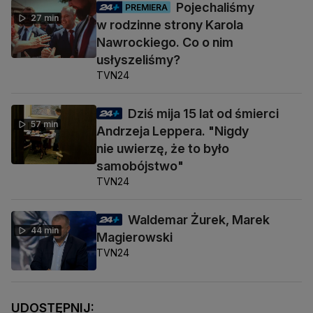
Pojechaliśmy
PREMIERA
27 min
w rodzinne strony Karola
Nawrockiego. Co o nim
usłyszeliśmy?
TVN24
Dziś mija 15 lat od śmierci
57 min
Andrzeja Leppera. "Nigdy
nie uwierzę, że to było
samobójstwo"
TVN24
Waldemar Żurek, Marek
44 min
Magierowski
TVN24
UDOSTĘPNIJ: