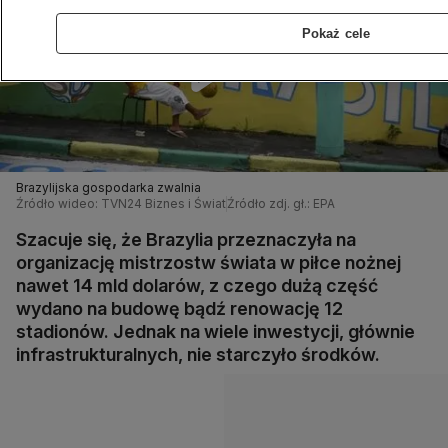
Pokaż cele
Brazylijska gospodarka zwalnia
Źródło wideo: TVN24 Biznes i Świat
Źródło zdj. gł.: EPA
Szacuje się, że Brazylia przeznaczyła na
organizację mistrzostw świata w piłce nożnej
nawet 14 mld dolarów, z czego dużą część
wydano na budowę bądź renowację 12
stadionów. Jednak na wiele inwestycji, głównie
infrastrukturalnych, nie starczyło środków.