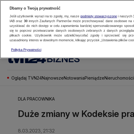
Dbamy o Twoją prywatność
Jeśli użytkownik wyrazi na to zgodę, my, nasze
podmioty stowarzyszone
i naszych
IAB oraz
30
innych Zaufanych Partnerów może przechowywać dane osobowe na ur
uzyskiwać do nich dostęp w celu zapewnienia bardziej spersonalizowanego sposo
się to poprzez przetwarzanie danych osobowych zebranych z danych przegląd
plikach cookie. Użytkownik może udzielić/wycofać zgodę i sprzeciwić się pr
uzasadniony interes w dowolnym momencie, klikając przycisk „Ustawienia plików cook
Polityka Prywatności
BIZNES
Oglądaj TVN24
Najnowsze
Notowania
Pieniądze
Nieruchomości
DLA PRACOWNIKA
Duże zmiany w Kodeksie pra
8.03.2023, 21:32