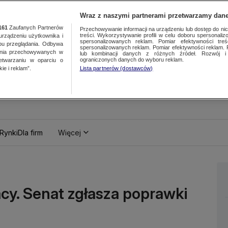
Wraz z naszymi partnerami przetwarzamy dane
161
Zaufanych Partnerów
Przechowywanie informacji na urządzeniu lub dostęp do nich.
treści. Wykorzystywanie profili w celu doboru spersonalizo
ządzeniu użytkownika i
spersonalizowanych reklam. Pomiar efektywności treś
bu przeglądania. Odbywa
spersonalizowanych reklam. Pomiar efektywności reklam. 
ania przechowywanych w
lub kombinacji danych z różnych źródeł. Rozwój i 
ograniczonych danych do wyboru reklam.
zetwarzaniu w oparciu o
ie i reklam”.
Lista partnerów (dostawców)
Rynki
Dla firm
Więcej
cy. Senat zgłasza poprawki