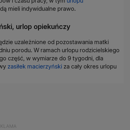
opów i czasu pracy, w tym
urlopu
dą mieli indywidualne prawo.
yński, urlop opiekuńczy
będzie uzależnione od pozostawania matki
dniu porodu. W ramach urlopu rodzicielskiego
o część, w wymiarze do 9 tygodni, dla
owy
zasiłek macierzyński
za cały okres urlopu