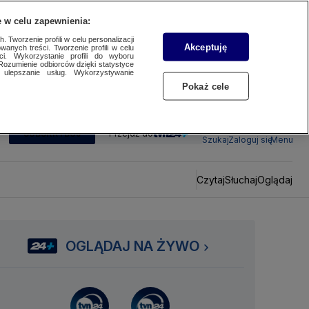
 w celu zapewnienia:
 Tworzenie profili w celu personalizacji
Akceptuję
wanych treści. Tworzenie profili w celu
ci. Wykorzystanie profili do wyboru
Rozumienie odbiorców dzięki statystyce
ulepszanie usług. Wykorzystywanie
Pokaż cele
SUBSKRYBUJ
Przejdź do
Szukaj
Zaloguj się
Menu
Czytaj
Słuchaj
Oglądaj
OGLĄDAJ NA ŻYWO