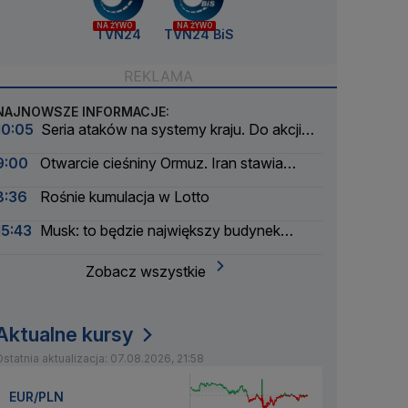
NA ŻYWO
NA ŻYWO
TVN24
TVN24 BiS
NAJNOWSZE INFORMACJE:
10:05
Seria ataków na systemy kraju. Do akcji
wkracza wywiad
9:00
Otwarcie cieśniny Ormuz. Iran stawia
warunki
8:36
Rośnie kumulacja w Lotto
15:43
Musk: to będzie największy budynek
świata
Zobacz wszystkie
Aktualne kursy
statnia aktualizacja: 07.08.2026, 21:58
EUR/PLN