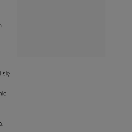
h
 się
nie
a.