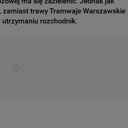
owej ma się zazielenić. Jednak jak
pl, zamiast trawy Tramwaje Warszawskie
w utrzymaniu rozchodnik.