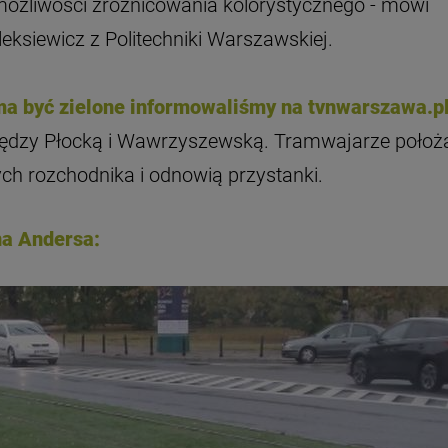
możliwości zróżnicowania kolorystycznego - mówi
leksiewicz z Politechniki Warszawskiej.
a być zielone informowaliśmy na tvnwarszawa.p
ędzy Płocką i Wawrzyszewską. Tramwajarze położą
h rozchodnika i odnowią przystanki.
na Andersa: