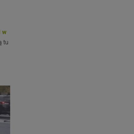
l w
 tu