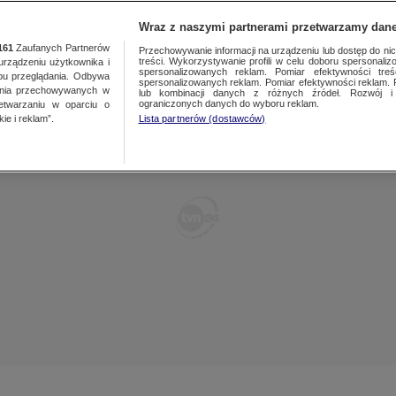
ŚRÓDMIEŚCIE
ULICE
TVN24 GO
KULTURA
Wraz z naszymi partnerami przetwarzamy dane
161
Zaufanych Partnerów
Przechowywanie informacji na urządzeniu lub dostęp do nich.
treści. Wykorzystywanie profili w celu doboru spersonalizo
ządzeniu użytkownika i
URSYNÓW
spersonalizowanych reklam. Pomiar efektywności treś
bu przeglądania. Odbywa
spersonalizowanych reklam. Pomiar efektywności reklam. 
ania przechowywanych w
lub kombinacji danych z różnych źródeł. Rozwój i 
A
WAWER
ograniczonych danych do wyboru reklam.
zetwarzaniu w oparciu o
ie i reklam”.
Lista partnerów (dostawców)
WESOŁA
W
WILANÓW
WOLA
TÓW
WŁOCHY
CIE
ŻOLIBORZ
EK
OKOLICE