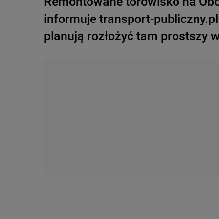
Remontowane torowisko na Oboz
informuje transport-publiczny.
planują rozłożyć tam prostszy 