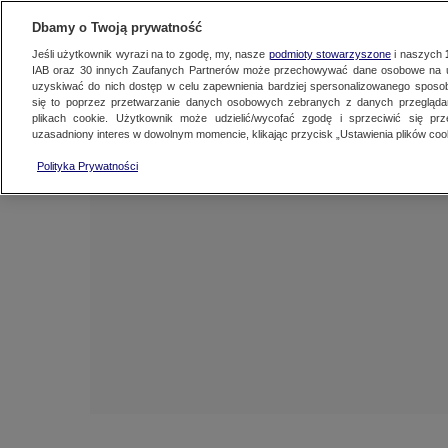
TVN
WARSZAWA
NAJNOWSZE
Dbamy o Twoją prywatność
Jeśli użytkownik wyrazi na to zgodę, my, nasze
podmioty stowarzyszone
i naszych
IAB oraz
30
innych Zaufanych Partnerów może przechowywać dane osobowe na ur
BEMOWO
uzyskiwać do nich dostęp w celu zapewnienia bardziej spersonalizowanego sposo
się to poprzez przetwarzanie danych osobowych zebranych z danych przegląd
BIAŁOŁĘK
plikach cookie. Użytkownik może udzielić/wycofać zgodę i sprzeciwić się pr
uzasadniony interes w dowolnym momencie, klikając przycisk „Ustawienia plików cook
BIELANY
Polityka Prywatności
MOKOTÓ
OCHOTA
REMBER
ŚRÓDMIEŚ
TARGÓW
URSUS