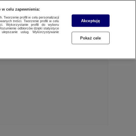
 w celu zapewnienia:
 Tworzenie profili w celu personalizacji
Akceptuję
wanych treści. Tworzenie profili w celu
Dzień dobry!
ci. Wykorzystanie profili do wyboru
Rozumienie odbiorców dzięki statystyce
Jedno konto do wszystkich usług
ulepszanie usług. Wykorzystywanie
Pokaż cele
ZALOGUJ SIĘ
Zarejestruj się