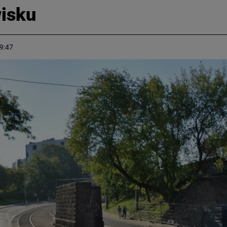
wisku
9:47