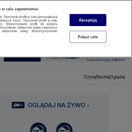
 w celu zapewnienia:
 Tworzenie profili w celu personalizacji
Akceptuję
wanych treści. Tworzenie profili w celu
ci. Wykorzystanie profili do wyboru
Rozumienie odbiorców dzięki statystyce
ulepszanie usług. Wykorzystywanie
Pokaż cele
SUBSKRYBUJ
Przejdź do
Szukaj
Zaloguj się
Menu
Czytaj
Słuchaj
Oglądaj
OGLĄDAJ NA ŻYWO