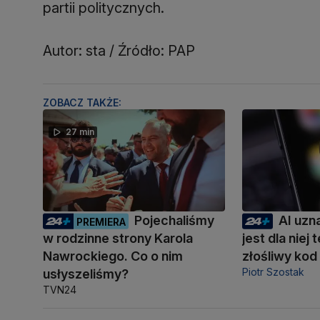
partii politycznych.
Autor: sta / Źródło: PAP
ZOBACZ TAKŻE:
27 min
Pojechaliśmy
AI uzn
PREMIERA
w rodzinne strony Karola
jest dla niej
Nawrockiego. Co o nim
złośliwy kod
Piotr Szostak
usłyszeliśmy?
TVN24