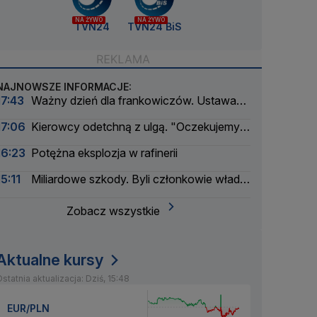
NA ŻYWO
NA ŻYWO
TVN24
TVN24 BiS
NAJNOWSZE INFORMACJE:
17:43
Ważny dzień dla frankowiczów. Ustawa
weszła w życie
17:06
Kierowcy odetchną z ulgą. "Oczekujemy
obniżek"
16:23
Potężna eksplozja w rafinerii
15:11
Miliardowe szkody. Byli członkowie władz
Orlenu z aktem oskarżenia
Zobacz wszystkie
Aktualne kursy
statnia aktualizacja: Dziś, 15:48
EUR/PLN