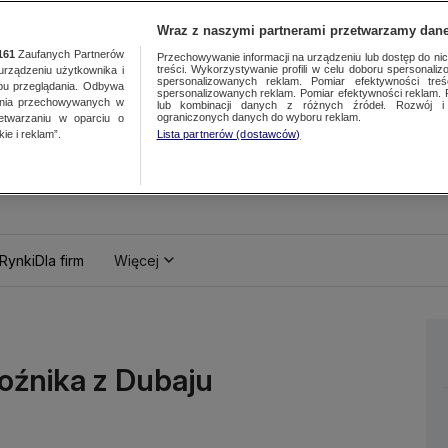
Wraz z naszymi partnerami przetwarzamy dane
161
Zaufanych Partnerów
Przechowywanie informacji na urządzeniu lub dostęp do nich.
treści. Wykorzystywanie profili w celu doboru spersonalizo
ządzeniu użytkownika i
spersonalizowanych reklam. Pomiar efektywności treś
bu przeglądania. Odbywa
spersonalizowanych reklam. Pomiar efektywności reklam. 
ania przechowywanych w
lub kombinacji danych z różnych źródeł. Rozwój i 
ograniczonych danych do wyboru reklam.
zetwarzaniu w oparciu o
ie i reklam”.
Lista partnerów (dostawców)
Rynki
Dla firm
Więcej
woźnika z Dubaju