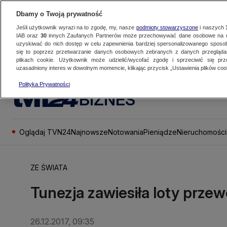
Dbamy o Twoją prywatność
Jeśli użytkownik wyrazi na to zgodę, my, nasze
podmioty stowarzyszone
i naszych
IAB oraz
30
innych Zaufanych Partnerów może przechowywać dane osobowe na ur
uzyskiwać do nich dostęp w celu zapewnienia bardziej spersonalizowanego sposo
się to poprzez przetwarzanie danych osobowych zebranych z danych przegląd
plikach cookie. Użytkownik może udzielić/wycofać zgodę i sprzeciwić się pr
uzasadniony interes w dowolnym momencie, klikając przycisk „Ustawienia plików cook
Polityka Prywatności
BIZNES
Oglądaj TVN24
Najnowsze
Notowania
Pieniądze
Nieruchomości
ZE ŚWIATA
Tunezja zawiesiła loty prze
26.12.2017, 09:35