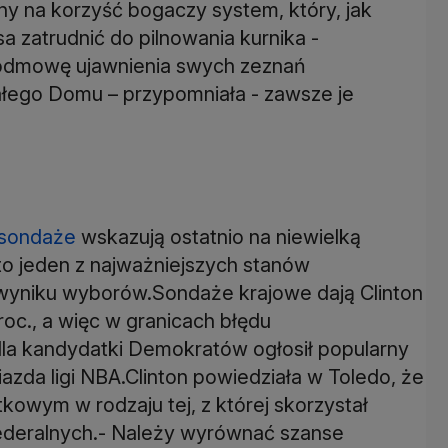
y na korzyść bogaczy system, który, jak
isa zatrudnić do pilnowania kurnika -
 odmowę ujawnienia swych zeznań
łego Domu – przypomniała - zawsze je
sondaże
wskazują ostatnio na niewielką
o jeden z najważniejszych stanów
 wyniku wyborów.Sondaże krajowe dają Clinton
c., a więc w granicach błędu
dla kandydatki Demokratów ogłosił popularny
zda ligi NBA.Clinton powiedziała w Toledo, że
kowym w rodzaju tej, z której skorzystał
federalnych.- Należy wyrównać szanse