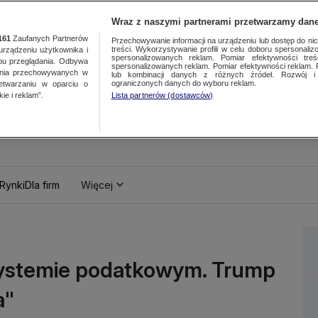
Wraz z naszymi partnerami przetwarzamy dane
161
Zaufanych Partnerów
Przechowywanie informacji na urządzeniu lub dostęp do nich.
treści. Wykorzystywanie profili w celu doboru spersonalizo
ządzeniu użytkownika i
spersonalizowanych reklam. Pomiar efektywności treś
bu przeglądania. Odbywa
spersonalizowanych reklam. Pomiar efektywności reklam. 
ania przechowywanych w
lub kombinacji danych z różnych źródeł. Rozwój i 
ograniczonych danych do wyboru reklam.
zetwarzaniu w oparciu o
ie i reklam”.
Lista partnerów (dostawców)
Rynki
Dla firm
Więcej
systemie podatkowym. Trump
a"