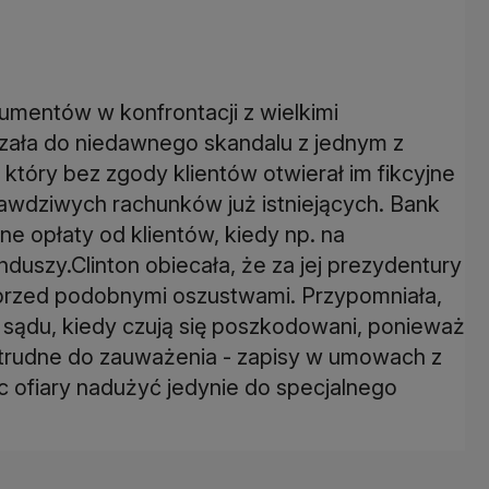
mentów w konfrontacji z wielkimi
zała do niedawnego skandalu z jednym z
, który bez zgody klientów otwierał im fikcyjne
rawdziwych rachunków już istniejących. Bank
e opłaty od klientów, kiedy np. na
uszy.Clinton obiecała, że za jej prezydentury
 przed podobnymi oszustwami. Przypomniała,
ądu, kiedy czują się poszkodowani, ponieważ
trudne do zauważenia - zapisy w umowach z
c ofiary nadużyć jedynie do specjalnego