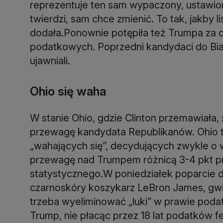
reprezentuje ten sam wypaczony, ustawion
twierdzi, sam chce zmienić. To tak, jakby l
dodała.Ponownie potępiła też Trumpa za
podatkowych. Poprzedni kandydaci do Bia
ujawniali.
Ohio się waha
W stanie Ohio, gdzie Clinton przemawiała,
przewagę kandydata Republikanów. Ohio t
„wahających się”, decydujących zwykle o
przewagę nad Trumpem różnicą 3-4 pkt pro
statystycznego.W poniedziałek poparcie 
czarnoskóry koszykarz LeBron James, gwia
trzeba wyeliminować „luki” w prawie podat
Trump, nie płacąc przez 18 lat podatków 