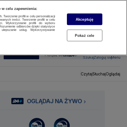
 w celu zapewnienia:
 Tworzenie profili w celu personalizacji
Akceptuję
wanych treści. Tworzenie profili w celu
ci. Wykorzystanie profili do wyboru
Rozumienie odbiorców dzięki statystyce
ulepszanie usług. Wykorzystywanie
Pokaż cele
SUBSKRYBUJ
Przejdź do
Szukaj
Zaloguj się
Menu
Czytaj
Słuchaj
Oglądaj
OGLĄDAJ NA ŻYWO