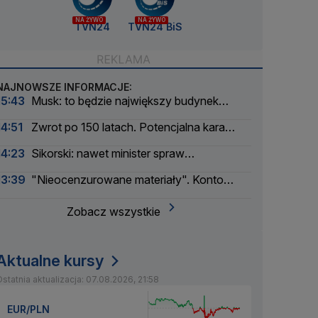
NA ŻYWO
NA ŻYWO
TVN24
TVN24 BiS
NAJNOWSZE INFORMACJE:
15:43
Musk: to będzie największy budynek
świata
14:51
Zwrot po 150 latach. Potencjalna kara
liczona w dziesiątkach tysięcy
14:23
Sikorski: nawet minister spraw
zagranicznych korzysta
13:39
"Nieocenzurowane materiały". Konto
świstaków na OnlyFans
Zobacz wszystkie
Aktualne kursy
statnia aktualizacja: 07.08.2026, 21:58
EUR/PLN