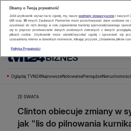
Dbamy o Twoją prywatność
Jeśli użytkownik wyrazi na to zgodę, my, nasze
podmioty stowarzyszone
i naszych
IAB oraz
30
innych Zaufanych Partnerów może przechowywać dane osobowe na ur
uzyskiwać do nich dostęp w celu zapewnienia bardziej spersonalizowanego sposo
się to poprzez przetwarzanie danych osobowych zebranych z danych przegląd
plikach cookie. Użytkownik może udzielić/wycofać zgodę i sprzeciwić się pr
uzasadniony interes w dowolnym momencie, klikając przycisk „Ustawienia plików cook
Polityka Prywatności
BIZNES
Oglądaj TVN24
Najnowsze
Notowania
Pieniądze
Nieruchomości
ZE ŚWIATA
Clinton obiecuje zmiany w 
jak "lis do pilnowania kurnik