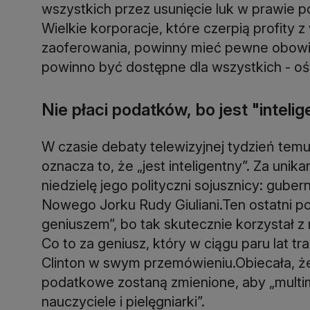
wszystkich przez usunięcie luk w prawie p
Wielkie korporacje, które czerpią profity
zaoferowania, powinny mieć pewne obowią
powinno być dostępne dla wszystkich - oś
Nie płaci podatków, bo jest "inteli
W czasie debaty telewizyjnej tydzień temu 
oznacza to, że „jest inteligentny”. Za unik
niedzielę jego polityczni sojusznicy: guber
Nowego Jorku Rudy Giuliani.Ten ostatni po
geniuszem”, bo tak skutecznie korzystał z
Co to za geniusz, który w ciągu paru lat tr
Clinton w swym przemówieniu.Obiecała, że
podatkowe zostaną zmienione, aby „multimi
nauczyciele i pielęgniarki”.