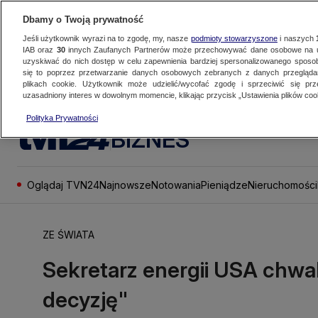
Dbamy o Twoją prywatność
Jeśli użytkownik wyrazi na to zgodę, my, nasze
podmioty stowarzyszone
i naszych
IAB oraz
30
innych Zaufanych Partnerów może przechowywać dane osobowe na ur
uzyskiwać do nich dostęp w celu zapewnienia bardziej spersonalizowanego sposo
się to poprzez przetwarzanie danych osobowych zebranych z danych przegląd
plikach cookie. Użytkownik może udzielić/wycofać zgodę i sprzeciwić się pr
uzasadniony interes w dowolnym momencie, klikając przycisk „Ustawienia plików cook
Polityka Prywatności
BIZNES
Oglądaj TVN24
Najnowsze
Notowania
Pieniądze
Nieruchomości
ZE ŚWIATA
Sekretarz energii USA chwal
decyzję"