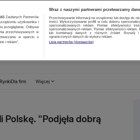
Wraz z naszymi partnerami przetwarzamy dane
161
Zaufanych Partnerów
Przechowywanie informacji na urządzeniu lub dostęp do nich.
treści. Wykorzystywanie profili w celu doboru spersonalizo
ządzeniu użytkownika i
spersonalizowanych reklam. Pomiar efektywności treś
bu przeglądania. Odbywa
spersonalizowanych reklam. Pomiar efektywności reklam. 
ania przechowywanych w
lub kombinacji danych z różnych źródeł. Rozwój i 
ograniczonych danych do wyboru reklam.
zetwarzaniu w oparciu o
ie i reklam”.
Lista partnerów (dostawców)
Rynki
Dla firm
Więcej
i Polskę. "Podjęła dobrą