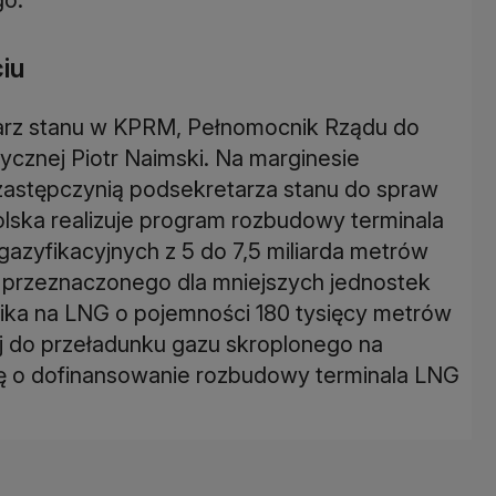
iu
etarz stanu w KPRM, Pełnomocnik Rządu do
tycznej Piotr Naimski. Na marginesie
 zastępczynią podsekretarza stanu do spraw
ska realizuje program rozbudowy terminala
azyfikacyjnych z 5 do 7,5 miliarda metrów
 przeznaczonego dla mniejszych jednostek
nika na LNG o pojemności 180 tysięcy metrów
j do przeładunku gazu skroplonego na
ę o dofinansowanie rozbudowy terminala LNG