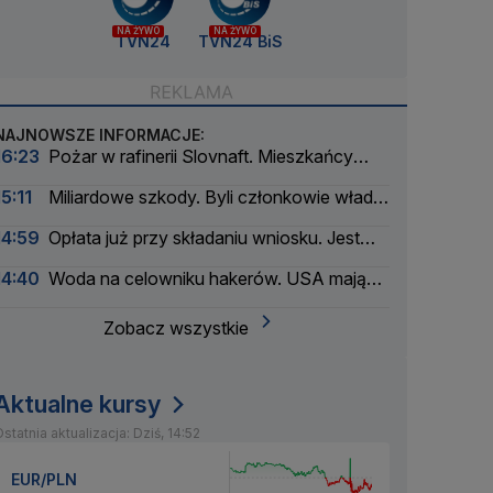
NA ŻYWO
NA ŻYWO
TVN24
TVN24 BiS
NAJNOWSZE INFORMACJE:
16:23
Pożar w rafinerii Slovnaft. Mieszkańcy
usłyszeli eksplozję
15:11
Miliardowe szkody. Byli członkowie władz
Orlenu z aktem oskarżenia
14:59
Opłata już przy składaniu wniosku. Jest
podpis prezydenta
14:40
Woda na celowniku hakerów. USA mają
poważny problem
Zobacz wszystkie
Aktualne kursy
statnia aktualizacja: Dziś, 14:52
EUR/PLN