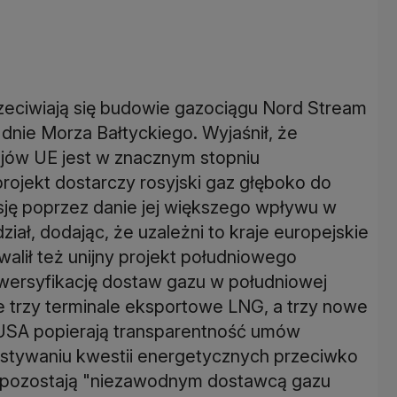
rzeciwiają się budowie gazociągu Nord Stream
dnie Morza Bałtyckiego. Wyjaśnił, że
krajów UE jest w znacznym stopniu
projekt dostarczy rosyjski gaz głęboko do
sję poprzez danie jej większego wpływu w
ział, dodając, że uzależni to kraje europejskie
alił też unijny projekt południowego
wersyfikację dostaw gazu w południowej
 trzy terminale eksportowe LNG, a trzy nowe
e USA popierają transparentność umów
ystywaniu kwestii energetycznych przeciwko
A pozostają "niezawodnym dostawcą gazu