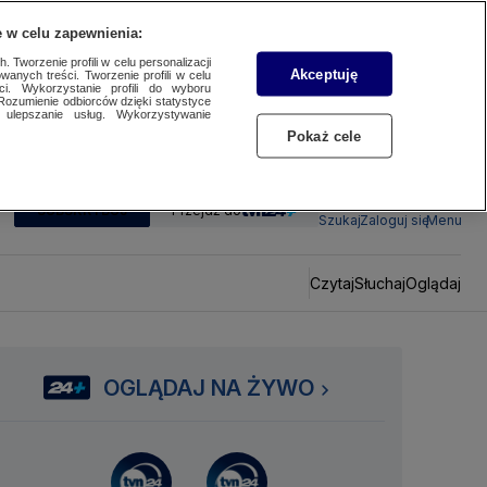
 w celu zapewnienia:
 Tworzenie profili w celu personalizacji
Akceptuję
wanych treści. Tworzenie profili w celu
ci. Wykorzystanie profili do wyboru
Rozumienie odbiorców dzięki statystyce
ulepszanie usług. Wykorzystywanie
Pokaż cele
SUBSKRYBUJ
Przejdź do
Szukaj
Zaloguj się
Menu
Czytaj
Słuchaj
Oglądaj
OGLĄDAJ NA ŻYWO