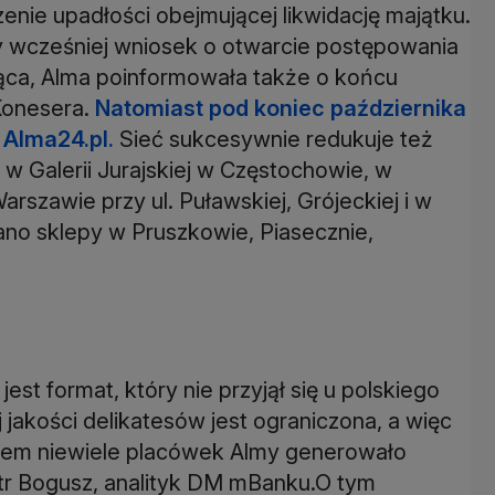
ie upadłości obejmującej likwidację majątku.
 wcześniej wniosek o otwarcie postępowania
ąca, Alma poinformowała także o końcu
Konesera.
Natomiast pod koniec października
 Alma24.pl.
Sieć sukcesywnie redukuje też
 w Galerii Jurajskiej w Częstochowie, w
Warszawie przy ul. Puławskiej, Grójeckiej i w
no sklepy w Pruszkowie, Piasecznie,
est format, który nie przyjął się u polskiego
j jakości delikatesów jest ograniczona, a więc
asem niewiele placówek Almy generowało
tr Bogusz, analityk DM mBanku.O tym