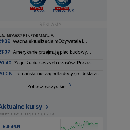
NA ŻYWO
NA ŻYWO
TVN24
TVN24 BiS
NAJNOWSZE INFORMACJE:
21:39
Ważna aktualizacja mObywatela i
problemy. Zgłoszenia użytkowników
21:37
Amerykanie przejmują plac budowy
pierwszej polskiej elektrowni atomowej
20:40
Zagrożenie naszych czasów. Prezes
wielkiego banku apeluje
20:08
Domański: nie zapadła decyzja, deklaracja
nie padła
Zobacz wszystkie
Aktualne kursy
statnia aktualizacja: Dziś, 02:48
EUR/PLN