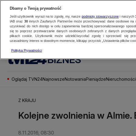
Dbamy o Twoją prywatność
Jeśli użytkownik wyrazi na to zgodę, my, nasze
podmioty stowarzyszone
i naszych
IAB oraz
30
innych Zaufanych Partnerów może przechowywać dane osobowe na ur
uzyskiwać do nich dostęp w celu zapewnienia bardziej spersonalizowanego sposo
się to poprzez przetwarzanie danych osobowych zebranych z danych przegląd
plikach cookie. Użytkownik może udzielić/wycofać zgodę i sprzeciwić się pr
uzasadniony interes w dowolnym momencie, klikając przycisk „Ustawienia plików cook
Polityka Prywatności
BIZNES
Oglądaj TVN24
Najnowsze
Notowania
Pieniądze
Nieruchomości
Z KRAJU
Kolejne zwolnienia w Almie. 
8.11.2016, 08:30