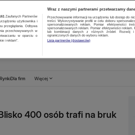
Wraz z naszymi partnerami przetwarzamy dane
161
Zaufanych Partnerów
Przechowywanie informacji na urządzeniu lub dostęp do nich.
treści. Wykorzystywanie profili w celu doboru spersonalizo
ządzeniu użytkownika i
spersonalizowanych reklam. Pomiar efektywności treś
bu przeglądania. Odbywa
spersonalizowanych reklam. Pomiar efektywności reklam. 
ania przechowywanych w
lub kombinacji danych z różnych źródeł. Rozwój i 
ograniczonych danych do wyboru reklam.
zetwarzaniu w oparciu o
ie i reklam”.
Lista partnerów (dostawców)
Rynki
Dla firm
Więcej
Blisko 400 osób trafi na bruk