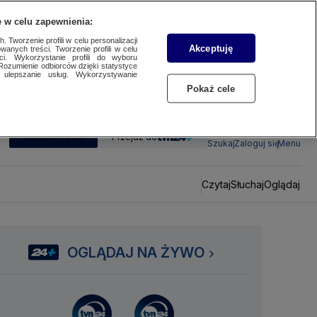
 w celu zapewnienia:
 Tworzenie profili w celu personalizacji
Akceptuję
wanych treści. Tworzenie profili w celu
ci. Wykorzystanie profili do wyboru
Rozumienie odbiorców dzięki statystyce
ulepszanie usług. Wykorzystywanie
Pokaż cele
SUBSKRYBUJ
Przejdź do
Szukaj
Zaloguj się
Menu
Czytaj
Słuchaj
Oglądaj
OGLĄDAJ NA ŻYWO