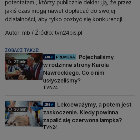
potentatami, którzy publicznie deklarują, że przez
jakiś czas mogą nawet dopłacać do swojej
działalności, aby tylko pozbyć się konkurencji.
Autor: mb / Źródło: tvn24bis.pl
ZOBACZ TAKŻE:
Pojechaliśmy
PREMIERA
27 min
w rodzinne strony Karola
Nawrockiego. Co o nim
usłyszeliśmy?
TVN24
Lekceważymy, a potem jest
36 min
zaskoczenie. Kiedy powinna
zapalić się czerwona lampka?
TVN24