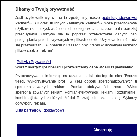
Dbamy o Twoją prywatność
Jeśli użytkownik wyrazi na to zgodę, my, nasze
podmioty stowarzys
Partnerów IAB oraz
30
innych Zaufanych Partnerów może przechowywa
BIZNES
użytkownika i uzyskiwać do nich dostęp w celu zapewnienia bardzi
przeglądania. Odbywa się to poprzez przetwarzanie danych os
przeglądania przechowywanych w plikach cookie. Użytkownik może udzie
Z KRAJU
się przetwarzaniu w oparciu o uzasadniony interes w dowolnym momencie
plików cookie i reklam”.
Jazda po kraju za grosze. Pasażerowie
Polityka Prywatności
zyskują na wojnie cenowej przewoźników
Wraz z naszymi partnerami przetwarzamy dane w celu zapewnienia:
Przechowywanie informacji na urządzeniu lub dostęp do nich. Tworzeni
2.04.2015, 16:16
treści. Wykorzystywanie profili w celu doboru spersonalizowanych tr
spersonalizowanych reklam. Pomiar efektywności treści. Wyko
spersonalizowanych reklam. Pomiar efektywności reklam. Rozumienie o
Udostępnij
kombinacji danych z różnych źródeł. Rozwój i ulepszanie usług. Wykor
do wyboru reklam.
Lista partnerów (dostawców)
Akceptuję