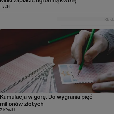
Musi zapłacić ogromną kwotę
TECH
Kumulacja w górę. Do wygrania pięć
milionów złotych
Z KRAJU