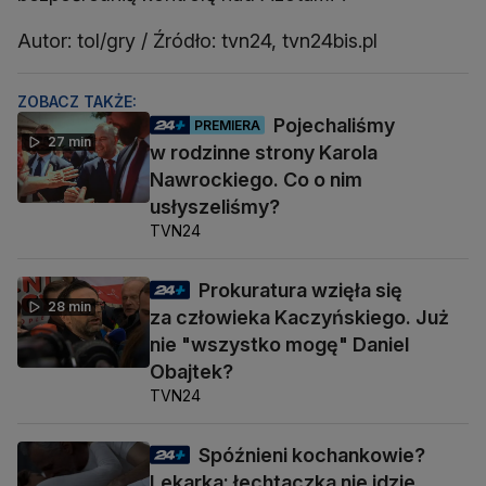
Autor: tol/gry / Źródło: tvn24, tvn24bis.pl
ZOBACZ TAKŻE:
Pojechaliśmy
PREMIERA
27 min
w rodzinne strony Karola
Nawrockiego. Co o nim
usłyszeliśmy?
TVN24
Prokuratura wzięła się
28 min
za człowieka Kaczyńskiego. Już
nie "wszystko mogę" Daniel
Obajtek?
TVN24
Spóźnieni kochankowie?
Lekarka: łechtaczka nie idzie