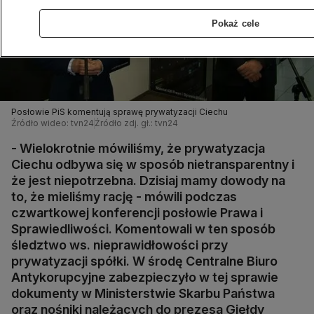
Pokaż cele
Posłowie PiS komentują sprawę prywatyzacji Ciechu
Źródło wideo: tvn24
Źródło zdj. gł.: tvn24
- Wielokrotnie mówiliśmy, że prywatyzacja
Ciechu odbywa się w sposób nietransparentny i
że jest niepotrzebna. Dzisiaj mamy dowody na
to, że mieliśmy rację - mówili podczas
czwartkowej konferencji posłowie Prawa i
Sprawiedliwości. Komentowali w ten sposób
śledztwo ws. nieprawidłowości przy
prywatyzacji spółki. W środę Centralne Biuro
Antykorupcyjne zabezpieczyło w tej sprawie
dokumenty w Ministerstwie Skarbu Państwa
oraz nośniki należących do prezesa Giełdy