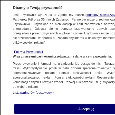
Dbamy o Twoją prywatność
Jeśli użytkownik wyrazi na to zgodę, my, nasze
podmioty stowarzys
Partnerów IAB oraz
30
innych Zaufanych Partnerów może przechowywa
BIZNES
użytkownika i uzyskiwać do nich dostęp w celu zapewnienia bardzi
przeglądania. Odbywa się to poprzez przetwarzanie danych os
przeglądania przechowywanych w plikach cookie. Użytkownik może udzie
Z KRAJU
się przetwarzaniu w oparciu o uzasadniony interes w dowolnym momencie
plików cookie i reklam”.
PiS o akcji CBA. "Tamborski nie budzi
Polityka Prywatności
zaufania"
Wraz z naszymi partnerami przetwarzamy dane w celu zapewnienia:
Przechowywanie informacji na urządzeniu lub dostęp do nich. Tworzeni
15.10.2015, 11:51
treści. Wykorzystywanie profili w celu doboru spersonalizowanych tr
spersonalizowanych reklam. Pomiar efektywności treści. Wyko
spersonalizowanych reklam. Pomiar efektywności reklam. Rozumienie o
Udostępnij
kombinacji danych z różnych źródeł. Rozwój i ulepszanie usług. Wykor
do wyboru reklam.
Lista partnerów (dostawców)
Akceptuję