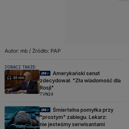
Autor: mb / Źródło: PAP
ZOBACZ TAKŻE:
Amerykański senat
38 min
zdecydował. "Zła wiadomość dla
Rosji"
TVN24
Śmiertelna pomyłka przy
"prostym" zabiegu. Lekarz:
nie jesteśmy serwisantami