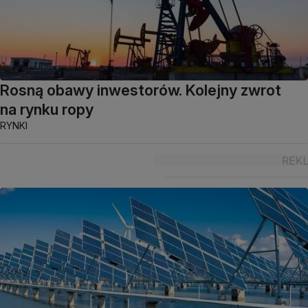
Rosną obawy inwestorów. Kolejny zwrot
na rynku ropy
RYNKI