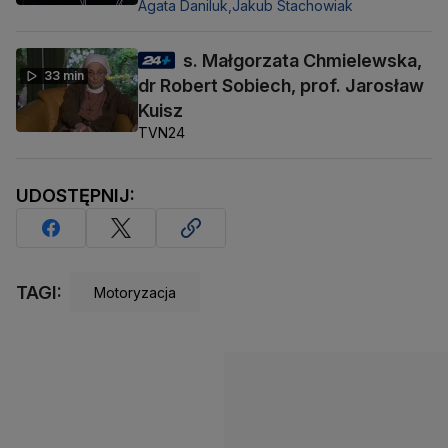
Agata Daniluk,
Jakub Stachowiak
s. Małgorzata Chmielewska,
33 min
dr Robert Sobiech, prof. Jarosław
Kuisz
TVN24
UDOSTĘPNIJ:
TAGI:
Motoryzacja