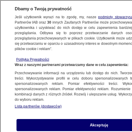
Dbamy o Twoją prywatność
Jeśli użytkownik wyrazi na to zgodę, my, nasze
podmioty stowarzys
Partnerów IAB oraz
30
innych Zaufanych Partnerów może przechowywa
BIZNES
użytkownika i uzyskiwać do nich dostęp w celu zapewnienia bardzi
przeglądania. Odbywa się to poprzez przetwarzanie danych os
przeglądania przechowywanych w plikach cookie. Użytkownik może udzie
Z KRAJU
się przetwarzaniu w oparciu o uzasadniony interes w dowolnym momencie
plików cookie i reklam”.
Autostrada A2 do granicy z Białorusią.
Polityka Prywatności
Podpisano umowę na odcinek za 1,5
Wraz z naszymi partnerami przetwarzamy dane w celu zapewnienia:
miliarda
Przechowywanie informacji na urządzeniu lub dostęp do nich. Tworzeni
treści. Wykorzystywanie profili w celu doboru spersonalizowanych tr
11.01.2019, 21:02
spersonalizowanych reklam. Pomiar efektywności treści. Wyko
spersonalizowanych reklam. Pomiar efektywności reklam. Rozumienie o
kombinacji danych z różnych źródeł. Rozwój i ulepszanie usług. Wykor
Udostępnij
do wyboru reklam.
Lista partnerów (dostawców)
Akceptuję