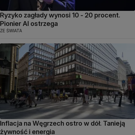
Ryzyko zagłady wynosi 10 - 20 procent.
Pionier AI ostrzega
ZE ŚWIATA
Inflacja na Węgrzech ostro w dół. Tanieją
żywność i energia