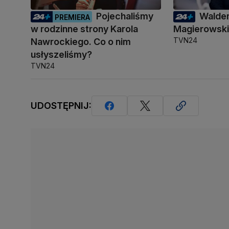
Pojechaliśmy
Walde
PREMIERA
w rodzinne strony Karola
Magierowsk
TVN24
Nawrockiego. Co o nim
usłyszeliśmy?
TVN24
UDOSTĘPNIJ: