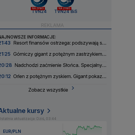
NA ŻYWO
NA ŻYWO
TVN24
TVN24 BiS
NAJNOWSZE INFORMACJE:
21:43
Resort finansów ostrzega: podszywają się
pod skarbówkę
21:25
Górniczy gigant z potężnym zastrzykiem
finansowym. "Może ustabilizować sytuację"
20:28
Nadchodzi zaćmienie Słońca. Specjalny
zespół oceni zagrożenie
20:12
Orlen z potężnym zyskiem. Gigant pokazał
wyniki
Zobacz wszystkie
Aktualne kursy
statnia aktualizacja: Dziś, 03:44
EUR/PLN