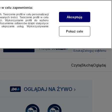
 w celu zapewnienia:
 Tworzenie profili w celu personalizacji
Akceptuję
wanych treści. Tworzenie profili w celu
ci. Wykorzystanie profili do wyboru
Rozumienie odbiorców dzięki statystyce
ulepszanie usług. Wykorzystywanie
Pokaż cele
SUBSKRYBUJ
Przejdź do
Szukaj
Zaloguj się
Menu
Czytaj
Słuchaj
Oglądaj
OGLĄDAJ NA ŻYWO