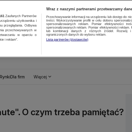
Wraz z naszymi partnerami przetwarzamy dane
161
Zaufanych Partnerów
Przechowywanie informacji na urządzeniu lub dostęp do nich.
treści. Wykorzystywanie profili w celu doboru spersonalizo
ządzeniu użytkownika i
spersonalizowanych reklam. Pomiar efektywności treś
bu przeglądania. Odbywa
spersonalizowanych reklam. Pomiar efektywności reklam. 
ania przechowywanych w
lub kombinacji danych z różnych źródeł. Rozwój i 
ograniczonych danych do wyboru reklam.
zetwarzaniu w oparciu o
ie i reklam”.
Lista partnerów (dostawców)
Rynki
Dla firm
Więcej
nute". O czym trzeba pamiętać?