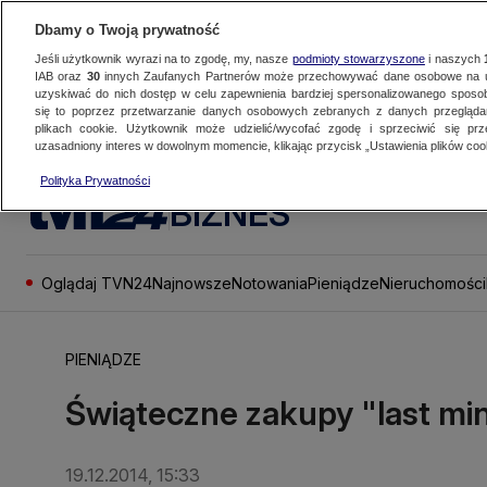
Dbamy o Twoją prywatność
Jeśli użytkownik wyrazi na to zgodę, my, nasze
podmioty stowarzyszone
i naszych
IAB oraz
30
innych Zaufanych Partnerów może przechowywać dane osobowe na ur
uzyskiwać do nich dostęp w celu zapewnienia bardziej spersonalizowanego sposo
się to poprzez przetwarzanie danych osobowych zebranych z danych przegląd
plikach cookie. Użytkownik może udzielić/wycofać zgodę i sprzeciwić się pr
uzasadniony interes w dowolnym momencie, klikając przycisk „Ustawienia plików cook
Polityka Prywatności
BIZNES
Oglądaj TVN24
Najnowsze
Notowania
Pieniądze
Nieruchomości
PIENIĄDZE
Świąteczne zakupy "last mi
19.12.2014, 15:33