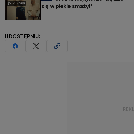
45 min
się w piekle smażył"
UDOSTĘPNIJ: