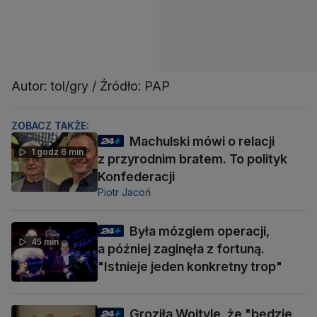
Autor: tol/gry / Źródło: PAP
ZOBACZ TAKŻE:
Machulski mówi o relacji
1 godz 6 min
z przyrodnim bratem. To polityk
Konfederacji
Piotr Jacoń
Była mózgiem operacji,
45 min
a później zaginęła z fortuną.
"Istnieje jeden konkretny trop"
Groziła Wojtyle, że "będzie