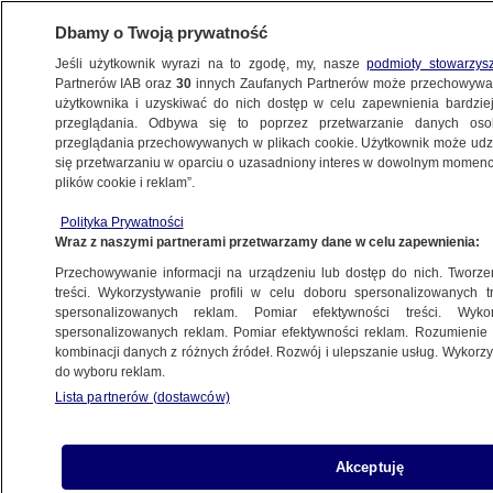
Dbamy o Twoją prywatność
Jeśli użytkownik wyrazi na to zgodę, my, nasze
podmioty stowarzys
Partnerów IAB oraz
30
innych Zaufanych Partnerów może przechowywa
BIZNES
użytkownika i uzyskiwać do nich dostęp w celu zapewnienia bardzi
przeglądania. Odbywa się to poprzez przetwarzanie danych os
przeglądania przechowywanych w plikach cookie. Użytkownik może udzie
PIENIĄDZE
się przetwarzaniu w oparciu o uzasadniony interes w dowolnym momencie
plików cookie i reklam”.
Szefowa Kancelarii Prezydenta ws.
Polityka Prywatności
pomocy dla frankowiczów: ustawa
Wraz z naszymi partnerami przetwarzamy dane w celu zapewnienia:
spreadowa to pierwszy krok
Przechowywanie informacji na urządzeniu lub dostęp do nich. Tworzeni
treści. Wykorzystywanie profili w celu doboru spersonalizowanych tr
18.01.2017, 10:46
spersonalizowanych reklam. Pomiar efektywności treści. Wyko
spersonalizowanych reklam. Pomiar efektywności reklam. Rozumienie o
kombinacji danych z różnych źródeł. Rozwój i ulepszanie usług. Wykor
Udostępnij
do wyboru reklam.
Lista partnerów (dostawców)
Akceptuję