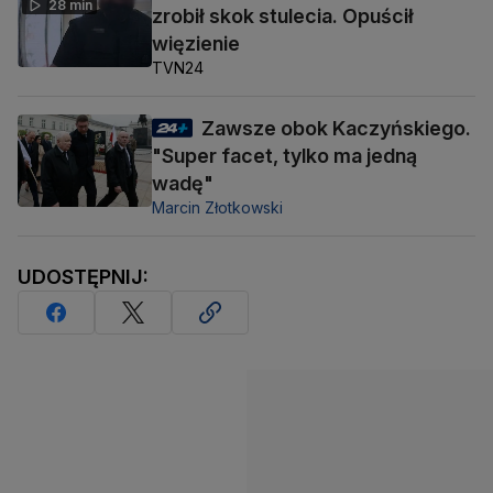
28 min
zrobił skok stulecia. Opuścił
więzienie
TVN24
Zawsze obok Kaczyńskiego.
"Super facet, tylko ma jedną
wadę"
Marcin Złotkowski
UDOSTĘPNIJ: