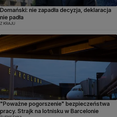
Domański: nie zapadła decyzja, deklaracja
nie padła
Z KRAJU
"Poważne pogorszenie" bezpieczeństwa
pracy. Strajk na lotnisku w Barcelonie