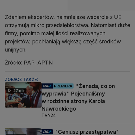
Zdaniem ekspertów, najmniejsze wsparcie z UE
otrzymują mikro przedsiębiorstwa. Natomiast duże
firmy, pomimo małej ilości realizowanych
projektów, pochłaniają większą część środków
unijnych.
Źródło: PAP, APTN
ZOBACZ TAKŻE:
"Żenada, co on
PREMIERA
27 min
wyprawia". Pojechaliśmy
w rodzinne strony Karola
Nawrockiego
TVN24
"Geniusz przestępstwa"