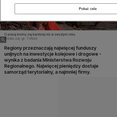
Pokaż cele
O pracę boimy się bardziej niż w zeszłym roku
Źródło zdj. gł.: TVN24
Regiony przeznaczają najwięcej funduszy
unijnych na inwestycje kolejowe i drogowe -
wynika z badania Ministerstwa Rozwoju
Regionalnego. Najwięcej pieniędzy dostaje
samorząd terytorialny, a najmniej firmy.