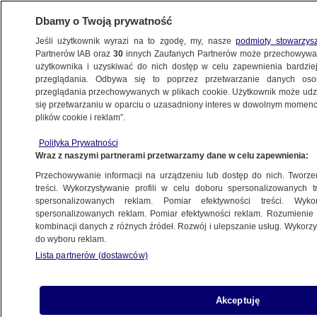
Dbamy o Twoją prywatność
Jeśli użytkownik wyrazi na to zgodę, my, nasze
podmioty stowarzys
Partnerów IAB oraz
30
innych Zaufanych Partnerów może przechowywa
BIZNES
użytkownika i uzyskiwać do nich dostęp w celu zapewnienia bardzi
przeglądania. Odbywa się to poprzez przetwarzanie danych os
przeglądania przechowywanych w plikach cookie. Użytkownik może udzie
NAJNOWSZE
się przetwarzaniu w oparciu o uzasadniony interes w dowolnym momencie
plików cookie i reklam”.
Unijna kasa między drogą a torami
Polityka Prywatności
Wraz z naszymi partnerami przetwarzamy dane w celu zapewnienia:
16.07.2007, 15:50
Aktualizacja:
16.07.2007, 15:55
Przechowywanie informacji na urządzeniu lub dostęp do nich. Tworzeni
treści. Wykorzystywanie profili w celu doboru spersonalizowanych tr
Udostępnij
spersonalizowanych reklam. Pomiar efektywności treści. Wyko
spersonalizowanych reklam. Pomiar efektywności reklam. Rozumienie o
kombinacji danych z różnych źródeł. Rozwój i ulepszanie usług. Wykor
do wyboru reklam.
Lista partnerów (dostawców)
Akceptuję