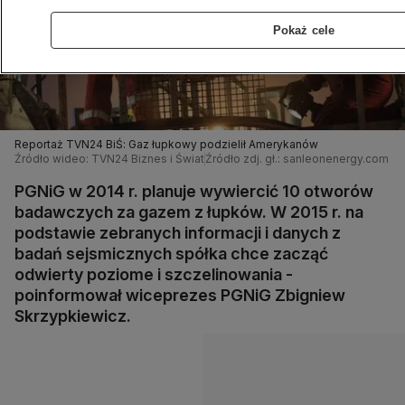
Pokaż cele
Reportaż TVN24 BiŚ: Gaz łupkowy podzielił Amerykanów
Źródło wideo: TVN24 Biznes i Świat
Źródło zdj. gł.: sanleonenergy.com
PGNiG w 2014 r. planuje wywiercić 10 otworów
badawczych za gazem z łupków. W 2015 r. na
podstawie zebranych informacji i danych z
badań sejsmicznych spółka chce zacząć
odwierty poziome i szczelinowania -
poinformował wiceprezes PGNiG Zbigniew
Skrzypkiewicz.