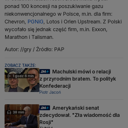
ponad 100 koncesji na poszukiwanie gazu
niekonwencjonalnego w Polsce, m.in. dla firm:
Chevron,
PGNiG
, Lotos i Orlen Upstream. Z Polski
wycofało się jednak część firm, m.in. Exxon,
Marathon i Talisman.
Autor: //gry / Źródło: PAP
ZOBACZ TAKŻE:
Machulski mówi o relacji
1 godz 6 min
z przyrodnim bratem. To polityk
Konfederacji
Piotr Jacoń
Amerykański senat
38 min
zdecydował. "Zła wiadomość dla
Rosji"