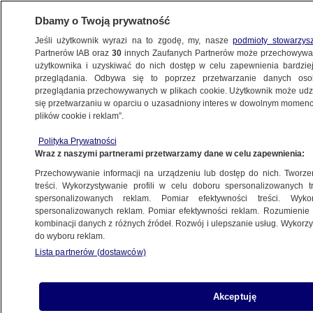
Dbamy o Twoją prywatność
Jeśli użytkownik wyrazi na to zgodę, my, nasze
podmioty stowarzys
Partnerów IAB oraz
30
innych Zaufanych Partnerów może przechowywa
BIZNES
użytkownika i uzyskiwać do nich dostęp w celu zapewnienia bardzi
przeglądania. Odbywa się to poprzez przetwarzanie danych os
przeglądania przechowywanych w plikach cookie. Użytkownik może udzie
NAJNOWSZE
się przetwarzaniu w oparciu o uzasadniony interes w dowolnym momencie
plików cookie i reklam”.
PGNiG chce rozpocząć szczelinowanie
Polityka Prywatności
gazu łupkowego w przyszłym roku
Wraz z naszymi partnerami przetwarzamy dane w celu zapewnienia:
Przechowywanie informacji na urządzeniu lub dostęp do nich. Tworzeni
28.05.2014, 15:44
treści. Wykorzystywanie profili w celu doboru spersonalizowanych tr
spersonalizowanych reklam. Pomiar efektywności treści. Wyko
spersonalizowanych reklam. Pomiar efektywności reklam. Rozumienie o
Udostępnij
kombinacji danych z różnych źródeł. Rozwój i ulepszanie usług. Wykor
do wyboru reklam.
Lista partnerów (dostawców)
Akceptuję