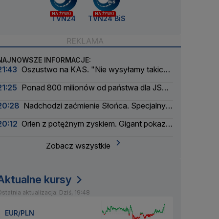
NA ŻYWO
NA ŻYWO
TVN24
TVN24 BiS
NAJNOWSZE INFORMACJE:
21:43
Oszustwo na KAS. "Nie wysyłamy takich
wiadomości"
21:25
Ponad 800 milionów od państwa dla JSW.
Górniczy gigant wciąż się chwieje
20:28
Nadchodzi zaćmienie Słońca. Specjalny
zespół oceni zagrożenie
20:12
Orlen z potężnym zyskiem. Gigant pokazał
wyniki
Zobacz wszystkie
Aktualne kursy
statnia aktualizacja: Dziś, 19:48
EUR/PLN