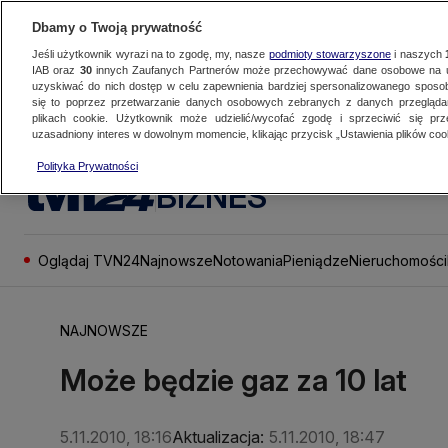
Dbamy o Twoją prywatność
Jeśli użytkownik wyrazi na to zgodę, my, nasze
podmioty stowarzyszone
i naszych
IAB oraz
30
innych Zaufanych Partnerów może przechowywać dane osobowe na ur
uzyskiwać do nich dostęp w celu zapewnienia bardziej spersonalizowanego sposo
się to poprzez przetwarzanie danych osobowych zebranych z danych przegląd
plikach cookie. Użytkownik może udzielić/wycofać zgodę i sprzeciwić się pr
uzasadniony interes w dowolnym momencie, klikając przycisk „Ustawienia plików cook
Polityka Prywatności
BIZNES
Oglądaj TVN24
Najnowsze
Notowania
Pieniądze
Nieruchomości
NAJNOWSZE
Może będzie gaz za 10 lat
5.11.2010, 18:16
Aktualizacja:
5.11.2010, 18:47