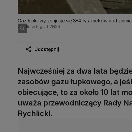
Gaz łupkowy znajduje się 3-4 tys. metrów pod ziemią
Źródło zdj. gł.: TVN24
Udostępnij
Najwcześniej za dwa lata będzi
zasobów gazu łupkowego, a jeśl
obiecujące, to za około 10 lat 
uważa przewodniczący Rady Na
Rychlicki.