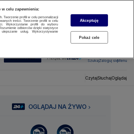
 w celu zapewnienia:
 Tworzenie profili w celu personalizacji
Akceptuję
wanych treści. Tworzenie profili w celu
ci. Wykorzystanie profili do wyboru
Rozumienie odbiorców dzięki statystyce
ulepszanie usług. Wykorzystywanie
Pokaż cele
SUBSKRYBUJ
Przejdź do
Szukaj
Zaloguj się
Menu
Czytaj
Słuchaj
Oglądaj
OGLĄDAJ NA ŻYWO