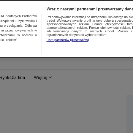
Wraz z naszymi partnerami przetwarzamy dane
161
Zaufanych Partnerów
Przechowywanie informacji na urządzeniu lub dostęp do nich.
treści. Wykorzystywanie profili w celu doboru spersonalizo
ządzeniu użytkownika i
spersonalizowanych reklam. Pomiar efektywności treś
bu przeglądania. Odbywa
spersonalizowanych reklam. Pomiar efektywności reklam. 
ania przechowywanych w
lub kombinacji danych z różnych źródeł. Rozwój i 
ograniczonych danych do wyboru reklam.
zetwarzaniu w oparciu o
ie i reklam”.
Lista partnerów (dostawców)
Rynki
Dla firm
Więcej