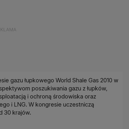
esie gazu łupkowego World Shale Gas 2010 w
erspektywom poszukiwania gazu z łupków,
ploatacją i ochroną środowiska oraz
go i LNG. W kongresie uczestniczą
d 30 krajów.