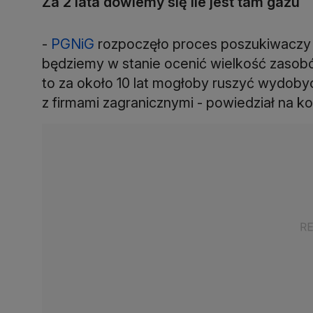
Za 2 lata dowiemy się ile jest tam gazu
-
PGNiG
rozpoczęło proces poszukiwaczy 
będziemy w stanie ocenić wielkość zasobó
to za około 10 lat mogłoby ruszyć wydoby
z firmami zagranicznymi - powiedział na ko