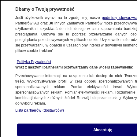
Dbamy o Twoją prywatność
Jeśli użytkownik wyrazi na to zgodę, my, nasze
podmioty stowarzys
Partnerów IAB oraz
30
innych Zaufanych Partnerów może przechowywa
BIZNES
użytkownika i uzyskiwać do nich dostęp w celu zapewnienia bardzi
przeglądania. Odbywa się to poprzez przetwarzanie danych os
przeglądania przechowywanych w plikach cookie. Użytkownik może udzie
NAJNOWSZE
się przetwarzaniu w oparciu o uzasadniony interes w dowolnym momencie
plików cookie i reklam”.
Mińsk przehandluje gaz za uznanie
Polityka Prywatności
separatystów?
Wraz z naszymi partnerami przetwarzamy dane w celu zapewnienia:
Przechowywanie informacji na urządzeniu lub dostęp do nich. Tworzeni
22.12.2008, 10:23
Aktualizacja:
22.12.2008, 11:11
treści. Wykorzystywanie profili w celu doboru spersonalizowanych tr
spersonalizowanych reklam. Pomiar efektywności treści. Wyko
spersonalizowanych reklam. Pomiar efektywności reklam. Rozumienie o
Udostępnij
kombinacji danych z różnych źródeł. Rozwój i ulepszanie usług. Wykor
do wyboru reklam.
Jak daleko posunie się Aleksandr Łukaszenka,
Lista partnerów (dostawców)
dążąc do uzyskania od Rosjan korzystnych cen
gazu? Zdaniem rosyjskiego dziennika
"Kommiersant", w zamian za niższe ceny
Akceptuję
białoruski prezydent uzna niepodległość