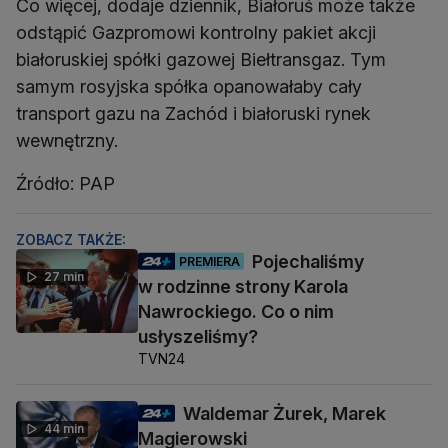
Co więcej, dodaje dziennik, Białoruś może także
odstąpić Gazpromowi kontrolny pakiet akcji
białoruskiej spółki gazowej Biełtransgaz. Tym
samym rosyjska spółka opanowałaby cały
transport gazu na Zachód i białoruski rynek
wewnętrzny.
Źródło: PAP
ZOBACZ TAKŻE:
Pojechaliśmy
PREMIERA
27 min
w rodzinne strony Karola
Nawrockiego. Co o nim
usłyszeliśmy?
TVN24
Waldemar Żurek, Marek
44 min
Magierowski