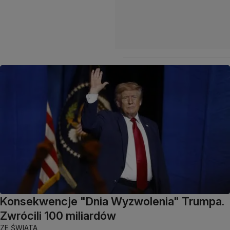
Konsekwencje "Dnia Wyzwolenia" Trumpa.
Zwrócili 100 miliardów
ZE ŚWIATA