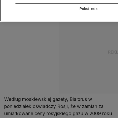
Abchazji i Osetii Południowej.
Pokaż cele
Według moskiewskiej gazety, Białoruś w
poniedziałek oświadczy Rosji, że w zamian za
umiarkowane ceny rosyjskiego gazu w 2009 roku