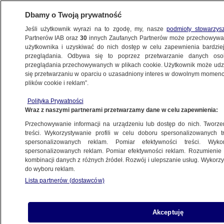
Dbamy o Twoją prywatność
Jeśli użytkownik wyrazi na to zgodę, my, nasze
podmioty stowarzys
Partnerów IAB oraz
30
innych Zaufanych Partnerów może przechowywa
BIZNES
użytkownika i uzyskiwać do nich dostęp w celu zapewnienia bardzi
przeglądania. Odbywa się to poprzez przetwarzanie danych os
przeglądania przechowywanych w plikach cookie. Użytkownik może udzie
MOTO
się przetwarzaniu w oparciu o uzasadniony interes w dowolnym momencie
plików cookie i reklam”.
Stacja przyszłości stanie w Warszawie. Ma
Polityka Prywatności
szansę na tytuł najlepszego budynku
Wraz z naszymi partnerami przetwarzamy dane w celu zapewnienia:
świata
Przechowywanie informacji na urządzeniu lub dostęp do nich. Tworzeni
treści. Wykorzystywanie profili w celu doboru spersonalizowanych tr
8.10.2016, 11:31
spersonalizowanych reklam. Pomiar efektywności treści. Wyko
spersonalizowanych reklam. Pomiar efektywności reklam. Rozumienie o
kombinacji danych z różnych źródeł. Rozwój i ulepszanie usług. Wykor
Udostępnij
do wyboru reklam.
Lista partnerów (dostawców)
Akceptuję