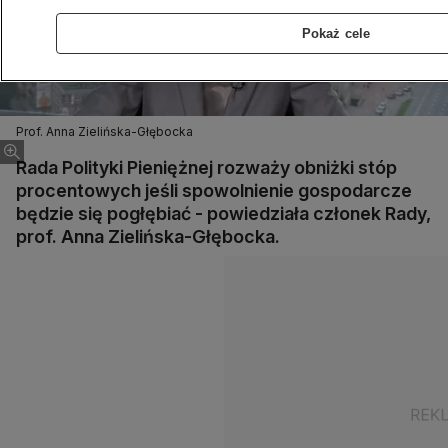
Pokaż cele
Prof. Anna Zielińska-Głębocka
Rada Polityki Pieniężnej rozważy obniżki stóp
procentowych jeśli spowolnienie gospodarcze
będzie się pogłębiać - powiedziała członek Rady,
prof. Anna Zielińska-Głębocka.