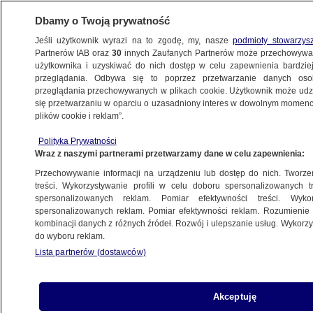
Dbamy o Twoją prywatność
Jeśli użytkownik wyrazi na to zgodę, my, nasze
podmioty stowarzys
Partnerów IAB oraz
30
innych Zaufanych Partnerów może przechowywa
BIZNES
użytkownika i uzyskiwać do nich dostęp w celu zapewnienia bardzi
przeglądania. Odbywa się to poprzez przetwarzanie danych os
przeglądania przechowywanych w plikach cookie. Użytkownik może udzie
Z KRAJU
się przetwarzaniu w oparciu o uzasadniony interes w dowolnym momencie
plików cookie i reklam”.
RPP w akcji - obniżka stóp możliwa
Polityka Prywatności
Wraz z naszymi partnerami przetwarzamy dane w celu zapewnienia:
19.07.2012, 13:39
Przechowywanie informacji na urządzeniu lub dostęp do nich. Tworzeni
treści. Wykorzystywanie profili w celu doboru spersonalizowanych tr
Udostępnij
spersonalizowanych reklam. Pomiar efektywności treści. Wyko
spersonalizowanych reklam. Pomiar efektywności reklam. Rozumienie o
kombinacji danych z różnych źródeł. Rozwój i ulepszanie usług. Wykor
do wyboru reklam.
Lista partnerów (dostawców)
Akceptuję