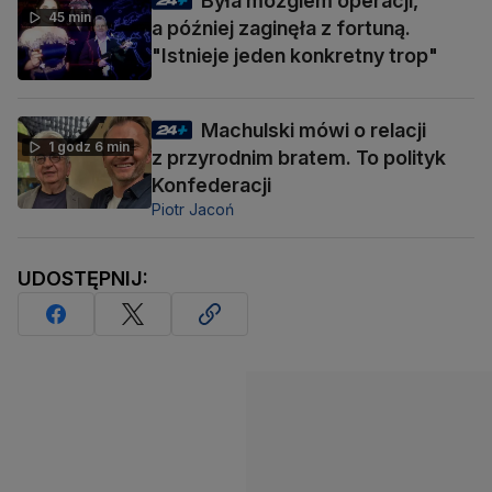
Była mózgiem operacji,
45 min
a później zaginęła z fortuną.
"Istnieje jeden konkretny trop"
Machulski mówi o relacji
1 godz 6 min
z przyrodnim bratem. To polityk
Konfederacji
Piotr Jacoń
UDOSTĘPNIJ: