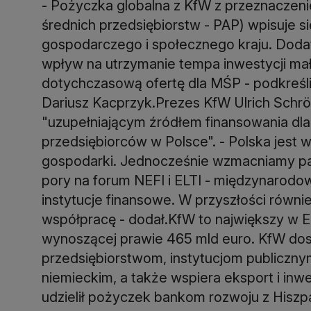
- Pożyczka globalna z KfW z przeznaczen
średnich przedsiębiorstw - PAP) wpisuje s
gospodarczego i społecznego kraju. Doda
wpływ na utrzymanie tempa inwestycji mały
dotychczasową ofertę dla MŚP - podkreśl
Dariusz Kacprzyk.Prezes KfW Ulrich Schröd
"uzupełniającym źródłem finansowania dla
przedsiębiorców w Polsce". - Polska jest 
gospodarki. Jednocześnie wzmacniamy par
pory na forum NEFI i ELTI - międzynarodow
instytucje finansowe. W przyszłości równ
współpracę - dodał.KfW to największy w 
wynoszącej prawie 465 mld euro. KfW dos
przedsiębiorstwom, instytucjom publiczny
niemieckim, a także wspiera eksport i inwe
udzielił pożyczek bankom rozwoju z Hiszpa