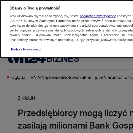
Dbamy o Twoją prywatność
Jeśli użytkownik wyrazi na to zgodę, my, nasze
podmioty stowarzyszone
i naszych
IAB oraz
30
innych Zaufanych Partnerów może przechowywać dane osobowe na ur
uzyskiwać do nich dostęp w celu zapewnienia bardziej spersonalizowanego sposo
się to poprzez przetwarzanie danych osobowych zebranych z danych przegląd
plikach cookie. Użytkownik może udzielić/wycofać zgodę i sprzeciwić się pr
uzasadniony interes w dowolnym momencie, klikając przycisk „Ustawienia plików cook
Polityka Prywatności
BIZNES
Oglądaj TVN24
Najnowsze
Notowania
Pieniądze
Nieruchomości
Z KRAJU
Przedsiębiorcy mogą liczyć
zasilają milionami Bank Go