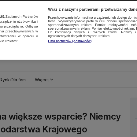
Wraz z naszymi partnerami przetwarzamy dane
161
Zaufanych Partnerów
Przechowywanie informacji na urządzeniu lub dostęp do nich.
treści. Wykorzystywanie profili w celu doboru spersonalizo
ządzeniu użytkownika i
spersonalizowanych reklam. Pomiar efektywności treś
bu przeglądania. Odbywa
spersonalizowanych reklam. Pomiar efektywności reklam. 
ania przechowywanych w
lub kombinacji danych z różnych źródeł. Rozwój i 
ograniczonych danych do wyboru reklam.
zetwarzaniu w oparciu o
ie i reklam”.
Lista partnerów (dostawców)
Rynki
Dla firm
Więcej
 na większe wsparcie? Niemcy
spodarstwa Krajowego