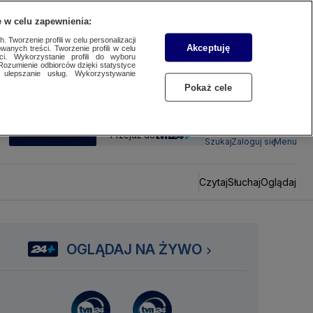
 w celu zapewnienia:
 Tworzenie profili w celu personalizacji
Akceptuję
wanych treści. Tworzenie profili w celu
ci. Wykorzystanie profili do wyboru
Rozumienie odbiorców dzięki statystyce
ulepszanie usług. Wykorzystywanie
Pokaż cele
SUBSKRYBUJ
Przejdź do
Szukaj
Zaloguj się
Menu
Czytaj
Słuchaj
Oglądaj
OGLĄDAJ NA ŻYWO