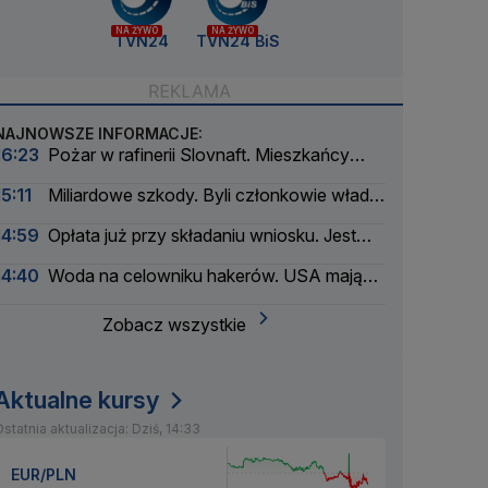
NA ŻYWO
NA ŻYWO
TVN24
TVN24 BiS
NAJNOWSZE INFORMACJE:
16:23
Pożar w rafinerii Slovnaft. Mieszkańcy
usłyszeli eksplozję
15:11
Miliardowe szkody. Byli członkowie władz
Orlenu z aktem oskarżenia
14:59
Opłata już przy składaniu wniosku. Jest
podpis prezydenta
14:40
Woda na celowniku hakerów. USA mają
poważny problem
Zobacz wszystkie
Aktualne kursy
statnia aktualizacja: Dziś, 14:33
EUR/PLN