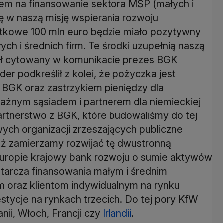
iem na finansowanie sektora MŚP (małych i
ię w naszą misję wspierania rozwoju
tkowe 100 mln euro będzie miało pozytywny
ch i średnich firm. Te środki uzupełnią naszą
ił cytowany w komunikacie prezes BGK
er podkreślił z kolei, że pożyczka jest
 BGK oraz zastrzykiem pieniędzy dla
ważnym sąsiadem i partnerem dla niemieckiej
tnerstwo z BGK, które budowaliśmy do tej
ych organizacji zrzeszających publiczne
ież zamierzamy rozwijać tę dwustronną
Europie krajowy bank rozwoju o sumie aktywów
tarcza finansowania małym i średnim
m oraz klientom indywidualnym na rynku
stycje na rynkach trzecich. Do tej pory KfW
nii, Włoch, Francji czy
Irlandii
.