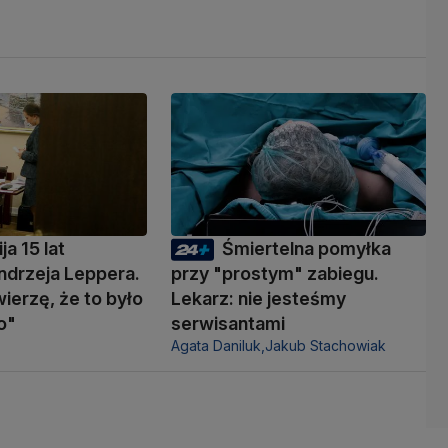
ja 15 lat
Śmiertelna pomyłka
ndrzeja Leppera.
przy "prostym" zabiegu.
wierzę, że to było
Lekarz: nie jesteśmy
o"
serwisantami
Agata Daniluk,
Jakub Stachowiak