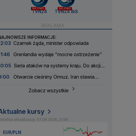
NA ŻYWO
NA ŻYWO
TVN24
TVN24 BiS
NAJNOWSZE INFORMACJE:
12:03
Czarnek żąda, minister odpowiada
11:46
Grenlandia wydaje "mocne ostrzeżenie"
10:05
Seria ataków na systemy kraju. Do akcji
wkracza wywiad
9:00
Otwarcie cieśniny Ormuz. Iran stawia
warunki
Zobacz wszystkie
Aktualne kursy
statnia aktualizacja: 07.08.2026, 21:58
EUR/PLN