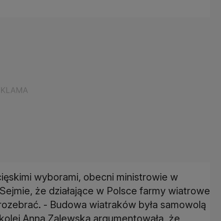
ięskimi wyborami, obecni ministrowie w
Sejmie, że działające w Polsce farmy wiatrowe
e rozebrać. - Budowa wiatraków była samowolą
 kolei Anna Zalewska argumentowała, że