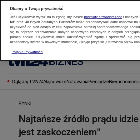
Dbamy o Twoją prywatność
Jeśli użytkownik wyrazi na to zgodę, my, nasze
podmioty stowarzyszone
i naszych
IAB oraz
30
innych Zaufanych Partnerów może przechowywać dane osobowe na ur
uzyskiwać do nich dostęp w celu zapewnienia bardziej spersonalizowanego sposo
się to poprzez przetwarzanie danych osobowych zebranych z danych przegląd
plikach cookie. Użytkownik może udzielić/wycofać zgodę i sprzeciwić się pr
uzasadniony interes w dowolnym momencie, klikając przycisk „Ustawienia plików cook
Polityka Prywatności
BIZNES
Oglądaj TVN24
Najnowsze
Notowania
Pieniądze
Nieruchomości
RYNKI
Najtańsze źródło prądu idzi
jest zaskoczeniem"