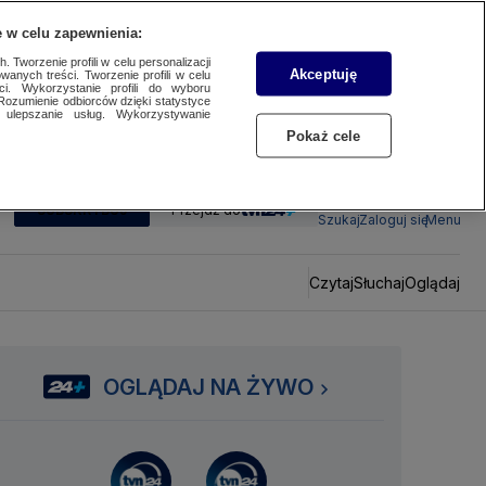
 w celu zapewnienia:
 Tworzenie profili w celu personalizacji
Akceptuję
wanych treści. Tworzenie profili w celu
ci. Wykorzystanie profili do wyboru
Rozumienie odbiorców dzięki statystyce
ulepszanie usług. Wykorzystywanie
Pokaż cele
SUBSKRYBUJ
Przejdź do
Szukaj
Zaloguj się
Menu
Czytaj
Słuchaj
Oglądaj
OGLĄDAJ NA ŻYWO