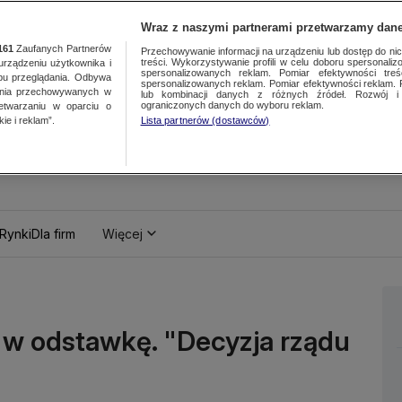
Wraz z naszymi partnerami przetwarzamy dane
161
Zaufanych Partnerów
Przechowywanie informacji na urządzeniu lub dostęp do nich.
treści. Wykorzystywanie profili w celu doboru spersonalizo
ządzeniu użytkownika i
spersonalizowanych reklam. Pomiar efektywności treś
bu przeglądania. Odbywa
spersonalizowanych reklam. Pomiar efektywności reklam. 
ania przechowywanych w
lub kombinacji danych z różnych źródeł. Rozwój i 
ograniczonych danych do wyboru reklam.
zetwarzaniu w oparciu o
ie i reklam”.
Lista partnerów (dostawców)
Rynki
Dla firm
Więcej
e w odstawkę. "Decyzja rządu