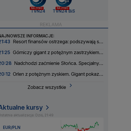
NA ŻYWO
NA ŻYWO
TVN24
TVN24 BiS
NAJNOWSZE INFORMACJE:
21:43
Resort finansów ostrzega: podszywają się
pod skarbówkę
21:25
Górniczy gigant z potężnym zastrzykiem
finansowym. "Może ustabilizować sytuację"
20:28
Nadchodzi zaćmienie Słońca. Specjalny
zespół oceni zagrożenie
20:12
Orlen z potężnym zyskiem. Gigant pokazał
wyniki
Zobacz wszystkie
Aktualne kursy
statnia aktualizacja: Dziś, 21:49
EUR/PLN