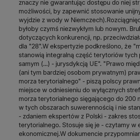
znaczy nie gwarantując dostępu do niej str
możliwości, by zapewnić stosowanie unijn
wyjdzie z wody w Niemczech).Rozciągnięcie
byłoby czymś niezwykłym lub nowym. Bruk
dotyczących konkurencji, np. przeciwdział
dla "28".W ekspertyzie podkreślono, że "
stanowią integralną część terytoriów tych 
samym (...) - jurysdykcją UE". "Prawo m
(ani tym bardziej osobom prywatnym) praw
morza terytorialnego" - piszą polscy praw
miejsce w odniesieniu do wyłącznych stre
morza terytorialnego sięgającego do 200 
w tych obszarach suwerennością i nie stan
- zdaniem ekspertów z Polski - zakres sto
terytorialnego. Stosuje się je - czytamy w
ekonomicznej.W dokumencie przypomniano,