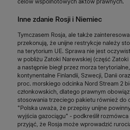
celów wspólnotowych aktów prawnych.
Inne zdanie Rosji i Niemiec
Tymczasem Rosja, ale także zainteresow
przekonują, że unijne restrykcje należy s
na terytorium UE. Sprawa nie jest oczywi
w pobliżu Zatoki Narewskiej (część Zatoki 
a następnie biegł przez morza terytorialn
kontynentalne Finlandii, Szwecji, Danii or
proc. morskiego odcinka Nord Stream 2 b
członkowskich, dlatego prawnym obowiązki
stosowania trzeciego pakietu również do 
"Polska uważa, że przepisy unijne powinny
wyjścia gazociągu" - podkreślił rozmówc
przyjąć, że Rosja może wprowadzić ruroc