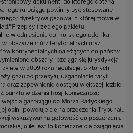
-stronicowy dokument, do którego dotarła
owanego rurociągu powinny być stosowane
ycznego; dyrektywa gazowa, o której mowa w
ład."Przepisy trzeciego pakietu
ne w odniesieniu do morskiego odcinka
w obszarze mórz terytorialnych oraz
elfów kontynentalnych należących do państw
wymienione obszary rozciąga się jurysdykcja
Przyjęte w 2009 roku regulacje, o których
aży gazu od przesyłu, uzgadnianie taryf
a oraz zapewnienie dostępu większej liczbie
 Z punktu widzenia Rosji konieczność
 wejścia gazociągu do Morza Bałtyckiego
ej opinii powołuje się na orzeczenia Trybunału
dykcji wskazywał na gotowość do poszerzenia
rskie, o ile jest to konieczne dla osiągnięcia