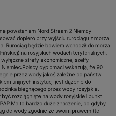
ane powstaniem Nord Stream 2 Niemcy
tosować dopiero przy wyjściu rurociągu z morza
sta. Rurociąg będzie bowiem wchodził do morza
Fińskiej) na rosyjskich wodach terytorialnych,
e, wyłączne strefy ekonomiczne, szelfy
az Niemiec.Polscy dyplomaci wskazują, że 90
iegnie przez wody jakoś zależne od państw
em unijnych instytucji jest dążenie do
odcinka biegnącego przez wody rosyjskie.
 być rozciągnięte na wody rosyjskie i punkt
a PAP.Ma to bardzo duże znaczenie, bo gdyby
iąg do wody zgodnie ze swoim prawem (to