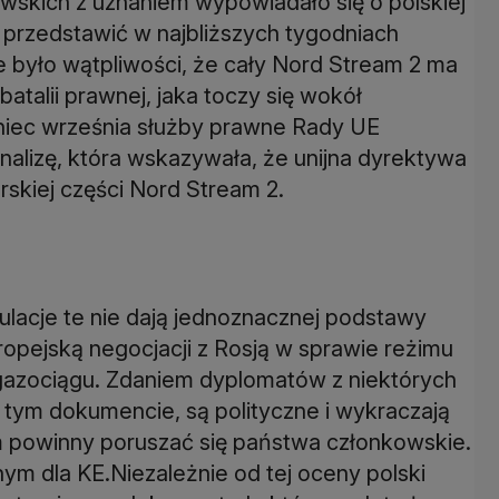
kowskich z uznaniem wypowiadało się o polskiej
 przedstawić w najbliższych tygodniach
e było wątpliwości, że cały Nord Stream 2 ma
atalii prawnej, jaka toczy się wokół
oniec września służby prawne Rady UE
nalizę, która wskazywała, że unijna dyrektywa
kiej części Nord Stream 2.
ulacje te nie dają jednoznacznej podstawy
opejską negocjacji z Rosją w sprawie reżimu
gazociągu. Zdaniem dyplomatów z niektórych
 tym dokumencie, są polityczne i wykraczają
m powinny poruszać się państwa członkowskie.
ym dla KE.Niezależnie od tej oceny polski