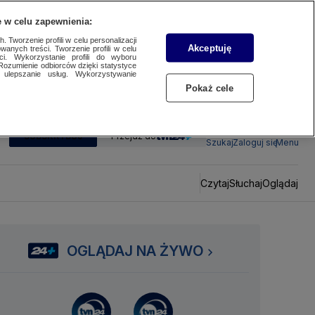
 w celu zapewnienia:
 Tworzenie profili w celu personalizacji
Akceptuję
wanych treści. Tworzenie profili w celu
ci. Wykorzystanie profili do wyboru
Rozumienie odbiorców dzięki statystyce
ulepszanie usług. Wykorzystywanie
Pokaż cele
SUBSKRYBUJ
Przejdź do
Szukaj
Zaloguj się
Menu
Czytaj
Słuchaj
Oglądaj
OGLĄDAJ NA ŻYWO