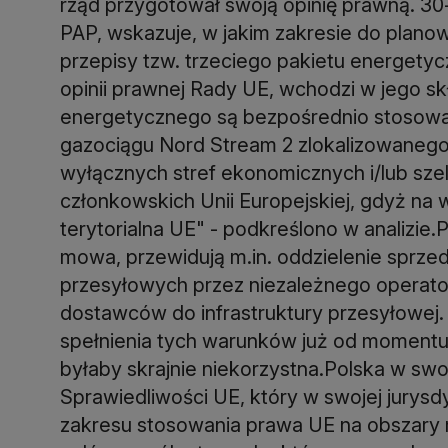
rząd przygotował swoją opinię prawną. 30
PAP, wskazuje, w jakim zakresie do plan
przepisy tzw. trzeciego pakietu energet
opinii prawnej Rady UE, wchodzi w jego sk
energetycznego są bezpośrednio stosowal
gazociągu Nord Stream 2 zlokalizowanego 
wyłącznych stref ekonomicznych i/lub sz
członkowskich Unii Europejskiej, gdyż na 
terytorialna UE" - podkreślono w analizie.
mowa, przewidują m.in. oddzielenie sprzed
przesyłowych przez niezależnego operator
dostawców do infrastruktury przesyłowej.
spełnienia tych warunków już od momentu
byłaby skrajnie niekorzystna.Polska w swoj
Sprawiedliwości UE, który w swojej jurys
zakresu stosowania prawa UE na obszary mo