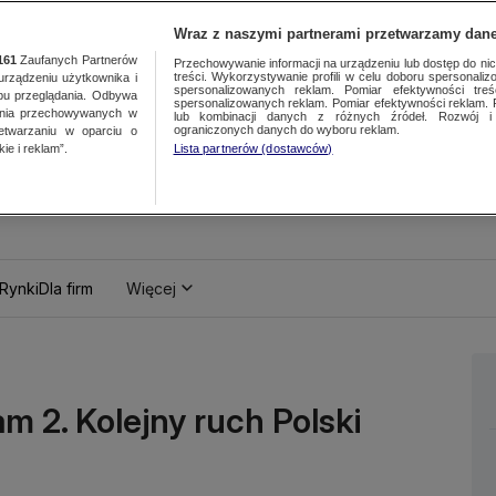
Wraz z naszymi partnerami przetwarzamy dane
161
Zaufanych Partnerów
Przechowywanie informacji na urządzeniu lub dostęp do nich.
treści. Wykorzystywanie profili w celu doboru spersonalizo
ządzeniu użytkownika i
spersonalizowanych reklam. Pomiar efektywności treś
bu przeglądania. Odbywa
spersonalizowanych reklam. Pomiar efektywności reklam. 
ania przechowywanych w
lub kombinacji danych z różnych źródeł. Rozwój i 
ograniczonych danych do wyboru reklam.
zetwarzaniu w oparciu o
ie i reklam”.
Lista partnerów (dostawców)
Rynki
Dla firm
Więcej
m 2. Kolejny ruch Polski