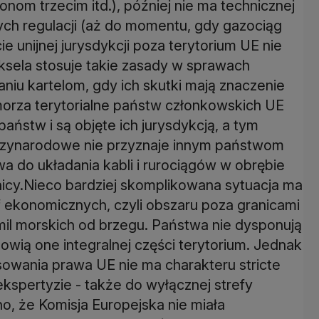
onom trzecim itd.), później nie ma technicznej
ych regulacji (aż do momentu, gdy gazociąg
 unijnej jurysdykcji poza terytorium UE nie
sela stosuje takie zasady w sprawach
aniu kartelom, gdy ich skutki mają znaczenie
morza terytorialne państw członkowskich UE
państw i są objęte ich jurysdykcją, a tym
iędzynarodowe nie przyznaje innym państwom
a do układania kabli i rurociągów w obrębie
nicy.Nieco bardziej skomplikowana sytuacja ma
f ekonomicznych, czyli obszaru poza granicami
mil morskich od brzegu. Państwa nie dysponują
owią one integralnej części terytorium. Jednak
sowania prawa UE nie ma charakteru stricte
 ekspertyzie - także do wyłącznej strefy
 że Komisja Europejska nie miała