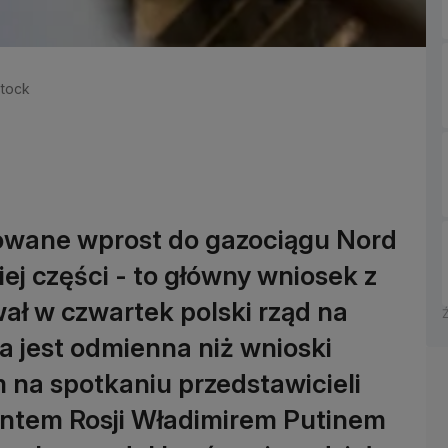
stock
owane wprost do gazociągu Nord
ej części - to główny wniosek z
wał w czwartek polski rząd na
ta jest odmienna niż wnioski
na spotkaniu przedstawicieli
entem Rosji Władimirem Putinem