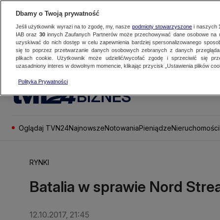
Dbamy o Twoją prywatność
Jeśli użytkownik wyrazi na to zgodę, my, nasze
podmioty stowarzyszone
i naszych
IAB oraz
30
innych Zaufanych Partnerów może przechowywać dane osobowe na ur
uzyskiwać do nich dostęp w celu zapewnienia bardziej spersonalizowanego sposo
się to poprzez przetwarzanie danych osobowych zebranych z danych przegląd
plikach cookie. Użytkownik może udzielić/wycofać zgodę i sprzeciwić się pr
uzasadniony interes w dowolnym momencie, klikając przycisk „Ustawienia plików cook
Polityka Prywatności
BIZNES
Oglądaj TVN24
Najnowsze
Notowania
Pieniądze
Nieruchomości
RYNKI
Batalia w sprawie Nord Strea
12.10.2017, 21:45